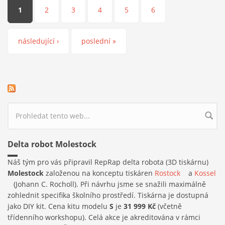
Stránky
1
2
3
4
5
6
následující ›
poslední »
Vyhledávání
Delta robot Molestock
Náš tým pro vás připravil RepRap delta robota (3D tiskárnu)
Molestock
založenou na konceptu tiskáren
Rostock
(link is
a
Kossel
(link is external)
(Johann C. Rocholl). Při návrhu jsme se snažili maximálně
external)
zohlednit specifika školního prostředí. Tiskárna je dostupná
jako DIY kit. Cena kitu modelu
S
je
31 999 Kč
(včetně
třídenního workshopu). Celá akce je akreditována v rámci