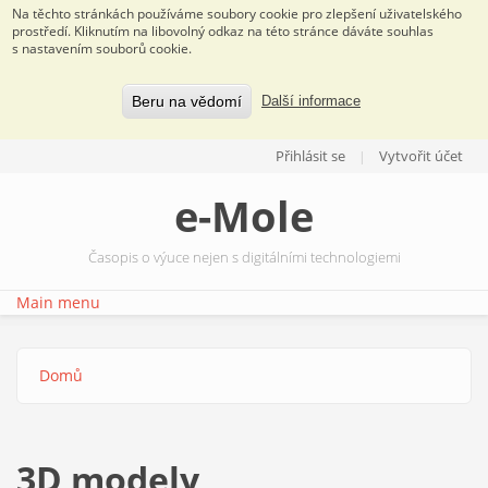
Na těchto stránkách používáme soubory cookie pro zlepšení uživatelského
prostředí. Kliknutím na libovolný odkaz na této stránce dáváte souhlas
s nastavením souborů cookie.
Beru na vědomí
Další informace
Přejít k hlavnímu obsahu
Přihlásit se
Vytvořit účet
e-Mole
Časopis o výuce nejen s digitálními technologiemi
Main menu
Domů
Jste zde
3D modely