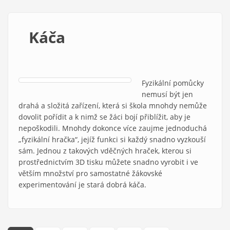
Káča
Fyzikální pomůcky
nemusí být jen
drahá a složitá zařízení, která si škola mnohdy nemůže
dovolit pořídit a k nimž se žáci bojí přiblížit, aby je
nepoškodili. Mnohdy dokonce více zaujme jednoduchá
„fyzikální hračka“, jejíž funkci si každý snadno vyzkouší
sám. Jednou z takových vděčných hraček, kterou si
prostřednictvím 3D tisku můžete snadno vyrobit i ve
větším množství pro samostatné žákovské
experimentování je stará dobrá káča.