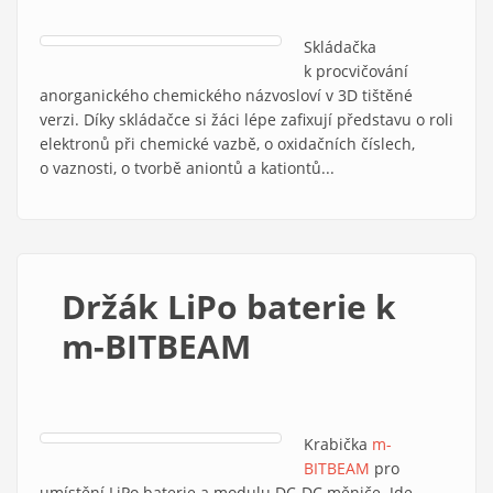
Skládačka
k procvičování
anorganického chemického názvosloví v 3D tištěné
verzi. Díky skládačce si žáci lépe zafixují představu o roli
elektronů při chemické vazbě, o oxidačních číslech,
o vaznosti, o tvorbě aniontů a kationtů...
Držák LiPo baterie k
m-BITBEAM
Krabička
m-
BITBEAM
pro
umístění LiPo baterie a modulu DC-DC měniče. Jde