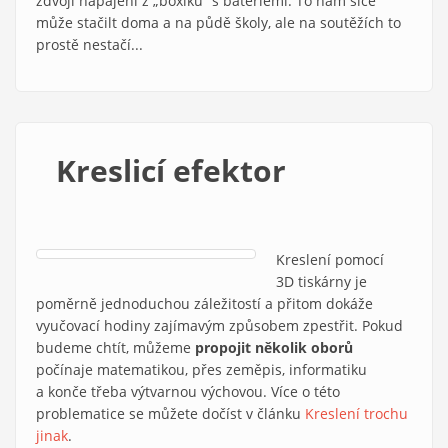
zdvojí napájení z „boxíku“ s bateriemi. To nám sice
může stačilt doma a na půdě školy, ale na soutěžích to
prostě nestačí...
Kreslicí efektor
Kreslení pomocí
3D tiskárny je
poměrně jednoduchou záležitostí a přitom dokáže
vyučovací hodiny zajímavým způsobem zpestřit. Pokud
budeme chtít, můžeme
propojit několik oborů
počínaje matematikou, přes zeměpis, informatiku
a konče třeba výtvarnou výchovou. Více o této
problematice se můžete dočíst v článku
Kreslení trochu
jinak
.