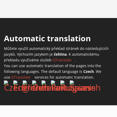
Automatic translation
Můžete využít automatický překlad stránek do následujících
jazyků. Výchozím jazykem je
čeština
. K automatickému
překladu využíváme služeb
GTranslate
(link is external)
.
You can use automatic translation of the pages into the
following languages. The default language is
Czech
. We
use
GTranslate
(link is external)
services for automatic translation.