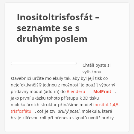
Inositoltrisfosfát –
seznamte se s
druhým poslem
Chtěli byste si
vytisknout
stavebnici určité molekuly tak, aby byl její tisk co
nejefektivnější? Jednou z možností je použít výborný
přídavný modul (add-in) do
Blenderu
(link is external)
–
MolPrint
(link is
.
Jako první ukázku tohoto přístupu k 3D tisku
external)
molekulárních struktur přinášíme model
inositol-1,4,5-
trisfosfátu
(link is external)
, což je tzv.
druhý posel
, molekula, která
hraje klíčovou roli při přenosu signálů uvnitř buňky.