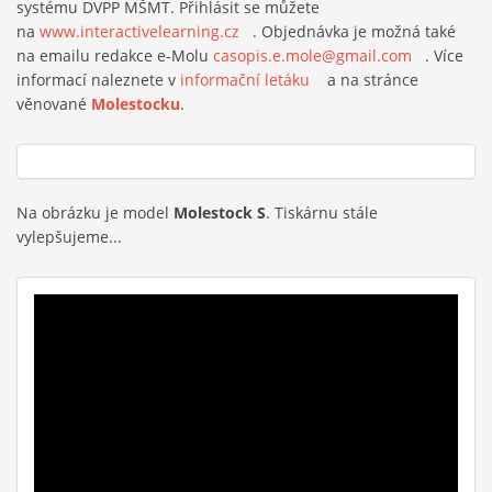
systému DVPP MŠMT. Přihlásit se můžete
na
www.interactivelearning.cz
(link is external)
. Objednávka je možná také
na emailu redakce e-Molu
casopis.e.mole@gmail.com
(link sends
. Více
informací naleznete v
informační letáku
(link is external)
a na stránce
e-mail)
věnované
Molestocku
.
Na obrázku je model
Molestock S
. Tiskárnu stále
vylepšujeme...