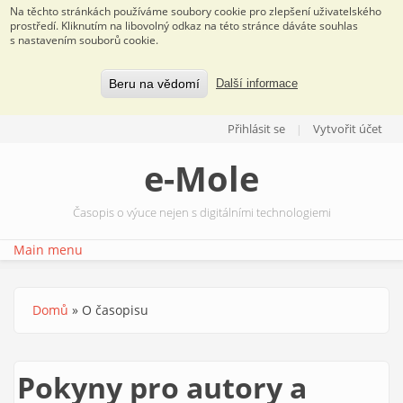
Na těchto stránkách používáme soubory cookie pro zlepšení uživatelského
prostředí. Kliknutím na libovolný odkaz na této stránce dáváte souhlas
s nastavením souborů cookie.
Beru na vědomí
Další informace
Přejít k hlavnímu obsahu
Přihlásit se
Vytvořit účet
e-Mole
Časopis o výuce nejen s digitálními technologiemi
Main menu
Domů
»
O časopisu
Jste zde
Pokyny pro autory a