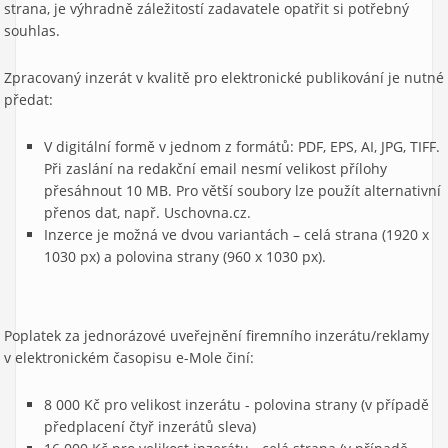
strana, je výhradně záležitostí zadavatele opatřit si potřebný
souhlas.
Zpracovaný inzerát v kvalitě pro elektronické publikování je nutné
předat:
V digitální formě v jednom z formátů: PDF, EPS, AI, JPG, TIFF.
Při zaslání na redakční email nesmí velikost přílohy
přesáhnout 10 MB. Pro větší soubory lze použít alternativní
přenos dat, např. Uschovna.cz.
Inzerce je možná ve dvou variantách – celá strana (1920 x
1030 px) a polovina strany (960 x 1030 px).
Poplatek za jednorázové uveřejnění firemního inzerátu/reklamy
v elektronickém časopisu e-Mole činí:
8 000 Kč pro velikost inzerátu - polovina strany (v případě
předplacení čtyř inzerátů sleva)