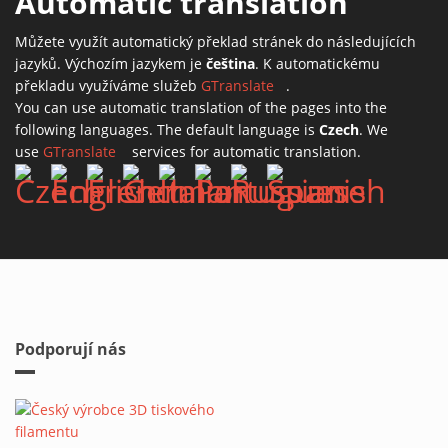
Automatic translation
Můžete využít automatický překlad stránek do následujících
jazyků. Výchozím jazykem je
čeština
. K automatickému
překladu využíváme služeb
GTranslate
(link is external)
.
You can use automatic translation of the pages into the
following languages. The default language is
Czech
. We
use
GTranslate
(link is external)
services for automatic translation.
Podporují nás