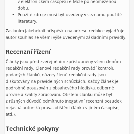
v elektronickém časopisu e-Mole po neomezenou
dobu.
Použité zdroje musí být uvedeny v seznamu použité
literatury.
Zasláním jakéhokoli příspěvku na adresu redakce vyjadřuje
autor souhlas se všemi výše uvedenými základními pravidly.
Recenzní řízení
Články jsou před zveřejněním zpřístupněny všem členům
redakční rady. Členové redakční rady provádí kontrolu
podaných článků, názory členů redakční rady jsou
diskutovány na pravidelných schůzkách. Každý článek je
podrobně posuzován z obsahového hlediska, odborné
úrovně a kvality zpracování. Otištění článku může být
z různých důvodů odmítnuto (negativní recenzní posudek,
nejasná autorská práva, otištění článku v jiném časopise,
atd.).
Technické pokyny