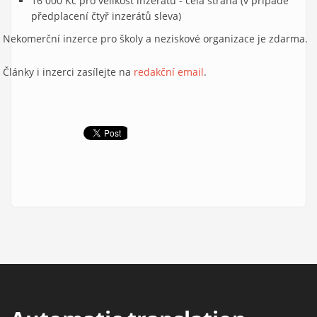
16 000 Kč pro velikost inzerátu - celá strana (v případě
předplacení čtyř inzerátů sleva)
Nekomerční inzerce pro školy a neziskové organizace je zdarma.
Články i inzerci zasílejte na
redakční email
.