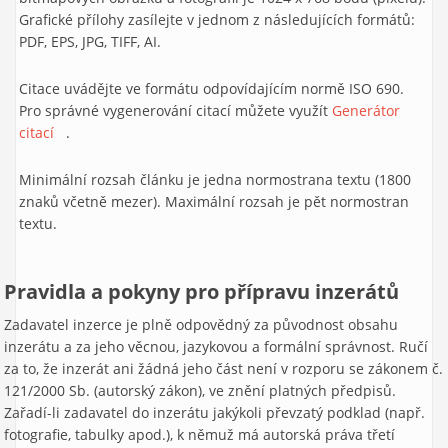
Grafické přílohy zasílejte v jednom z následujících formátů:
PDF, EPS, JPG, TIFF, AI.
Citace uvádějte ve formátu odpovídajícím normě ISO 690.
Pro správné vygenerování citací můžete využít
Generátor
citací
(link is external)
.
Minimální rozsah článku je jedna normostrana textu (1800
znaků včetně mezer). Maximální rozsah je pět normostran
textu.
Pravidla a pokyny pro přípravu inzerátů
Zadavatel inzerce je plně odpovědný za původnost obsahu
inzerátu a za jeho věcnou, jazykovou a formální správnost. Ručí
za to, že inzerát ani žádná jeho část není v rozporu se zákonem č.
121/2000 Sb. (autorský zákon), ve znění platných předpisů.
Zařadí-li zadavatel do inzerátu jakýkoli převzatý podklad (např.
fotografie, tabulky apod.), k němuž má autorská práva třetí