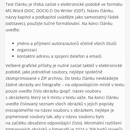
Text článku je třeba zaslat v elektronické podobě ve formátu
MS Word (DOC, DOCX) či Oo Writer (ODT). Název článku,
názvy kapitol a podkapitol uvádějte jako samostatný řádek
(odstavec), použijte tučné formátování. Na konci článku
uveďte:
jméno a příjmení autora/autorů včetně všech titulů
organizaci
kontaktní adresu a spojení (telefon a email)
Veškeré grafické přílohy je nutné zaslat taktéž v elektronické
podobě, jako jednotlivé soubory, nejlépe společně
zkomprimované v ZIP archivu. Do textu článku nevkládejte
žádné obrázky ani fotografie – na odpovídajícím místě v textu
pouze uveďte číslo obrázku (popř. název souboru
s obrázkem), který se k místu v textu váže. Na konci článku
uveďte číslovaný seznam všech obrázků s jejich popisky
(nezapomeňte na název souboru s obrázkem, nejlépe je
pojmenovat soubory tak, aby v názvu souboru bylo
na začátku obsaženo odpovídající číslo). Minimální rozlišení
bitmapových obrázků a fotografií je 1024 x 768 bodů (pixelů).