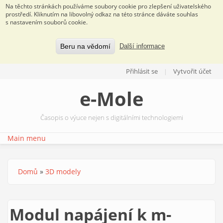
Na těchto stránkách používáme soubory cookie pro zlepšení uživatelského
prostředí. Kliknutím na libovolný odkaz na této stránce dáváte souhlas
s nastavením souborů cookie.
Beru na vědomí
Další informace
Přejít k hlavnímu obsahu
Přihlásit se
Vytvořit účet
e-Mole
Časopis o výuce nejen s digitálními technologiemi
Main menu
Domů
»
3D modely
Jste zde
Modul napájení k m-