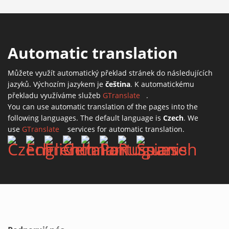
Automatic translation
Můžete využít automatický překlad stránek do následujících
jazyků. Výchozím jazykem je
čeština
. K automatickému
překladu využíváme služeb
GTranslate
(link is external)
.
You can use automatic translation of the pages into the
following languages. The default language is
Czech
. We
use
GTranslate
(link is external)
services for automatic translation.