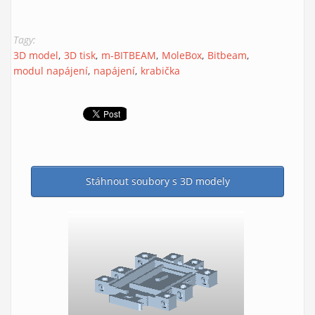
Tagy:
3D model
3D tisk
m-BITBEAM
MoleBox
Bitbeam
modul napájení
napájení
krabička
Stáhnout soubory s 3D modely