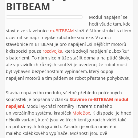
BITBEAM
Modul napájení se
hodí všude tam, kde
stavíte ze stavebnice
m-BITBEAM
složitější konstrukci s cílem
účastnit se např. nějaké robotické soutěže. V rámci
stavebnice m-BITBEAM je pro napájení „silnějších“ motorů
k dispozici pouze
rozdvojka
, která zdvojí napájení z „boxíku“
s bateriemi. To nám sice může stačilt doma a na půdě školy,
ale v pravidlech různých soutěží je uvedeno, že robot musí
být vybaven bezpečnostním vypínačem, který odpojí
napájení motorů a tím pádem se robot přestane pohybovat.
Stavba napájecího modulu, včetně přehledu potřebných
součástek je popsána v článku
Stavíme m-BITBEAM modul
napájení
. Modul vychází rozměry i tvarem z našeho
univerzálního systému krabiček
MoleBox
. K dispozici je hned
několik variant, které jsou ve třech konfiguracích vidět také
na přiložených fotografiích. Zásadní je volba umístění
malého kolébkového vypínače. Možnosti jsou dvě –