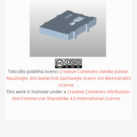
Toto dílo podléhá licenci
Creative Commons Uveďte původ-
Neužívejte dílo komerčně-Zachovejte licenci 4.0 Mezinárodní
License
(link is external)
.
This work is licensed under a
Creative Commons Attribution-
NonCommercial-ShareAlike 4.0 International License
(link is
.
external