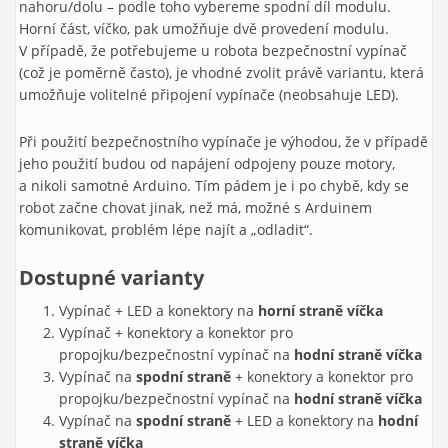
nahoru/dolu – podle toho vybereme spodní díl modulu.
Horní část, víčko, pak umožňuje dvě provedení modulu.
V případě, že potřebujeme u robota bezpečnostní vypínač
(což je poměrně často), je vhodné zvolit právě variantu, která
umožňuje volitelné připojení vypínače (neobsahuje LED).
Při použití bezpečnostního vypínače je výhodou, že v případě
jeho použití budou od napájení odpojeny pouze motory,
a nikoli samotné Arduino. Tím pádem je i po chybě, kdy se
robot začne chovat jinak, než má, možné s Arduinem
komunikovat, problém lépe najít a „odladit“.
Dostupné varianty
Vypínač + LED a konektory na
horní straně víčka
Vypínač + konektory a konektor pro
propojku/bezpečnostní vypínač na
hodní straně víčka
Vypínač na
spodní straně
+ konektory a konektor pro
propojku/bezpečnostní vypínač na
hodní straně víčka
Vypínač na
spodní straně
+ LED a konektory na
hodní
straně víčka