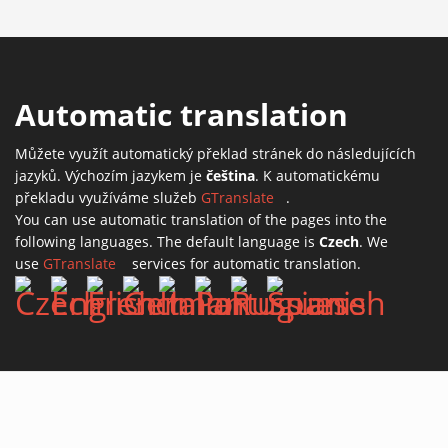
Automatic translation
Můžete využít automatický překlad stránek do následujících
jazyků. Výchozím jazykem je
čeština
. K automatickému
překladu využíváme služeb
GTranslate
(link is external)
.
You can use automatic translation of the pages into the
following languages. The default language is
Czech
. We
use
GTranslate
(link is external)
services for automatic translation.