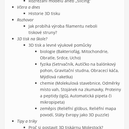
Rozřezání modelu aneb „slicing“
Včera a dnes
Historie 3D tisku
Rozhovor
Jak probíhá výroba filamentu neboli
tiskové struny?
3D tisk na škole?
3D tisk a levné výukové pomůcky
biologie (Bakteriofág, Mitochondrie,
Obratle, Srdce, Ucho)
fyzika (Setrvačník, Autíčko na balónkový
pohon, Gravitační studna, Obracecí káča,
Mýdlová raketka)
chemie (Molekulová stavebnice, Odměrky
místo vah, Stojánek na zkumavky, Proteiny
a peptidy (IgG), Automatická pipeta či
mikropipeta)
zeměpis (Reliéfní glóbus, Reliéfní mapa
povodí, Státy Evropy jako 3D puzzle)
Tipy a triky
Proč si postavit 3D tiskárnu Molestock?