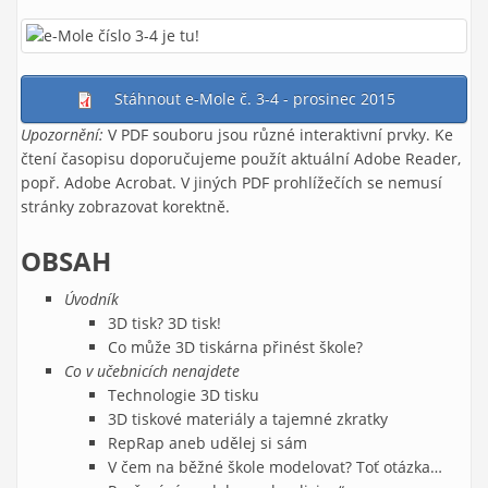
Stáhnout e-Mole č. 3-4 - prosinec 2015
Upozornění:
V PDF souboru jsou různé interaktivní prvky. Ke
čtení časopisu doporučujeme použít aktuální Adobe Reader,
popř. Adobe Acrobat. V jiných PDF prohlížečích se nemusí
stránky zobrazovat korektně.
OBSAH
Úvodník
3D tisk? 3D tisk!
Co může 3D tiskárna přinést škole?
Co v učebnicích nenajdete
Technologie 3D tisku
3D tiskové materiály a tajemné zkratky
RepRap aneb udělej si sám
V čem na běžné škole modelovat? Toť otázka…