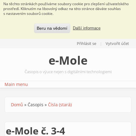
Na těchto stránkách používáme soubory cookie pro zlepšení uživatelského
prostředí. Kliknutím na libovolný odkaz na této stránce dáváte souhlas
s nastavením souborů cookie.
Beru na vědomí
Další informace
Přejít k hlavnímu obsahu
Přihlásit se
Vytvořit účet
e-Mole
Časopis o výuce nejen s digitálními technologiemi
Main menu
Domů
»
Časopis
»
Čísla (stará)
Jste zde
e-Mole č. 3-4