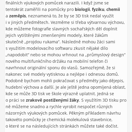
finálních výukových pomůcek narazili. I když jsme se
tentokrát zaměřili na pomůcky pro
biologii
,
fyziku
,
chemii
a
zeměpis
, neznamená to, že by se 3D tisk nedal využít
i v jiných předmětech. Vezměme si třeba výtvarnou výchovu,
kde můžeme fotografie slavných sochařských děl doplnit
jejich vytištěnými zmenšenými modely, které žákům
skutečně „projdou rukama“. Následně mohou žáci sami
s využitím modelovacího softwaru zkusit nějaké dílo
„napodobit“ nebo se mohou vrhnout na „průmyslový design“
nového multifunkčního držáku na mobilní telefon či
navrhnout originální sponu do vlasů. Samozřejmě, že si
nakonec své modely vytisknou a nejlépe i odnesou domů.
Podobně bychom mohli pokračovat s předměty jako dějepis,
hudební výchova a další. Je ale ještě jedna opomíjená oblast,
kde se může 3D tisk ve škole výrazně uplatnit. Jedná se
o práci se
zrakově postiženými žáky
. S využítím 3D tisku pro
ně můžeme snadno a rychle vyrobit nespočet různých
názorných výukových pomůcek. Pěkným příkladem návrhu
takovéto pomůcky je chemická molekulová stavebnice,
o které se na následujících stránkách můžete také dočíst.