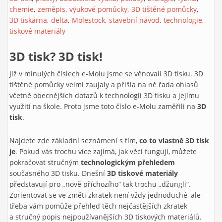
chemie
zeměpis
výukové pomůcky
3D tištěné pomůcky
3D tiskárna
delta
Molestock
stavební návod
technologie
tiskové materiály
3D tisk? 3D tisk!
Již v minulých číslech e-Molu jsme se věnovali 3D tisku. 3D
tištěné pomůcky velmi zaujaly a přišla na ně řada ohlasů
včetně obecnějších dotazů k technologii 3D tisku a jejímu
využití na škole. Proto jsme toto číslo e-Molu zaměřili na
3D
tisk
.
Najdete zde základní seznámení s tím,
co to vlastně 3D tisk
je
. Pokud vás trochu více zajímá, jak věci fungují, můžete
pokračovat stručným
technologickým přehledem
současného 3D tisku. Dnešní
3D tiskové materiály
představují pro „nově příchozího“ tak trochu „džungli“.
Zorientovat se ve změti zkratek není vždy jednoduché, ale
třeba vám pomůže přehled těch nejčastějších zkratek
a stručný popis nejpoužívanějších 3D tiskových materiálů.