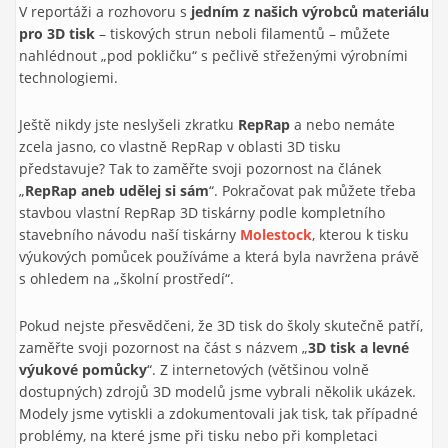
V reportáži a rozhovoru s
jedním z našich výrobců materiálu
pro 3D tisk
– tiskových strun neboli filamentů – můžete
nahlédnout „pod pokličku“ s pečlivě střeženými výrobními
technologiemi.
Ještě nikdy jste neslyšeli zkratku
RepRap
a nebo nemáte
zcela jasno, co vlastně RepRap v oblasti 3D tisku
představuje? Tak to zaměřte svoji pozornost na článek
„
RepRap aneb udělej si sám
“. Pokračovat pak můžete třeba
stavbou vlastní Rep­Rap 3D tiskárny podle kompletního
stavebního návodu naší tiskárny
Molestock
, kterou k tisku
výukových pomůcek používáme a která by­la navržena právě
s ohledem na „školní prostředí“.
Pokud nejste přesvědčeni, že 3D tisk do školy skutečně patří,
zaměřte svoji pozornost na část s názvem „
3D tisk a levné
výukové pomůcky
“. Z internetových (většinou volně
dostupných) zdrojů 3D modelů jsme vybrali několik ukázek.
Modely jsme vytiskli a zdokumentovali jak tisk, tak případné
problémy, na které jsme při tisku nebo při kompletaci