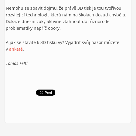
Nemohu se zbavit dojmu, že právě 3D tisk je tou tvořivou
rozvíjející technologií, která nám na školách dosud chyběla.
Dokáže dnešní žáky aktivně vtáhnout do různorodé
problematiky napříč obory.
A jak se stavíte k 3D tisku vy? Vyjádřit svůj názor můžete
v
anketě
.
Tomáš Feltl