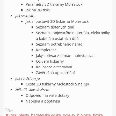
Parametry 3D tiskárny Molestock
Jak na 3D tisk?
Jak sestavit...
Jak si postavit 3D tiskárnu Molestock
Seznam tištěných dílů
Seznam spojovacího materiálu, elektroniky
a kabelů a ostatních dílů
Seznam potřebného nářadí
Kompletace
Jaký software si mám nainstalovat
Oživení tiskárny
Kalibrace a testování
Závěrečná upozornění
Jak to dělám já
Cesta 3D tiskárny Molestock S na GJK
Několik slov závěrem
Odpovědi na vaše dotazy
Nabídka a poptávka
Tagy:
3D tisk
plasty
badatelská výuka
pokusy
biologie
fyzika