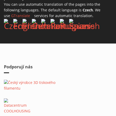
You can use automatic translation of the pages into the
following languages. The default language is
Czech
. We
use
GTranslate
(link is external)
services for automatic translation.
Podporují nás