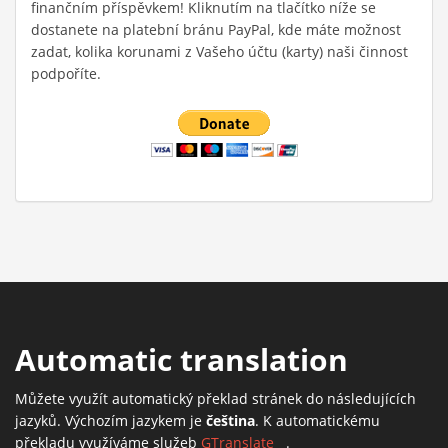
finančním příspěvkem! Kliknutím na tlačítko níže se
dostanete na platební bránu PayPal, kde máte možnost
zadat, kolika korunami z Vašeho účtu (karty) naši činnost
podpoříte.
Automatic translation
Můžete využít automatický překlad stránek do následujících
jazyků. Výchozím jazykem je
čeština
. K automatickému
překladu využíváme služeb
GTranslate
(link is external)
.