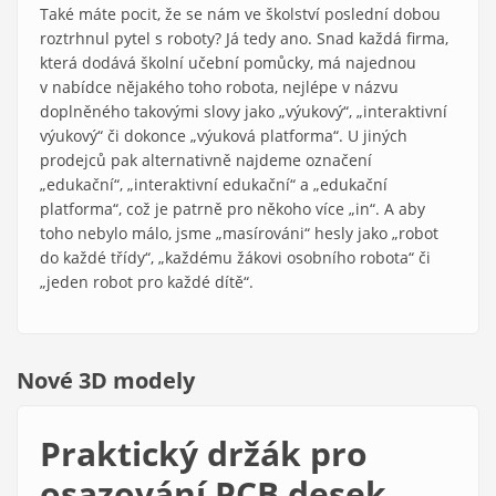
Také máte pocit, že se nám ve školství poslední dobou
roztrhnul pytel s roboty? Já tedy ano. Snad každá firma,
která dodává školní učební pomůcky, má najednou
v nabídce nějakého toho robota, nejlépe v názvu
doplněného takovými slovy jako „výukový“, „interaktivní
výukový“ či dokonce „výuková platforma“. U jiných
prodejců pak alternativně najdeme označení
„edukační“, „interaktivní edukační“ a „edukační
platforma“, což je patrně pro někoho více „in“. A aby
toho nebylo málo, jsme „masírováni“ hesly jako „robot
do každé třídy“, „každému žákovi osobního robota“ či
„jeden robot pro každé dítě“.
Nové 3D modely
Praktický držák pro
osazování PCB desek