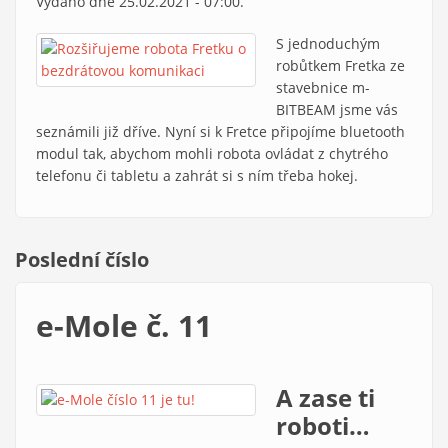
Vydáno dne 25.02.2021 - 07:00.
S jednoduchým
robůtkem Fretka ze
stavebnice m-
BITBEAM jsme vás
seznámili již dříve. Nyní si k Fretce připojíme bluetooth
modul tak, abychom mohli robota ovládat z chytrého
telefonu či tabletu a zahrát si s ním třeba hokej.
Poslední číslo
e-Mole č. 11
A zase ti
roboti…