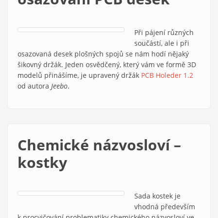
Při pájení různých
součástí, ale i při
osazovaná desek plošných spojů se nám hodí nějaký
šikovný držák. Jeden osvědčený, který vám ve formě 3D
modelů přinášíme, je upravený držák
PCB Holeder 1.2
(link is
od autora
Jeebo
.
externa
Chemické názvosloví –
kostky
Sada kostek je
vhodná především
k procvičování problematiky chemického názvosloví ve