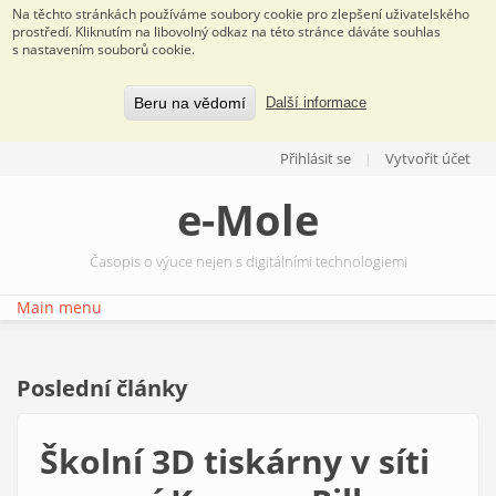
Na těchto stránkách používáme soubory cookie pro zlepšení uživatelského
prostředí. Kliknutím na libovolný odkaz na této stránce dáváte souhlas
s nastavením souborů cookie.
Beru na vědomí
Další informace
Přejít k hlavnímu obsahu
Přihlásit se
Vytvořit účet
e-Mole
Časopis o výuce nejen s digitálními technologiemi
Main menu
Poslední články
Školní 3D tiskárny v síti