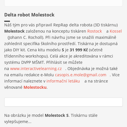
Delta robot Molestock
Náš tým pro vás připravil RepRap delta robota (3D tiskárnu)
Molestock
založenou na konceptu tiskáren
Rostock
(link is
a
Kossel
(link is external)
(Johann C. Rocholl). Při návrhu jsme se snažili maximálně
external)
zohlednit specifika školního prostředí. Tiskárna je dostupná
jako DIY kit. Cena kitu modelu
S
je
31 999 Kč
(včetně
třídenního workshopu). Celá akce je akreditována v rámci
systému DVPP MŠMT. Přihlásit se můžete
na
www.interactivelearning.cz
(link is external)
. Objednávka je možná také
na emailu redakce e-Molu
casopis.e.mole@gmail.com
(link sends
. Více
informací naleznete v
informační letáku
(link is external)
a na stránce
e-mail)
věnované
Molestocku
.
Na obrázku je model
Molestock S
. Tiskárnu stále
vylepšujeme...