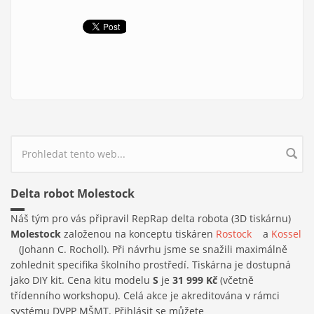
Vyhledávání
Delta robot Molestock
Náš tým pro vás připravil RepRap delta robota (3D tiskárnu)
Molestock
založenou na konceptu tiskáren
Rostock
(link is
a
Kossel
(link is external)
(Johann C. Rocholl). Při návrhu jsme se snažili maximálně
external)
zohlednit specifika školního prostředí. Tiskárna je dostupná
jako DIY kit. Cena kitu modelu
S
je
31 999 Kč
(včetně
třídenního workshopu). Celá akce je akreditována v rámci
systému DVPP MŠMT. Přihlásit se můžete