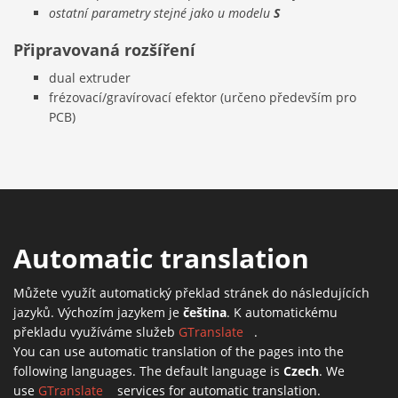
ostatní parametry stejné jako u modelu
S
Připravovaná rozšíření
dual extruder
frézovací/gravírovací efektor (určeno především pro
PCB)
Automatic translation
Můžete využít automatický překlad stránek do následujících
jazyků. Výchozím jazykem je
čeština
. K automatickému
překladu využíváme služeb
GTranslate
(link is external)
.
You can use automatic translation of the pages into the
following languages. The default language is
Czech
. We
use
GTranslate
(link is external)
services for automatic translation.