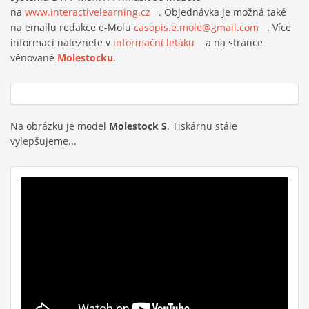
na
www.interactivelearning.cz
(link is external)
. Objednávka je možná také
na emailu redakce e-Molu
casopis.e.mole@gmail.com
(link sends
. Více
informací naleznete v
informační letáku
(link is external)
a na stránce
e-mail)
věnované
Molestocku
.
Na obrázku je model
Molestock S
. Tiskárnu stále
vylepšujeme...