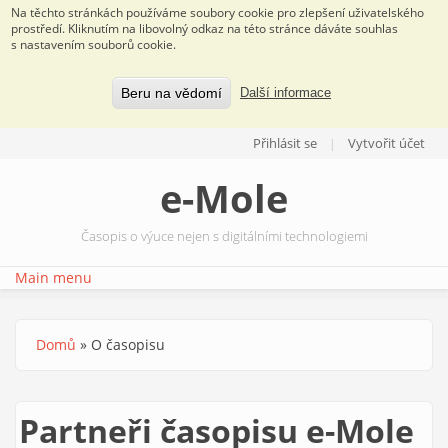
Na těchto stránkách používáme soubory cookie pro zlepšení uživatelského
prostředí. Kliknutím na libovolný odkaz na této stránce dáváte souhlas
s nastavením souborů cookie.
Beru na vědomí
Další informace
Přejít k hlavnímu obsahu
Přihlásit se
Vytvořit účet
e-Mole
Časopis o výuce nejen s digitálními technologiemi
Main menu
Domů
»
O časopisu
Jste zde
Partneři časopisu e-Mole