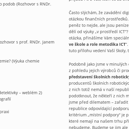
 podob (Rozhovor s RNDr.
Často slýchám, že zavádění digi
otázkou finančních pro­středků.
peněz to nejde, ale jsou peníz
dělí od výuky „v prostředí ICT“?
otázka, přinášíme Vám speciální
ozhovor s prof. RNDr. Janem
ve škole a role metodika ICT
“
tuto přílohu vedení Vaší školy, 
chemie? (Výuka chemie
Podobně jako jsme v minulých č
z pohledu jejich vý­robců či pr
představení školních robotick
producentů školních robotickýc
z nich totiž nemá v naší repub
etektivky – weblém 2)
podotknout, že někteří z nich m
grafií
jsme před dilematem – zařadit d
republice odpovídající podporu
praxi
kritérium „místní podpory“ je p
které nemají na našem trhu př
nebudeme. Budeme se jim ale v