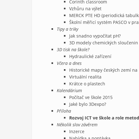
Corinth classroom
Vzhůru na výlet
MERCK PTE HD (periodická tabulka
Školní měřicí systém PASCO v pra
Tipy a triky
Jak snadno vypočítat pH?
3D modely chemických sloučenin 
3D tisk na škole?
Hydraulické zařízení
Včera a dnes
Historické mapy českých zemí na 
Virtuální realita
Krátce o plastech
Kalendárium
Počítač ve škole 2015
Jaké bylo 3Dexpo?
Příloha
Rozvoj ICT ve škole a role metod
Několik slov závěrem
Inzerce
Nabídka a poptávka