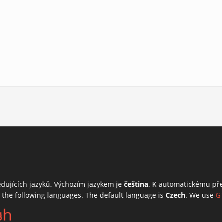
edujících jazyků. Výchozím jazykem je
čeština
. K automatickému př
o the following languages. The default language is
Czech
. We use
G