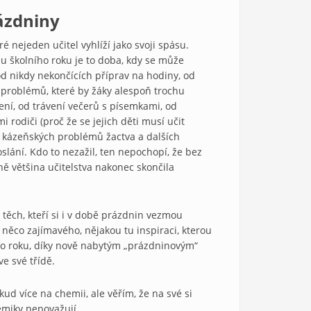
ázdniny
 nejeden uči­tel vyhlíží jako svoji spásu.
u školního roku je to doba, kdy se může
od nikdy ne­končících příprav na hodiny, od
 problémů, které by žáky alespoň trochu
ní, od trá­vení večerů s písemkami, od
 rodiči (proč že se jejich děti musí učit
í kázeňských pro­blémů žactva a dalších
oslání. Kdo to nezažil, ten nepochopí, že bez
ě většina uči­telstva nakonec skončila
 těch, kteří si i v době prázdnin vezmou
něco zajímavého, nějakou tu inspira­ci, kterou
ho roku, díky nově nabytým „prázdninovým“
ve své třídě.
ud více na che­mii, ale věřím, že na své si
hemiky nepovažují.