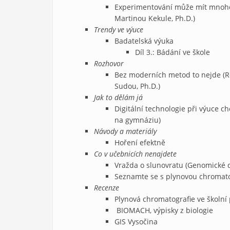
Experimentování může mít mnoho
Martinou Kekule, Ph.D.)
Trendy ve výuce
Badatelská výuka
Díl 3.: Bádání ve škole
Rozhovor
Bez moderních metod to nejde (R
Sudou, Ph.D.)
Jak to dělám já
Digitální technologie při výuce 
na gymnáziu)
Návody a materiály
Hoření efektně
Co v učebnicích nenajdete
Vražda o slunovratu (Genomické d
Seznamte se s plynovou chromato
Recenze
Plynová chromatografie ve školní 
BIOMACH, výpisky z biologie
GIS Vysočina