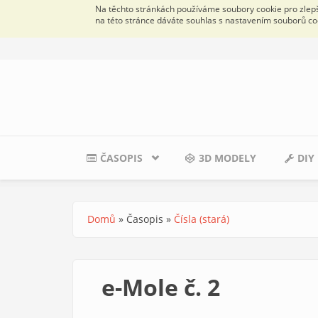
Na těchto stránkách používáme soubory cookie pro zlepše
na této stránce dáváte souhlas s nastavením souborů co
Přejít k hlavnímu obsahu
ČASOPIS
3D MODELY
DIY
Domů
»
Časopis
»
Čísla (stará)
Jste zde
e-Mole č. 2