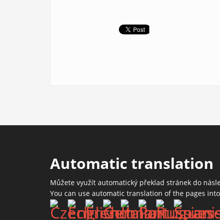
Automatic translation
Můžete využít automatický překlad stránek do násl
You can use automatic translation of the pages int