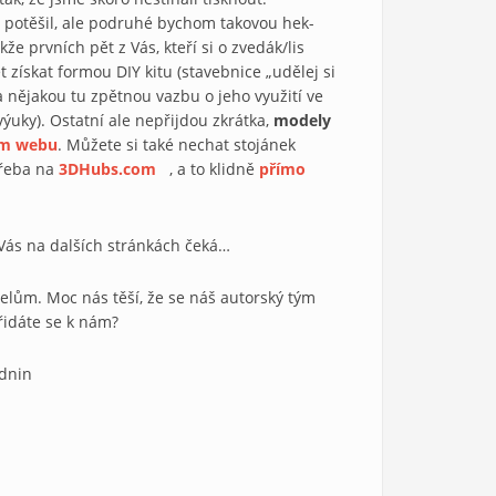
 potěšil, ale podruhé bychom takovou hek­
kže prvních pět z Vás, kteří si o zvedák/lis
 získat formou DIY kitu (stavebnice „udělej si
 ně­jakou tu zpětnou vazbu o jeho využití ve
výuky). Ostatní ale ne­přijdou zkrátka,
modely
em webu
. Můžete si také nechat stojánek
třeba na
3DHubs.com
(link is external)
, a to klidně
přímo
o Vás na dalších stránkách čeká…
lům. Moc nás těší, že se náš autorský tým
řidáte se k nám?
zdnin