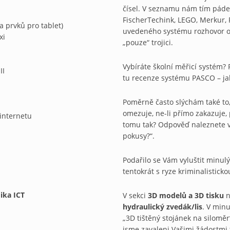
čísel. V seznamu nám tím pádem
FischerTechink, LEGO, Merkur, 
 prvků pro tablet)
uvedeného sys­tému rozhovor od
xi
„pouze“ trojici.
Vybíráte školní měřicí systém?
II
tu recenze systé­mu PASCO – jak
Poměrně často slýchám také to
omezuje, ne-li přímo zakazuje,
internetu
tomu tak? Odpověď naleznete v
pokusy?“.
Podařilo se Vám vyluštit minul
tentokrát s ryze kriminalisticko
ika ICT
V sekci
3D modelů a 3D tisku
n
hydraulický zvedák/lis
. V minu
„3D tištěný stojánek na silo­měr
jsme zavaleni Vašimi žádostmi t