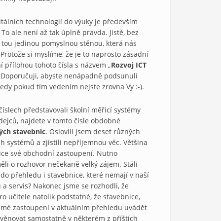
tálních technolo­gií do výuky je především
 To ale není až tak úplně pravda. Jistě, bez
e tou jedinou pomy­slnou stěnou, která nás
 Protože si myslíme, že je to naprosto zásad­ní
 přílohou to­hoto čísla s názvem „
Rozvoj ICT
. Doporučuji, abyste nenápadně podsunuli
tedy po­kud tím vedením nejste zrovna Vy :-).
íslech předsta­vovali školní měřicí systémy
odejců, najdete v tomto čísle obdobné
ých stavebnic
. Oslovili jsem deset různých
h systémů a zjistili nepříjemnou věc. Většina
lice své ob­chodní zastoupení. Nutno
ěli o rozhovor nečekaně velký zájem. Stáli
o přehledu i sta­vebnice, které nemají v naší
 a servis? Nakonec jsme se rozhodli, že
ro učitele natolik podstatné, že stavebnice,
ímé zastoupení v aktuálním přehledu uvá­dět
ěnovat sa­mostatně v některém z příštích