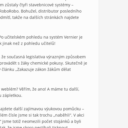
 zůstaly čtyři stavebnicové sys­témy –
RoboRobo. Bohužel, distributor posledního
mítl, takže na dalších stránkách najdete
 Po učitelském pohledu na systém Vernier je
 jinak než z pohledu učitelů!
, že současná le­gislativa výrazným způsobem
 provádět s žáky chemické pokusy. Sku­tečně je
 článku „Zakazuje zákon žákům dělat
ý weblém? Vě­řím, že ano! A máme tu další,
u zápletkou.
ajdete dal­ší zajímavou výukovou pomůcku –
lém čísle jsme si tak trochu „naběhli“. V akci
“ jsme totiž neomezili počet stojánků a byli
ak, že jsme skoro nestíhali tisknout.