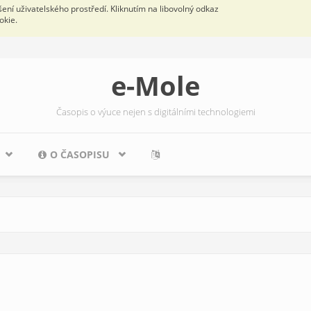
ní uživatelského prostředí. Kliknutím na libovolný odkaz
okie.
e-Mole
Časopis o výuce nejen s digitálními technologiemi
O ČASOPISU