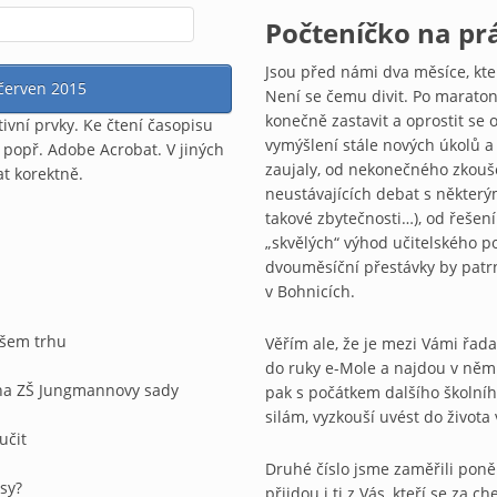
Počteníčko na pr
Jsou před námi dva měsíce, které
 červen 2015
Není se čemu divit. Po maraton
konečně zastavit a oprostit se 
ivní prvky. Ke čtení časopisu
vymýšlení stále nových úkolů a
popř. Adobe Acrobat. V jiných
zaujaly, od nekonečného zkouše
t korektně.
neustávajících debat s některými
takové zbytečnosti…), od řešen
„skvělých“ výhod učitel­ského p
dvouměsíční přestávky by patrn
v Bohnicích.
ašem trhu
Věřím ale, že je mezi Vámi řada
do ruky e-Mole a na­jdou v něm 
 na ZŠ Jungmannovy sady
pak s počátkem dalšího školní
silám, vy­zkouší uvést do života 
učit
Druhé číslo jsme zaměřili poněk
sy?
přijdou i ti z Vás, kteří se za c