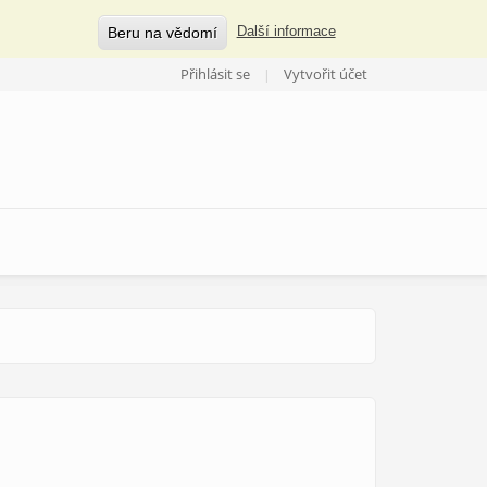
Beru na vědomí
Další informace
Přihlásit se
Vytvořit účet