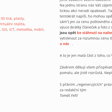
Na jednu stranu nás Váš zá­jem
tickou akci neradi opakovali. Ta
tentokrát napíší, ho mohou opět
3D tisk
plasty
sám“) jen za cenu poštovného a
virtuální realita
výuce (krátký článeček a foto z 
GIS
ICT
metodika
mobil
jsou opět
ke stáhnu
tí na naš
vytisknout za rozumnou cenu 
u nás
(link is external)
.
A to je jen malá část z toho, c
Závěrem děkuji všem přispěvate
pomalu, ale jistě rozrůstá. Nep
S přáním „regenerujících“ prá
za redakční tým
Tomáš Feltl