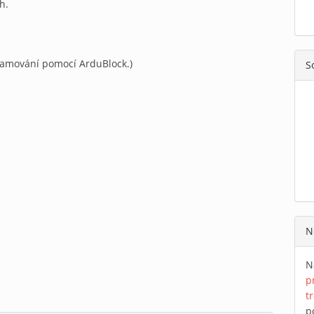
h.
gramování pomocí ArduBlock.)
S
N
N
p
t
p