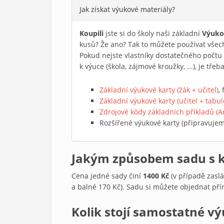
Jak získat výukové materiály?
Koupili
jste si do školy naši základní
Výuko
kusů? Že ano? Tak to můžete používat všec
Pokud nejste vlastníky dostatečného počtu 
k výuce (škola, zájmové kroužky, ...), je tř
Základní výukové karty (žák + učitel)
,
Základní výukové karty (učitel + tabul
Zdrojové kódy základních příkladů (A
Rozšířené výukové karty (připravujeme
Jakým způsobem sadu s kar
Cena jedné sady činí
1400 Kč
(v případě zasl
a balné 170 Kč). Sadu si můžete objednat př
Kolik stojí samostatné v