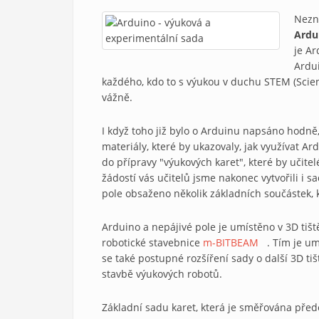
Nezn
Ardui
je Ar
Ardui
každého, kdo to s výukou v duchu STEM (Scie
vážně.
I když toho již bylo o Arduinu napsáno hodně
materiály, které by ukazovaly, jak využívat Ar
do přípravy "výukových karet", které by učite
žádostí vás učitelů jsme nakonec vytvořili i 
pole obsaženo několik základních součástek, k
Arduino a nepájivé pole je umístěno v 3D tišt
robotické stavebnice
m-BITBEAM
(link is exter
. Tím je u
se také postupné rozšíření sady o další 3D tiš
stavbě výukových robotů.
Základní sadu karet, která je směřována přede