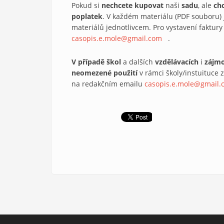
Pokud si
nechcete kupovat
naši
sadu
, ale
ch
poplatek
. V každém materiálu (PDF souboru) j
materiálů jednotlivcem. Pro vystavení faktur
casopis.e.mole@gmail.com
(link sends e-mail)
.
V případě škol
a dalších
vzdělávacích
i
zájmo
neomezené použití
v rámci školy/instuituce 
na redakčním emailu
casopis.e.mole@gmail.