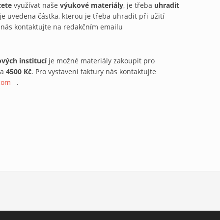
cete
využívat naše
výukové materiály
, je třeba
uhradit
e uvedena částka, kterou je třeba uhradit při užití
y nás kontaktujte na redakčním emailu
vých institucí
je možné materiály zakoupit pro
za
4500 Kč
. Pro vystavení faktury nás kontaktujte
com
(link sends e-mail)
.