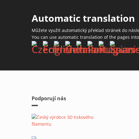
Automatic translation
Můžete využít automatický překlad stránek do násl
You can use automatic translation of the pages int
Podporují nás