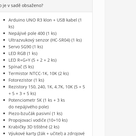
o je v sadě obsaženo?
Arduino UNO R3 klon + USB kabel (1
ks)
Nepájivé pole 400 (1 ks)
Ultrazvukový senzor (HC-SR04) (1 ks)
Servo SG90 (1 ks)
LED RGB (1 ks)
LED R+G+Y (5 + 2 + 2 ks)
Spínač (5 ks)
Termistor NTCC-1K, 10K (2 ks)
Fotorezistor (1 ks)
Rezistory 150, 240, 1K, 4.7K, 10K (5 + 5
+ 5 + 3 + 5 ks)
Potenciometr 5K (1 ks + 3 ks
do nepájivého pole)
Piezo-bzučák pasivní (1 ks)
Propojovací vodiče (10+10 ks)
Krabičky 3D tištěné (2 ks)
Výukové karty (žák + učitel) a zdrojové