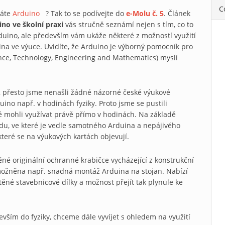
C
áte
Arduino
(link is external)
? Tak to se podívejte do
e-Molu č. 5
. Článek
no ve školní praxi
vás stručně seznámí nejen s tím, co to
duino, ale především vám ukáže některé z možností využití
na ve výuce. Uvidíte, že Arduino je výborný pomocník pro
nce, Technology, Engineering and Mathematics) myslí
, přesto jsme nenašli žádné názorné české výukové
duino např. v hodinách fyziky. Proto jsme se pustili
lé mohli využívat právě přímo v hodinách. Na základě
sadu, ve které je vedle samotného Arduina a nepájivého
teré se na výukových kartách objevují.
ěné originální ochranné krabičce vycházející z konstrukční
nal)
možněna např. snadná montáž Arduina na stojan. Nabízí
těné stavebnicové dílky a možnost přejít tak plynule ke
vším do fyziky, chceme dále vyvíjet s ohledem na využití