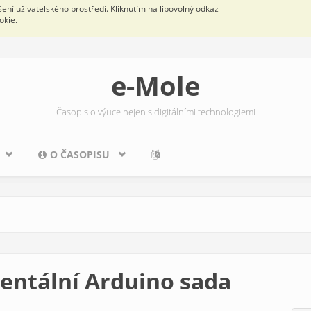
ní uživatelského prostředí. Kliknutím na libovolný odkaz
okie.
e-Mole
Časopis o výuce nejen s digitálními technologiemi
O ČASOPISU
entální Arduino sada