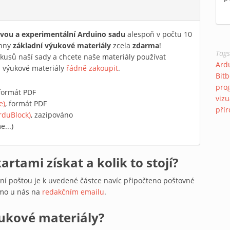
vou a experimentální Arduino sadu
alespoň v počtu 10
hny
základní výukové materiály
zcela
zdarma
!
Tag
kusů naší sady a chcete naše materiály používat
Ard
eba výukové materiály
řádně zakoupit
.
Bit
pro
 formát PDF
viz
e)
, formát PDF
pří
rduBlock)
, zazipováno
...)
tami získat a kolik to stojí?
ání poštou je k uvedené částce navíc připočteno poštovné
ímo u nás na
redakčním emailu
.
ýukové materiály?