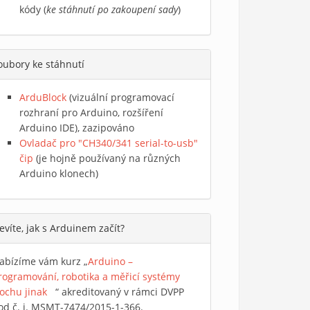
kódy (
ke stáhnutí po zakoupení sady
)
oubory ke stáhnutí
ArduBlock
(vizuální programovací
rozhraní pro Arduino, rozšíření
Arduino IDE), zazipováno
Ovladač pro "CH340/341 serial-to-usb"
čip
(je hojně používaný na různých
Arduino klonech)
evíte, jak s Arduinem začít?
abízíme vám kurz „
Arduino –
rogramování, robotika a měřicí systémy
rochu jinak
(link is external)
“ akreditovaný v rámci DVPP
od č. j. MSMT-7474/2015-1-366.