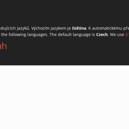
edujících jazyků. Výchozím jazykem je
čeština
. K automatickému př
o the following languages. The default language is
Czech
. We use
G