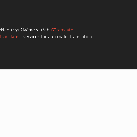
ekladu využíváme služeb
GTranslate
(link is external)
.
Translate
(link is external)
services for automatic translation.