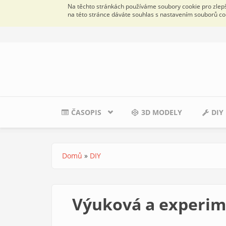
Na těchto stránkách používáme soubory cookie pro zlepše
na této stránce dáváte souhlas s nastavením souborů co
Přejít k hlavnímu obsahu
ČASOPIS
3D MODELY
DIY
Domů
»
DIY
Jste zde
Výuková a experim