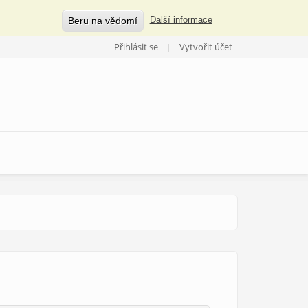
Beru na vědomí
Další informace
Přihlásit se
Vytvořit účet