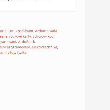
s:
uino
DIY
vzdělávání
Arduino sada
beam
výukové karty
zdrojový kód
gramování
ArduBlock
uální programování
elektrotechnika
rodní vědy
fyzika