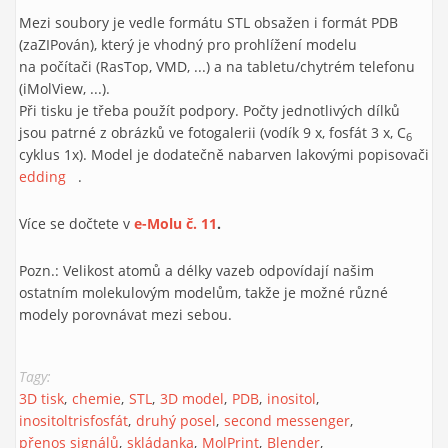
Mezi soubory je vedle formátu STL obsažen i formát PDB
(zaZIPován), který je vhodný pro prohlížení modelu
na počítači (RasTop, VMD, ...) a na tabletu/chytrém telefonu
(iMolView, ...).
Při tisku je třeba použít podpory. Počty jednotlivých dílků
jsou patrné z obrázků ve fotogalerii (vodík 9 x, fosfát 3 x, C
6
cyklus 1x). Model je dodatečně nabarven lakovými popisovači
edding
(link is external)
.
Více se dočtete v
e-Molu č. 11
.
Pozn.: Velikost atomů a délky vazeb odpovídají našim
ostatním molekulovým modelům, takže je možné různé
modely porovnávat mezi sebou.
Tagy:
3D tisk
chemie
STL
3D model
PDB
inositol
inositoltrisfosfát
druhý posel
second messenger
přenos signálů
skládanka
MolPrint
Blender