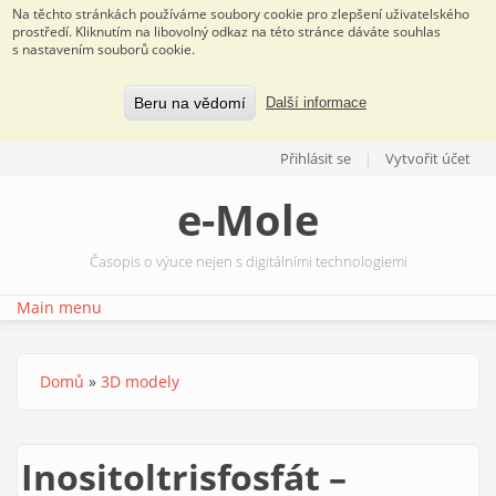
Na těchto stránkách používáme soubory cookie pro zlepšení uživatelského
prostředí. Kliknutím na libovolný odkaz na této stránce dáváte souhlas
s nastavením souborů cookie.
Beru na vědomí
Další informace
Přejít k hlavnímu obsahu
Přihlásit se
Vytvořit účet
e-Mole
Časopis o výuce nejen s digitálními technologiemi
Main menu
Domů
»
3D modely
Jste zde
Inositoltrisfosfát –