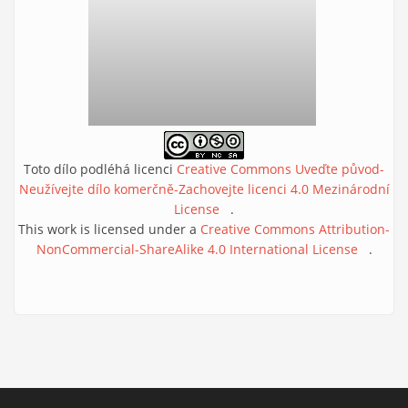
Toto dílo podléhá licenci
Creative Commons Uveďte původ-
Neužívejte dílo komerčně-Zachovejte licenci 4.0 Mezinárodní
License
(link is external)
.
This work is licensed under a
Creative Commons Attribution-
NonCommercial-ShareAlike 4.0 International License
(link is
.
external