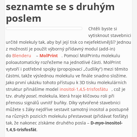
seznamte se s druhým
poslem
Chtěli byste si
vytisknout stavebnici
určité molekuly tak, aby byl její tisk co nejefektivnější? Jednou
z možností je použít výborný přídavný modul (add-in)
do
Blenderu
(link is external)
–
MolPrint
(link is external)
. Pomocí MolPrintu molekulu
poloautomaticky rozřežeme na jednotlivé části. MolPrint
vytvoří i potřebné spojky (propojovací „čudlíky“) mezi těmito
částmi, takže výslednou molekulu ve finále snadno složíme.
Jako první ukázku tohoto přístupu k 3D tisku molekulárních
struktur přinášíme model
inositol-1,4,5-trisfosfátu
(link is
, což je
tzv.
druhý posel
, molekula, která hraje klíčovou roli při
external)
přenosu signálů uvnitř buňky. Díky vytvořené stavebnici
můžete s žáky nejdříve sestavit samotný inositol a postupně
na různých pozicích molekulu přestavovat (přidávat fosfáty)
tak, že nakonec získáme druhého posla –
D-
myo
-inositol-
1,4,5-trisfosfát
.