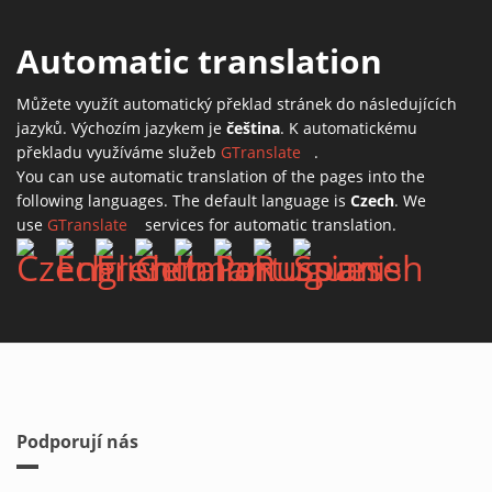
Automatic translation
Můžete využít automatický překlad stránek do následujících
jazyků. Výchozím jazykem je
čeština
. K automatickému
překladu využíváme služeb
GTranslate
(link is external)
.
You can use automatic translation of the pages into the
following languages. The default language is
Czech
. We
use
GTranslate
(link is external)
services for automatic translation.
Podporují nás