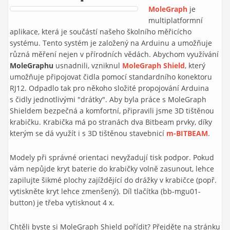
MoleGraph
je
multiplatformní
aplikace, která je součástí našeho školního měřicícho
systému. Tento systém je založený na Arduinu a umožňuje
různá měření nejen v přírodních vědách. Abychom využívání
MoleGraphu
usnadnili, vzniknul
MoleGraph Shield
, který
umožňuje připojovat čidla pomocí standardního konektoru
RJ12. Odpadlo tak pro někoho složité propojování Arduina
s čidly jednotlivými "drátky". Aby byla práce s MoleGraph
Shieldem bezpečná a komfortní, připravili jsme 3D tištěnou
krabičku. Krabička má po stranách dva Bitbeam prvky, díky
kterým se dá využít i s 3D tištěnou stavebnicí
m-BITBEAM
.
Modely při správné orientaci nevyžadují tisk podpor. Pokud
vám nepůjde kryt baterie do krabičky volně zasunout, lehce
zapilujte šikmé plochy zajíždějící do drážky v krabičce (popř.
vytiskněte kryt lehce zmenšený). Díl tlačítka (bb-mgu01-
button) je třeba vytisknout 4 x.
Chtěli byste si MoleGraph Shield pořídit? Přejděte na stránku