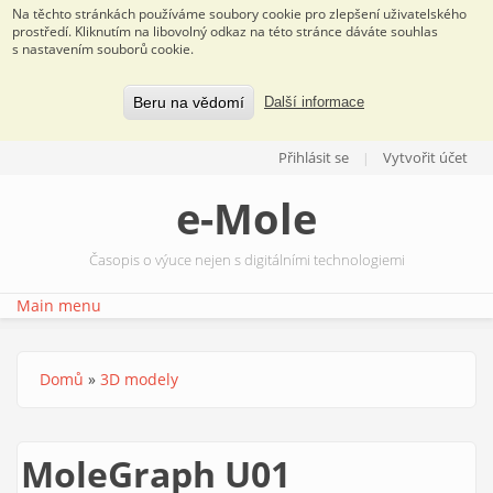
Na těchto stránkách používáme soubory cookie pro zlepšení uživatelského
prostředí. Kliknutím na libovolný odkaz na této stránce dáváte souhlas
s nastavením souborů cookie.
Beru na vědomí
Další informace
Přejít k hlavnímu obsahu
Přihlásit se
Vytvořit účet
e-Mole
Časopis o výuce nejen s digitálními technologiemi
Main menu
Domů
»
3D modely
Jste zde
MoleGraph U01