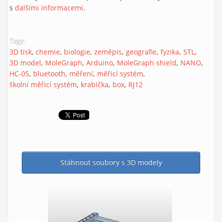
s
dalšími informacemi
.
Tagy:
3D tisk
chemie
biologie
zeměpis
geografie
fyzika
STL
3D model
MoleGraph
Arduino
MoleGraph shield
NANO
HC-05
bluetooth
měření
měřicí systém
školní měřicí systém
krabička
box
RJ12
Stáhnout soubory s 3D modely