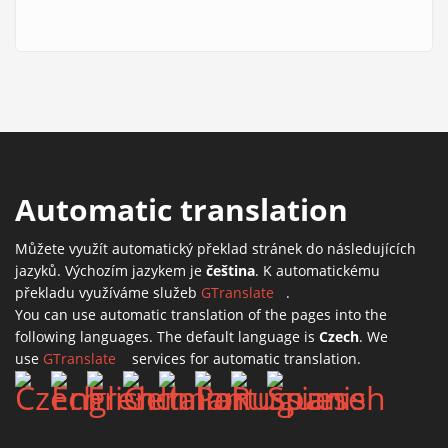
external
Automatic translation
Můžete využít automatický překlad stránek do následujících
jazyků. Výchozím jazykem je
čeština
. K automatickému
překladu využíváme služeb
GTranslate
(link is external)
.
You can use automatic translation of the pages into the
following languages. The default language is
Czech
. We
use
GTranslate
(link is external)
services for automatic translation.