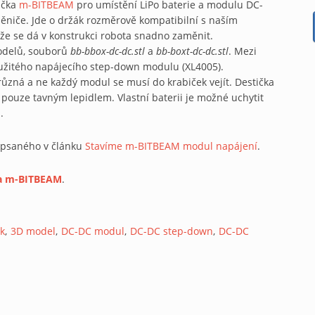
ička
m-BITBEAM
pro umístění LiPo baterie a modulu DC-
ěniče. Jde o držák rozměrově kompatibilní s naším
e se dá v konstrukci robota snadno zaměnit.
modelů, souborů
bb-bbox-dc-dc.stl
a
bb-boxt-dc-dc.stl
. Mezi
užitého napájecího step-down modulu (XL4005).
ůzná a ne každý modul se musí do krabiček vejít. Destička
pouze tavným lepidlem. Vlastní baterii je možné uchytit
.
popsaného v článku
Stavíme m-BITBEAM modul napájení
.
 a m-BITBEAM
.
sk
3D model
DC-DC modul
DC-DC step-down
DC-DC