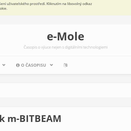
ní uživatelského prostředí. Kliknutím na libovolný odkaz
okie.
e-Mole
Časopis o výuce nejen s digitálními technologiemi
O ČASOPISU
e k m-BITBEAM