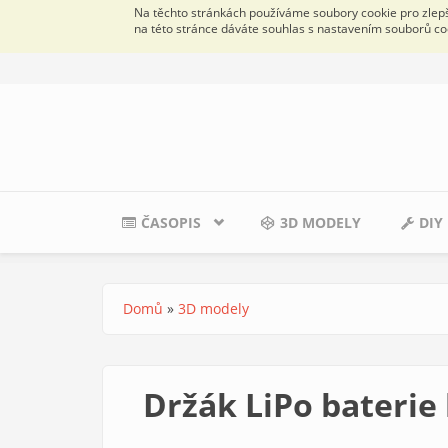
Na těchto stránkách používáme soubory cookie pro zlepše
na této stránce dáváte souhlas s nastavením souborů co
Přejít k hlavnímu obsahu
ČASOPIS
3D MODELY
DIY
Domů
»
3D modely
Jste zde
Držák LiPo bateri