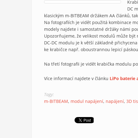
Krab
DC m
klasickým m-BITBEAM držákem AA článků, takž
Na fotografiích je vidět použitá kombinace 
modely najdete i samostatné držáky námi po
Upozorňujeme, že velikost modulů může být r
DC-DC modulu je k větší základně přichycena 
ke krabičce např. oboustrannou lepicí páskou
Na třetí fotografii je vidět krabička modulu 
Více informací najdete v článku
LiPo baterie
Tagy:
m-BITBEAM
modul napájení
napájení
3D ti