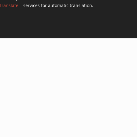
Translate
(link is external)
services for automatic translation.