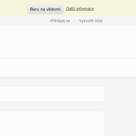
Beru na vědomí
Další informace
Přihlásit se
Vytvořit účet