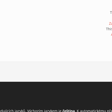
T
Z
Thi
edujících jazyků. Výchozím jazykem je
čeština
. K automatickému př