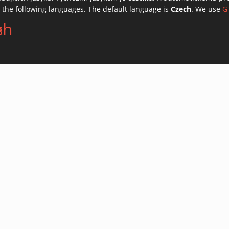
o the following languages. The default language is
Czech
. We use
G