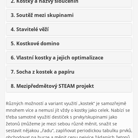
2. Kostky a názvy sloučenin
3. Soutěž mezi skupinami
4. Stavitelé věží
5. Kostkové domino
6. Vlastní kostky a jejich optimalizace
7. Socha z kostek a papíru
8. Mezipředmětový STEAM projekt
Různých možností a variant využití „kostek“ je samozřejmě
mnohem více a nemusí jít vždy o kostky jako celek. Nabízí se
třeba samotné využití destiček s prvky/skupinami jako
žetonů (můžeme je mezi sebou různě měnit, snažit se
sestavit nějakou „řadu“, zaplňovat periodickou tabulku prvků,
obchodovat na burze a měnit cenu nejvíce žádaných žetonů,