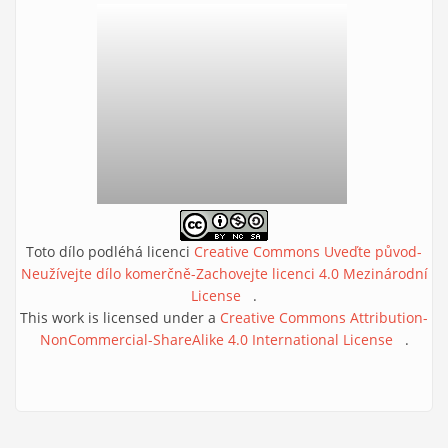
Toto dílo podléhá licenci
Creative Commons Uveďte původ-
Neužívejte dílo komerčně-Zachovejte licenci 4.0 Mezinárodní
License
(link is external)
.
This work is licensed under a
Creative Commons Attribution-
NonCommercial-ShareAlike 4.0 International License
(link is
.
external