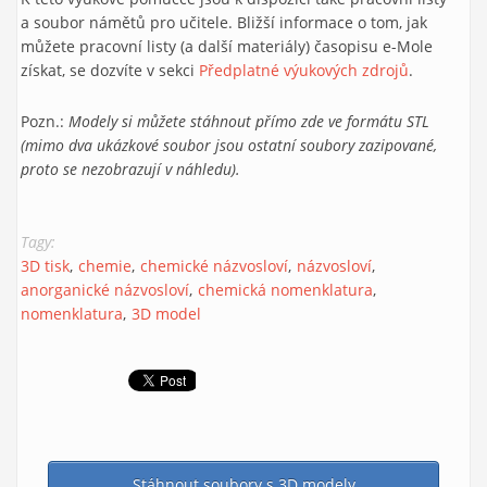
a soubor námětů pro učitele. Bližší informace o tom, jak
můžete pracovní listy (a další materiály) časopisu e-Mole
získat, se dozvíte v sekci
Předplatné výukových zdrojů
.
Pozn.:
Modely si můžete stáhnout přímo zde ve formátu STL
(mimo dva ukázkové soubor jsou ostatní soubory zazipované,
proto se nezobrazují v náhledu).
Tagy:
3D tisk
chemie
chemické názvosloví
názvosloví
anorganické názvosloví
chemická nomenklatura
nomenklatura
3D model
Stáhnout soubory s 3D modely