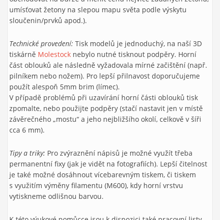
umísťovat žetony na slepou mapu světa podle výskytu
sloučenin/prvků apod.).
Technické provedení:
Tisk modelů je jednoduchý, na naší 3D
tiskárně
Molestock
nebylo nutné tisknout podpěry. Horní
část oblouků ale následně vyžadovala mírné začištění (např.
pilníkem nebo nožem). Pro lepší přilnavost doporučujeme
použít alespoň 5mm brim (límec).
V případě problémů při uzavírání horní části oblouků tisk
zpomalte, nebo použijte podpěry (stačí nastavit jen v místě
závěrečného „mostu“ a jeho nejbližšího okolí, celkově v šíři
cca 6 mm).
Tipy a triky:
Pro zvýraznění nápisů je možné využít třeba
permanentní fixy (jak je vidět na fotografiích). Lepší čitelnost
je také možné dosáhnout vícebarevným tiskem, či tiskem
s využitím výměny filamentu (M600), kdy horní vrstvu
vytiskneme odlišnou barvou.
K této výukové pomůcce jsou k dispozici také pracovní listy