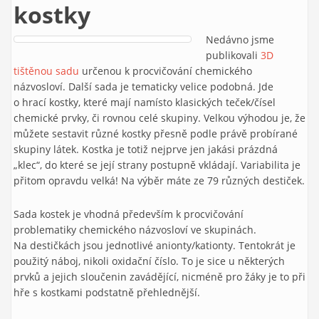
kostky
Nedávno jsme
publikovali
3D
tištěnou sadu
určenou k procvičování chemického
názvosloví. Další sada je tematicky velice podobná. Jde
o hrací kostky, které mají namísto klasických teček/čísel
chemické prvky, či rovnou celé skupiny. Velkou výhodou je, že
můžete sestavit různé kostky přesně podle právě probírané
skupiny látek. Kostka je totiž nejprve jen jakási prázdná
„klec“, do které se její strany postupně vkládají. Variabilita je
přitom opravdu velká! Na výběr máte ze 79 různých destiček.
Sada kostek je vhodná především k procvičování
problematiky chemického názvosloví ve skupinách.
Na destičkách jsou jednotlivé anionty/kationty. Tentokrát je
použitý náboj, nikoli oxidační číslo. To je sice u některých
prvků a jejich sloučenin zavádějící, nicméně pro žáky je to při
hře s kostkami podstatně přehlednější.