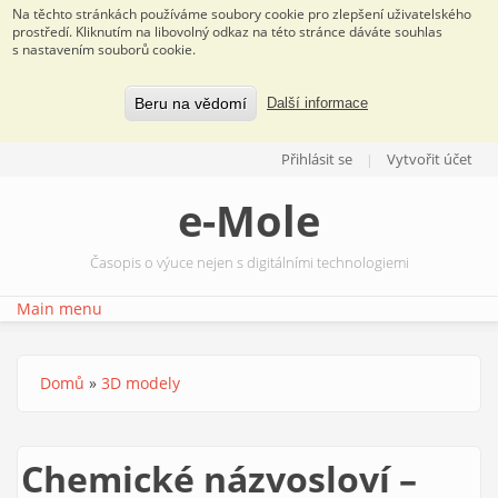
Na těchto stránkách používáme soubory cookie pro zlepšení uživatelského
prostředí. Kliknutím na libovolný odkaz na této stránce dáváte souhlas
s nastavením souborů cookie.
Beru na vědomí
Další informace
Přejít k hlavnímu obsahu
Přihlásit se
Vytvořit účet
e-Mole
Časopis o výuce nejen s digitálními technologiemi
Main menu
Domů
»
3D modely
Jste zde
Chemické názvosloví –