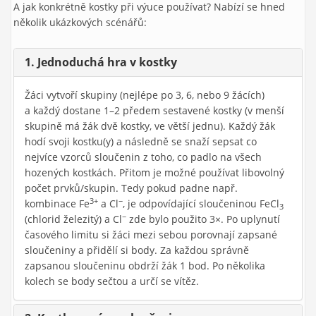
A jak konkrétně kostky při výuce používat? Nabízí se hned
několik ukázkových scénářů:
1. Jednoduchá hra v kostky
Žáci vytvoří skupiny (nejlépe po 3, 6, nebo 9 žácích)
a každý dostane 1–2 předem sestavené kostky (v menší
skupině má žák dvě kostky, ve větší jednu). Každý žák
hodí svoji kostku(y) a následně se snaží sepsat co
nejvíce vzorců sloučenin z toho, co padlo na všech
hozených kostkách. Přitom je možné používat libovolný
počet prvků/skupin. Tedy pokud padne např.
3+
−
kombinace Fe
a Cl
, je odpovídající sloučeninou FeCl
3
−
(chlorid železitý) a Cl
zde bylo použito 3×. Po uplynutí
časového limitu si žáci mezi sebou porovnají zapsané
sloučeniny a přidělí si body. Za každou správně
zapsanou sloučeninu obdrží žák 1 bod. Po několika
kolech se body sečtou a určí se vítěz.