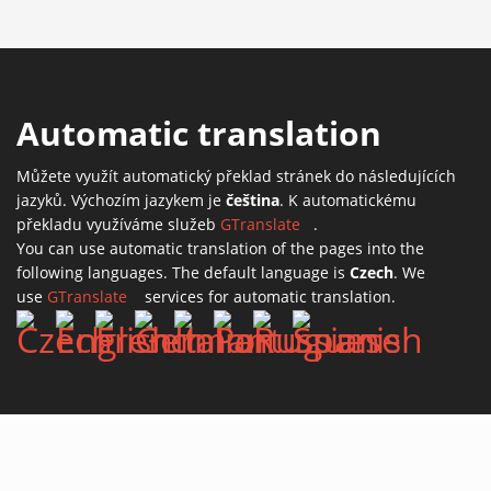
Automatic translation
Můžete využít automatický překlad stránek do následujících
jazyků. Výchozím jazykem je
čeština
. K automatickému
překladu využíváme služeb
GTranslate
(link is external)
.
You can use automatic translation of the pages into the
following languages. The default language is
Czech
. We
use
GTranslate
(link is external)
services for automatic translation.