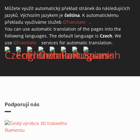
Můžete využít automatický překlad stránek do následujících
jazyků. Výchozím jazykem je
čeština
. K automatickému
překladu využíváme služeb
GTranslate
(link is external)
.
You can use automatic translation of the pages into the
following languages. The default language is
Czech
. We
use
GTranslate
(link is external)
services for automatic translation.
Podporují nás