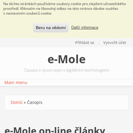
Na těchto stránkách používáme soubory cookie pro zlepšení uživatelského
prostředí. Kliknutím na libovolný odkaz na této stránce dáváte souhlas
s nastavením souborů cookie.
Beru na vědomí
Další informace
Přejít k hlavnímu obsahu
Přihlásit se
Vytvořit účet
e-Mole
Časopis o výuce nejen s digitálními technologiemi
Main menu
Domů
»
Časopis
Jste zde
e-Mole on-line články