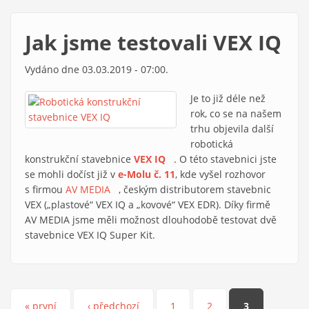
Jak jsme testovali VEX IQ
Vydáno dne 03.03.2019 - 07:00.
Je to již déle než
rok, co se na našem
trhu objevila další
robotická
konstrukční stavebnice
VEX IQ
(link is external)
. O této stavebnici jste
se mohli dočíst již v
e-Molu č. 11
, kde vyšel rozhovor
s firmou
AV MEDIA
(link is external)
, českým distributorem stavebnic
VEX („plastové“ VEX IQ a „kovové“ VEX EDR). Díky firmě
AV MEDIA jsme měli možnost dlouhodobě testovat dvě
stavebnice VEX IQ Super Kit.
« první
‹ předchozí
1
2
3