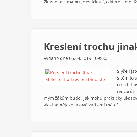
Zkuste to s malou „destičkou“, o které jsme ji
Kreslení trochu jina
Vydáno dne 06.04.2019 - 09:00.
Slyšeli js
s těmito 
o nich hov
na „průmy
mým žákům bude? Jak mohu prakticky ukazova
vlastně nějaké takové zařízení máte?