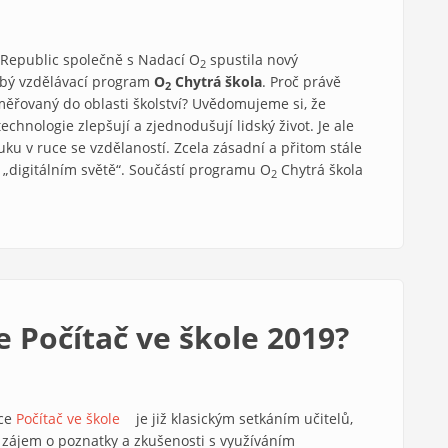
Republic společně s Nadací O
spustila nový
2
bý vzdělávací program
O
Chytrá škola
. Proč právě
2
měřovaný do oblasti školství? Uvědomujeme si, že
echnologie zlepšují a zjednodušují lidský život. Je ale
uku v ruce se vzdělaností. Zcela zásadní a přitom stále
 „digitálním světě“. Součástí programu O
Chytrá škola
2
 Počítač ve škole 2019?
ce
Počítač ve škole
(link is external)
je již klasickým setkáním učitelů,
í zájem o poznatky a zkušenosti s využíváním