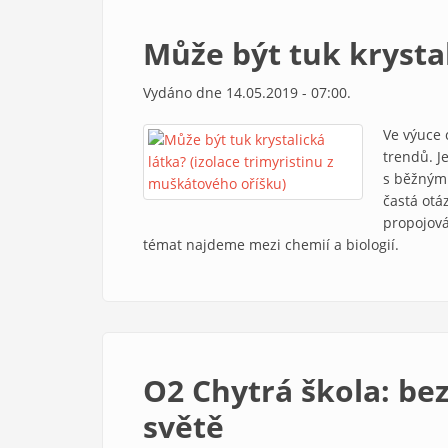
Může být tuk krystal
Vydáno dne 14.05.2019 - 07:00.
Ve výuce 
trendů. J
s běžným 
častá otá
propojová
témat najdeme mezi chemií a biologií.
O2 Chytrá škola: be
světě