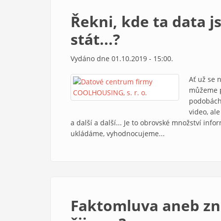
Řekni, kde ta data j
stát...?
Vydáno dne 01.10.2019 - 15:00.
Ať už se 
můžeme př
podobách.
video, al
a další a další... Je to obrovské množství i
ukládáme, vyhodnocujeme...
Faktomluva aneb zn