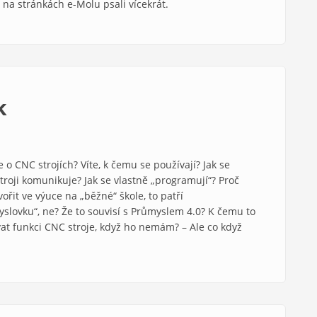
ž na stránkách e-Molu psali vícekrát.
k
te o CNC strojích? Víte, k čemu se používají? Jak se
stroji komunikuje? Jak se vlastně „programují“? Proč
ořit ve výuce na „běžné“ škole, to patří
slovku“, ne? Že to souvisí s Průmyslem 4.0? K čemu to
t funkci CNC stroje, když ho nemám? – Ale co když