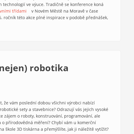
ch technologií ve výuce. Tradičně se konference koná
vními třídami
(link is external)
v Novém Městě na Moravě v čase
16. ročník této akce plné inspirace v podobě přednášek,
(nejen) robotika
t, že vám poslední dobou všichni výrobci nabízí
 robotické sety a stavebnice? Odrazují vás jejich vysoké
e zájem o roboty, konstruování, programování, ale
a o přírodovědná měření? Chybí vám u komerční
 škole 3D tiskárna a přemýšlíte, jak ji náležitě vytížit?