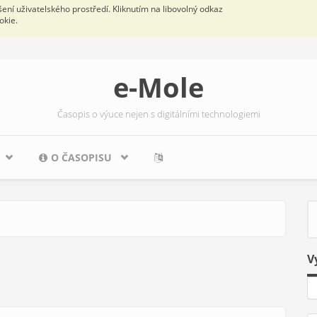
ní uživatelského prostředí. Kliknutím na libovolný odkaz
okie.
e-Mole
Časopis o výuce nejen s digitálními technologiemi
O ČASOPISU
V
V