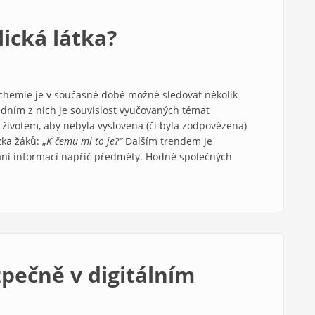
ická látka?
chemie je v současné době možné sledovat několik
edním z nich je souvislost vyučovaných témat
životem, aby nebyla vyslovena (či byla zodpovězena)
zka žáků: „
K čemu mi to je?“
Dalším trendem je
ní informací napříč předměty. Hodně společných
zpečně v digitálním