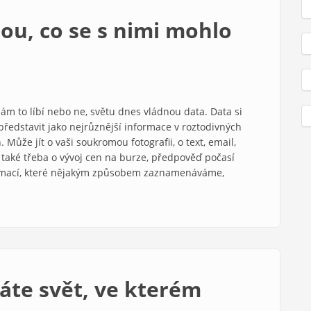
sou, co se s nimi mohlo
nám to líbí nebo ne, světu dnes vládnou data. Data si
edstavit jako nejrůznější informace v roztodivných
 Může jít o vaši soukromou fotografii, o text, email,
e také třeba o vývoj cen na burze, předpověď počasí
nformací, které nějakým způsobem zaznamenáváme,
áte svět, ve kterém