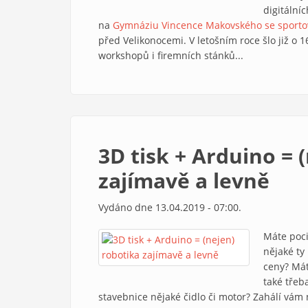
digitální
na
Gymnáziu Vincence Makovského se sporto
před Velikonocemi. V letošním roce šlo již o 
workshopů i firemních stánků...
3D tisk + Arduino = 
zajímavě a levně
Vydáno dne 13.04.2019 - 07:00.
Máte poci
nějaké ty
ceny? Mát
také třeb
stavebnice nějaké čidlo či motor? Zahálí vám na