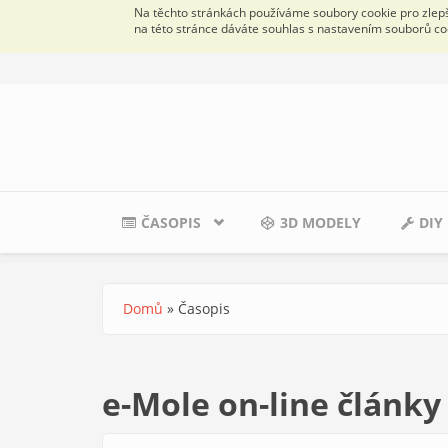
Na těchto stránkách používáme soubory cookie pro zlepše
na této stránce dáváte souhlas s nastavením souborů co
Přejít k hlavnímu obsahu
ČASOPIS
3D MODELY
DIY
Domů
»
Časopis
Jste zde
e-Mole on-line články