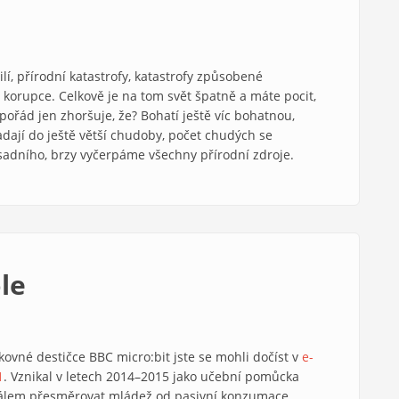
ilí, přírodní katastrofy, katastrofy způsobené
 korupce. Celkově je na tom svět špatně a máte pocit,
 pořád jen zhoršuje, že? Bohatí ještě víc bohatnou,
dají do ještě větší chudoby, počet chudých se
sadního, brzy vyčerpáme všechny přírodní zdroje.
le
kovné destičce BBC micro:bit jste se mohli dočíst v
e-
1
. Vznikal v letech 2014–2015 jako učební pomůcka
iálem přesměrovat mládež od pasivní konzumace