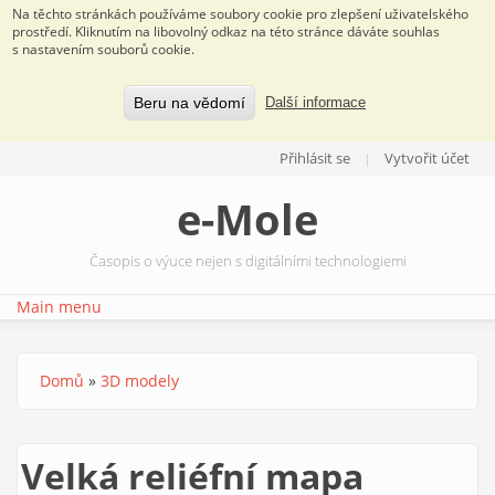
Na těchto stránkách používáme soubory cookie pro zlepšení uživatelského
prostředí. Kliknutím na libovolný odkaz na této stránce dáváte souhlas
s nastavením souborů cookie.
Beru na vědomí
Další informace
Přejít k hlavnímu obsahu
Přihlásit se
Vytvořit účet
e-Mole
Časopis o výuce nejen s digitálními technologiemi
Main menu
Domů
»
3D modely
Jste zde
Velká reliéfní mapa