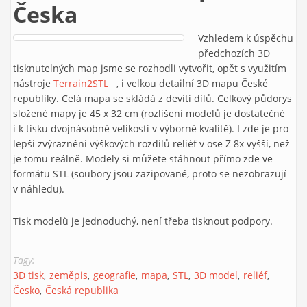
Česka
Vzhledem k úspěchu
předchozích 3D
tisknutelných map jsme se rozhodli vytvořit, opět s využitím
nástroje
Terrain2STL
(link is external)
, i velkou detailní 3D mapu České
republiky. Celá mapa se skládá z devíti dílů. Celkový půdorys
složené mapy je 45 x 32 cm (rozlišení modelů je dostatečné
i k tisku dvojnásobné velikosti v výborné kvalitě). I zde je pro
lepší zvýraznění výškových rozdílů reliéf v ose Z 8x vyšší, než
je tomu reálně. Modely si můžete stáhnout přímo zde ve
formátu STL (soubory jsou zazipované, proto se nezobrazují
v náhledu).
Tisk modelů je jednoduchý, není třeba tisknout podpory.
Tagy:
3D tisk
zeměpis
geografie
mapa
STL
3D model
reliéf
Česko
Česká republika