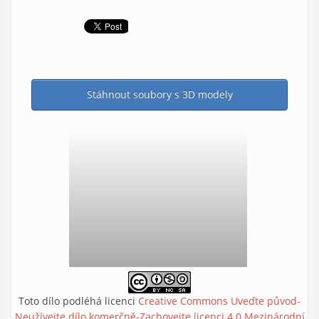
Stáhnout soubory s 3D modely
Toto dílo podléhá licenci
Creative Commons Uveďte původ-
Neužívejte dílo komerčně-Zachovejte licenci 4.0 Mezinárodní