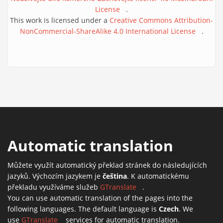
License
(link is external)
.
This work is licensed under a
Creative Commons Attribution-
NonCommercial-ShareAlike 4.0 International License
(link is
.
external
Automatic translation
Můžete využít automatický překlad stránek do následujících
jazyků. Výchozím jazykem je
čeština
. K automatickému
překladu využíváme služeb
GTranslate
(link is external)
.
You can use automatic translation of the pages into the
following languages. The default language is
Czech
. We
use
GTranslate
(link is external)
services for automatic translation.