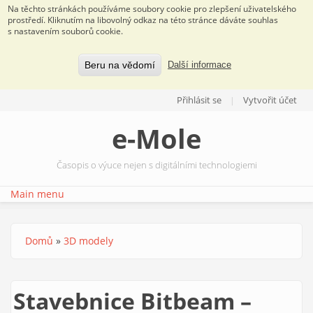
Na těchto stránkách používáme soubory cookie pro zlepšení uživatelského
prostředí. Kliknutím na libovolný odkaz na této stránce dáváte souhlas
s nastavením souborů cookie.
Beru na vědomí
Další informace
Přejít k hlavnímu obsahu
Přihlásit se
Vytvořit účet
e-Mole
Časopis o výuce nejen s digitálními technologiemi
Main menu
Domů
»
3D modely
Jste zde
Stavebnice Bitbeam –