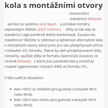
kola s montážními otvory
Konstrukční
stavebnice
Bitbeam
(link is external)
vychází ze systému
Grid Beam
(link is external)
a přidává rozměry
odpovídající dílkům
LEGO Technics
(link is external)
. Dílky se tak dají se
stavebnicí Lego poměrně dobře kombinovat. Zaujala vás
stavebnice? Můžete si stáhnout a vytisknout alternativní kola
s montážními otvory, která jsme pro vás předpřipravili přímo
v tiskovém STL formátu. Pokud by vám předpřipravené dílky
nestačily, využijte dílky ve formátu OpenSCAD (soubory ze
stránek
Bitbeam
(link is external)
), které jsou parametrické a umožňují
snadné vygenerování různých dílků ve formátu STL.
V této sadě je obsaženo:
kolo 100×5 se středem (pro gumový o-kroužek 99×5
nebo 99×6)
kolo 100×5 bez středu (pro gumový o-kroužek 99×5
nebo 99×6)