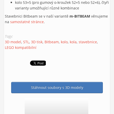
kolo 53×5 (pro gumový o-kroužek 52×5 nebo 52×6), čtyři
varianty umožňující různé kombinace
Stavebnici Bitbeam se v naší variantě
m-BITBEAM
věnujeme
na
samostatné stránce
.
Tagy:
3D model
STL
3D tisk
Bitbeam
kolo
kola
stavebnice
LEGO kompatibilní
Stáhnout soubory s 3D modely