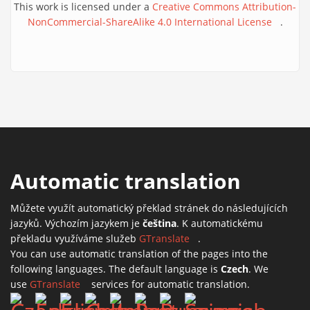
This work is licensed under a
Creative Commons Attribution-
NonCommercial-ShareAlike 4.0 International License
(link is
.
external
Automatic translation
Můžete využít automatický překlad stránek do následujících
jazyků. Výchozím jazykem je
čeština
. K automatickému
překladu využíváme služeb
GTranslate
(link is external)
.
You can use automatic translation of the pages into the
following languages. The default language is
Czech
. We
use
GTranslate
(link is external)
services for automatic translation.