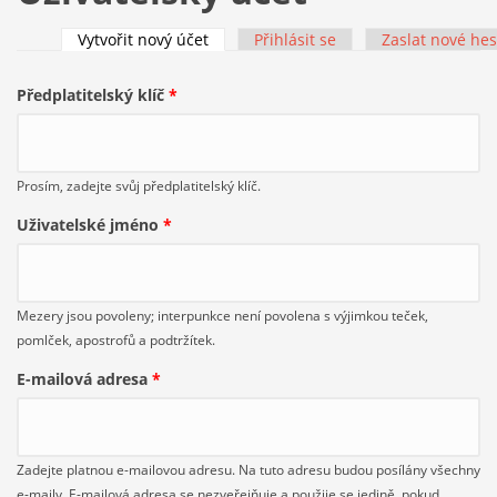
Vytvořit nový účet
(aktivní záložka)
Přihlásit se
Zaslat nové hes
Hlavní záložky
Předplatitelský klíč
*
Prosím, zadejte svůj předplatitelský klíč.
Uživatelské jméno
*
Mezery jsou povoleny; interpunkce není povolena s výjimkou teček,
pomlček, apostrofů a podtržítek.
E-mailová adresa
*
Zadejte platnou e-mailovou adresu. Na tuto adresu budou posílány všechny
e-maily. E-mailová adresa se nezveřejňuje a použije se jedině, pokud