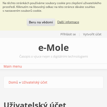
Na těchto stránkách používáme soubory cookie pro zlepšení uživatelského
prostředí. Kliknutím na libovolný odkaz na této stránce dáváte souhlas
s nastavením souborů cookie.
Beru na vědomí
Další informace
Přejít k hlavnímu obsahu
Přihlásit se
Vytvořit účet
e-Mole
Časopis o výuce nejen s digitálními technologiemi
Main menu
Domů
»
Uživatelský účet
Jste zde
Uživatelský účet