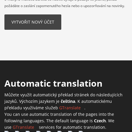
požádáte o zaslání zapomenutého hesla nebo o upozorňování na novinky.
Automatic translation
Můžete využít automatický překlad stránek do následujících
jazyků. Výchozím jazykem je
čeština
. K automatickému
překladu využíváme služeb
GTranslate
(link is external)
.
You can use automatic translation of the pages into the
following languages. The default language is
Czech
. We
use
GTranslate
(link is external)
services for automatic translation.