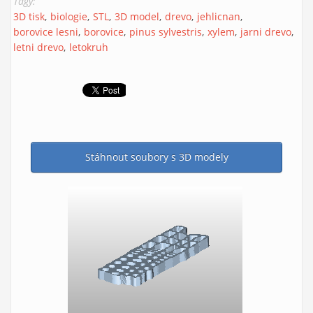
Tagy:
3D tisk
biologie
STL
3D model
drevo
jehlicnan
borovice lesni
borovice
pinus sylvestris
xylem
jarni drevo
letni drevo
letokruh
Stáhnout soubory s 3D modely