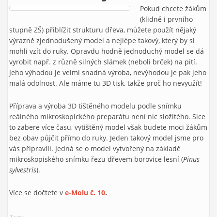
Pokud chcete žákům
(klidně i prvního
stupně ZŠ) přiblížit strukturu dřeva, můžete použít nějaký
výrazně zjednodušený model a nejlépe takový, který by si
mohli vzít do ruky. Opravdu hodně jednoduchý model se dá
vyrobit např. z různě silných slámek (neboli brček) na pití.
Jeho výhodou je velmi snadná výroba, nevýhodou je pak jeho
malá odolnost. Ale máme tu 3D tisk, takže proč ho nevyužít!
Příprava a výroba 3D tištěného modelu podle snímku
reálného mikroskopického preparátu není nic složitého. Sice
to zabere více času, vytištěný model však budete moci žákům
bez obav půjčit přímo do ruky. Jeden takový model jsme pro
vás připravili. Jedná se o model vytvořený na základě
mikroskopiského snímku řezu dřevem borovice lesní (
Pinus
sylvestris
).
Více se dočtete v
e-Molu č. 10
.