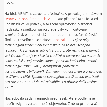
nový…
Na blok MŠMT navazovala přednáška s provokujícím názvem
„
Vane vítr, rozviňme plachty!
(link is external)
“. Tato přednáška sklidila od
účastníků velký potlesk, a to zcela oprávněně. S trochou
nadsázky a špetkou humoru zde byly konfrontovány
vznešené vize s realistickým pohledem na současné české
školství. Dovolím si zde citovat
abstrakt
(link is external)
: „
Prý se díky
technologiím rychle mění svět a škola na to není schopna
reagovat. Prý změna je setrvalý stav, a proto nemá cenu upínat
se k čemukoli, co je ve školství tradiční či konzervativní (rozuměj
„zkostnatělé“). Prý nastává konec „pruským kadetkám“, neboť
technologie jasně ukazují nesmyslnost pamětnému
učení (rozuměj „biflování“). Zamyšlení nad obsahem a pravdivostí
rozšířeného klišé. Splnila se vize digitalizace školního prostředí
pro rok 2020? Co až doteď způsobila? Co přinese další změna
RVP?
“
Následovala sada firemních přednášek, které podle mne
nepřinesly nic zásadního či objevného. Změnu přinesla až