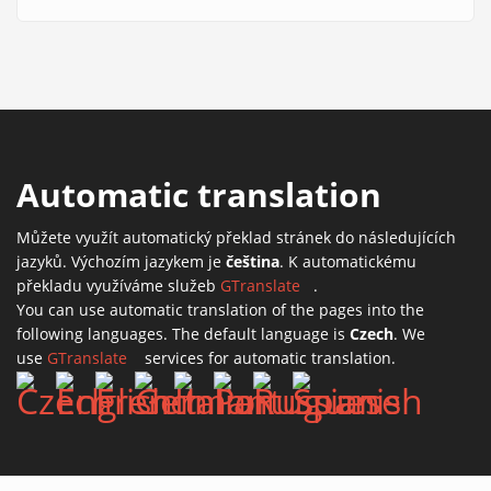
Automatic translation
Můžete využít automatický překlad stránek do následujících
jazyků. Výchozím jazykem je
čeština
. K automatickému
překladu využíváme služeb
GTranslate
(link is external)
.
You can use automatic translation of the pages into the
following languages. The default language is
Czech
. We
use
GTranslate
(link is external)
services for automatic translation.