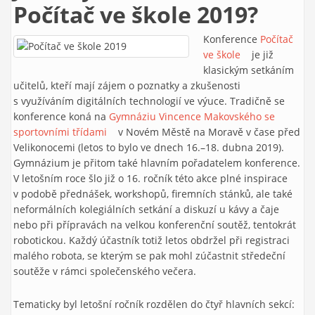
Počítač ve škole 2019?
Konference
Počítač
ve škole
(link is
je již
klasickým setkáním
external)
učitelů, kteří mají zájem o poznatky a zkušenosti
s využíváním digitálních technologií ve výuce. Tradičně se
konference koná na
Gymnáziu Vincence Makovského se
sportovními třídami
(link is external)
v Novém Městě na Moravě v čase před
Velikonocemi (letos to bylo ve dnech 16.–18. dubna 2019).
Gymnázium je přitom také hlavním pořadatelem konference.
V letošním roce šlo již o 16. ročník této akce plné inspirace
v podobě přednášek, workshopů, firemních stánků, ale také
neformálních kolegiálních setkání a diskuzí u kávy a čaje
nebo při přípravách na velkou konferenční soutěž, tentokrát
robotickou. Každý účastník totiž letos obdržel při registraci
malého robota, se kterým se pak mohl zúčastnit středeční
soutěže v rámci společenského večera.
Tematicky byl letošní ročník rozdělen do čtyř hlavních sekcí: