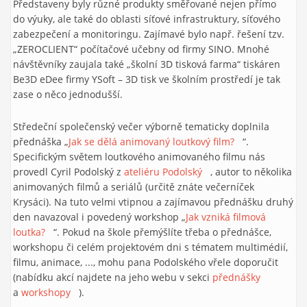
Představeny byly různé produkty směřované nejen přímo
do výuky, ale také do oblasti síťové infrastruktury, síťového
zabezpečení a monitoringu. Zajímavé bylo např. řešení tzv.
„ZEROCLIENT“ počítačové učebny od firmy SINO. Mnohé
návštěvníky zaujala také „školní 3D tisková farma“ tiskáren
Be3D eDee firmy YSoft – 3D tisk ve školním prostředí je tak
zase o něco jednodušší.
Středeční společenský večer výborně tematicky doplnila
přednáška „
Jak se dělá animovaný loutkový film?
(link is
“.
Specifickým světem loutkového animovaného filmu nás
external)
provedl Cyril Podolský z
ateliéru Podolský
(link is external)
, autor to několika
animovaných filmů a seriálů (určitě znáte večerníček
Krysáci). Na tuto velmi vtipnou a zajímavou přednášku druhý
den navazoval i povedený workshop „
Jak vzniká filmová
loutka?
(link is external)
“. Pokud na škole přemýšlíte třeba o přednášce,
workshopu či celém projektovém dni s tématem multimédií,
filmu, animace, ..., mohu pana Podolského vřele doporučit
(nabídku akcí najdete na jeho webu v sekci
přednášky
(link is
a
workshopy
(link is external)
).
external)