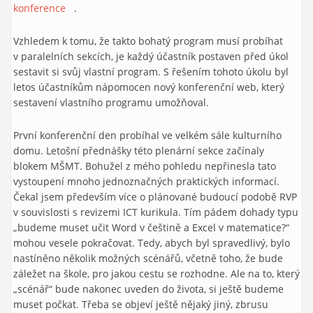
konference
(link is external)
.
Vzhledem k tomu, že takto bohatý program musí probíhat
v paralelních sekcích, je každý účastník postaven před úkol
sestavit si svůj vlastní program. S řešením tohoto úkolu byl
letos účastníkům nápomocen nový konferenční web, který
sestavení vlastního programu umožňoval.
První konferenční den probíhal ve velkém sále kulturního
domu. Letošní přednášky této plenární sekce začínaly
blokem MŠMT. Bohužel z mého pohledu nepřinesla tato
vystoupení mnoho jednoznačných praktických informací.
Čekal jsem především více o plánované budoucí podobě RVP
v souvislosti s revizemi ICT kurikula. Tím pádem dohady typu
„budeme muset učit Word v češtině a Excel v matematice?“
mohou vesele pokračovat. Tedy, abych byl spravedlivý, bylo
nastíněno několik možných scénářů, včetně toho, že bude
záležet na škole, pro jakou cestu se rozhodne. Ale na to, který
„scénář“ bude nakonec uveden do života, si ještě budeme
muset počkat. Třeba se objeví ještě nějaký jiný, zbrusu