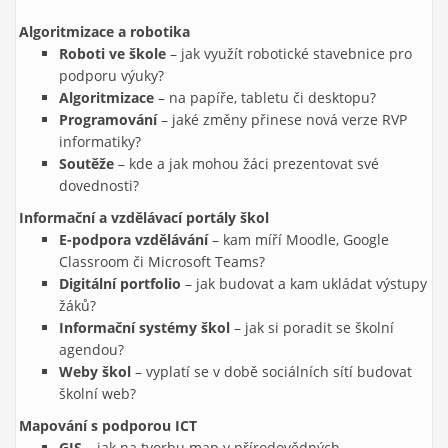
Algoritmizace a robotika
Roboti ve škole
– jak využít robotické stavebnice pro
podporu výuky?
Algoritmizace
– na papíře, tabletu či desktopu?
Programování
– jaké změny přinese nová verze RVP
informatiky?
Soutěže
– kde a jak mohou žáci prezentovat své
dovednosti?
Informační a vzdělávací portály škol
E-podpora vzdělávání
– kam míří Moodle, Google
Classroom či Microsoft Teams?
Digitální portfolio
– jak budovat a kam ukládat výstupy
žáků?
Informační systémy škol
– jak si poradit se školní
agendou?
Weby škol
– vyplatí se v době sociálních sítí budovat
školní web?
Mapování s podporou ICT
GIS
– jak na tvorbu map v přírodovědných