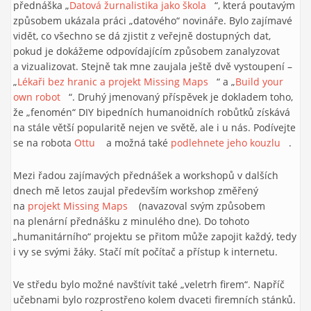
přednáška „
Datová žurnalistika jako škola
(link is external)
“, která poutavým
způsobem ukázala práci „datového“ novináře. Bylo zajímavé
vidět, co všechno se dá zjistit z veřejně dostupných dat,
pokud je dokážeme odpovídajícím způsobem zanalyzovat
a vizualizovat. Stejně tak mne zaujala ještě dvě vystoupení –
„
Lékaři bez hranic a projekt Missing Maps
(link is external)
“ a „
Build your
own robot
(link is external)
“. Druhý jmenovaný příspěvek je dokladem toho,
že „fenomén“ DIY bipedních humanoidních robůtků získává
na stále větší popularitě nejen ve světě, ale i u nás. Podívejte
se na robota
Ottu
(link is external)
a možná také
podlehnete jeho kouzlu
(link is
.
extern
Mezi řadou zajímavých přednášek a workshopů v dalších
dnech mě letos zaujal především workshop změřený
na
projekt Missing Maps
(link is external)
(navazoval svým způsobem
na plenární přednášku z minulého dne). Do tohoto
„humanitárního“ projektu se přitom může zapojit každý, tedy
i vy se svými žáky. Stačí mít počítač a přístup k internetu.
Ve středu bylo možné navštívit také „veletrh firem“. Napříč
učebnami bylo rozprostřeno kolem dvaceti firemních stánků.