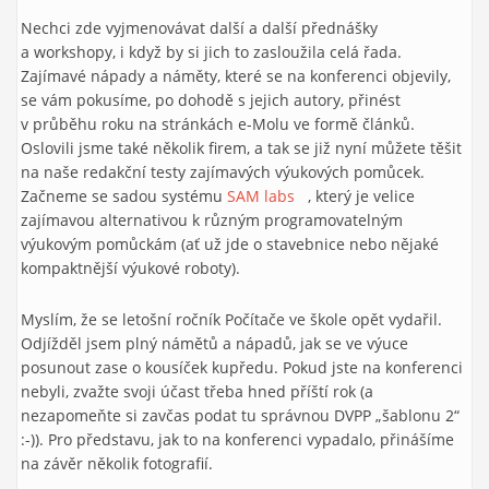
Nechci zde vyjmenovávat další a další přednášky
a workshopy, i když by si jich to zasloužila celá řada.
Zajímavé nápady a náměty, které se na konferenci objevily,
se vám pokusíme, po dohodě s jejich autory, přinést
v průběhu roku na stránkách e-Molu ve formě článků.
Oslovili jsme také několik firem, a tak se již nyní můžete těšit
na naše redakční testy zajímavých výukových pomůcek.
Začneme se sadou systému
SAM labs
(link is external)
, který je velice
zajímavou alternativou k různým programovatelným
výukovým pomůckám (ať už jde o stavebnice nebo nějaké
kompaktnější výukové roboty).
Myslím, že se letošní ročník Počítače ve škole opět vydařil.
Odjížděl jsem plný námětů a nápadů, jak se ve výuce
posunout zase o kousíček kupředu. Pokud jste na konferenci
nebyli, zvažte svoji účast třeba hned příští rok (a
nezapomeňte si zavčas podat tu správnou DVPP „šablonu 2“
:-)). Pro představu, jak to na konferenci vypadalo, přinášíme
na závěr několik fotografií.