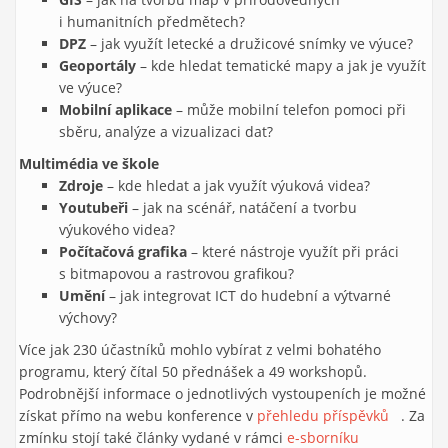
i humanitních předmětech?
DPZ
– jak využít letecké a družicové snímky ve výuce?
Geoportály
– kde hledat tematické mapy a jak je využít
ve výuce?
Mobilní aplikace
– může mobilní telefon pomoci při
sběru, analýze a vizualizaci dat?
Multimédia ve škole
Zdroje
– kde hledat a jak využít výuková videa?
Youtubeři
– jak na scénář, natáčení a tvorbu
výukového videa?
Počítačová grafika
– které nástroje využít při práci
s bitmapovou a rastrovou grafikou?
Umění
– jak integrovat ICT do hudební a výtvarné
výchovy?
Více jak 230 účastníků mohlo vybírat z velmi bohatého
programu, který čítal 50 přednášek a 49 workshopů.
Podrobnější informace o jednotlivých vystoupeních je možné
získat přímo na webu konference v
přehledu příspěvků
(link is
. Za
zmínku stojí také články vydané v rámci
e-sborníku
external)