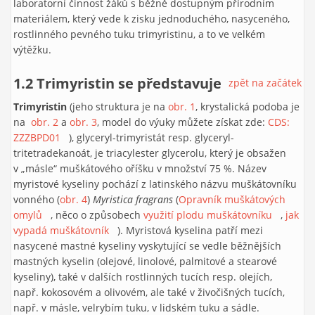
laboratorní činnost žáků s běžně dostupným přírodním
materiálem, který vede k zisku jednoduchého, nasyceného,
rostlinného pevného tuku trimyristinu, a to ve velkém
výtěžku.
1.2 Trimyristin se představuje
zpět na začátek
Trimyristin
(jeho struktura je na
obr. 1
, krystalická podoba je
na
obr. 2
a
obr. 3
, model do výuky můžete získat zde:
CDS:
ZZZBPD01
(link is external)
), glyceryl-trimyristát resp. glyceryl-
tritetradekanoát, je triacylester glycerolu, který je obsažen
v „másle“ muškátového oříšku v množství 75 %. Název
myristové kyseliny pochází z latinského názvu muškátovníku
vonného (
obr. 4
)
Myristica fragrans
(
Opravník muškátových
omylů
(link is external)
, něco o způsobech
využití plodu muškátovníku
(link is
,
jak
vypadá muškátovník
(link is external)
). Myristová kyselina patří mezi
external)
nasycené mastné kyseliny vyskytující se vedle běžnějších
mastných kyselin (olejové, linolové, palmitové a stearové
kyseliny), také v dalších rostlinných tucích resp. olejích,
např. kokosovém a olivovém, ale také v živočišných tucích,
např. v másle, velrybím tuku, v lidském tuku a sádle.