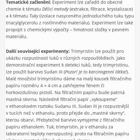
Tematické začlenění:
Experiment lze zařadit do obecné
chemie k tématu
Dělicí metody
(extrakce, filtrace, krystalizace)
a k tématu
Tuky
(izolace nasyceného jednoduchého tuku typu
triacylglycerolu z rostlinného materiálu). Experiment lze také
propojit s chemickými výpočty – hmotnost složky v pevném
materiálu.
Další související experimenty:
Trimyristin lze použít pro
ukázku rozpustnosti tuků v různých rozpouštědlech. Jako
demonstrační experiment k detekci tuků, tedy trimyristinu,
lze použít barvivo Sudan III (
Pozor! Je to karcinogenní látka!
).
Malé množství trimyristinu dáme na malý kousek filtračního
papíru rozměru 4 × 4 cm a zahřejeme fénem či
horkovzdušnou pistolí. Na filtračním papíru bude patrná
mastná skvrna. Následně filtrační papír „vykoupeme“
v ethanolovém roztoku Sudanu III. Sudan III je rozpustnější
v tucích než v ethanolu, proto přejde do „mastné skvrny“,
kterou obarví. Přebytečné barvivo vymyjeme z filtračního
papíru ethanolem. Tuk, trimyristin, je v ethanolu za
laboratorní teploty nerozpustný, proto na filtračním papíru