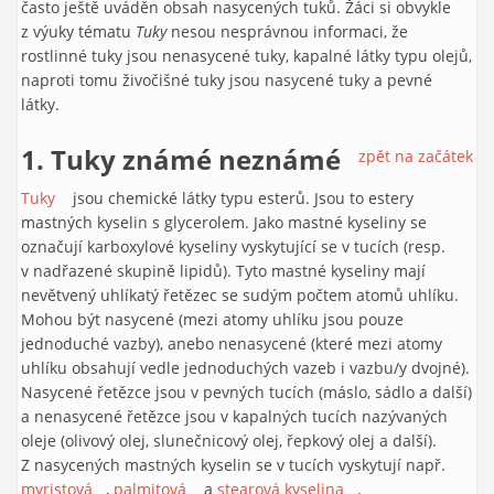
často ještě uváděn obsah nasycených tuků. Žáci si obvykle
z výuky tématu
Tuky
nesou nesprávnou informaci, že
rostlinné tuky jsou nenasycené tuky, kapalné látky typu olejů,
naproti tomu živočišné tuky jsou nasycené tuky a pevné
látky.
1. Tuky známé neznámé
zpět na začátek
Tuky
(link is external)
jsou chemické látky typu esterů. Jsou to estery
mastných kyselin s glycerolem. Jako mastné kyseliny se
označují karboxylové kyseliny vyskytující se v tucích (resp.
v nadřazené skupině lipidů). Tyto mastné kyseliny mají
nevětvený uhlíkatý řetězec se sudým počtem atomů uhlíku.
Mohou být nasycené (mezi atomy uhlíku jsou pouze
jednoduché vazby), anebo nenasycené (které mezi atomy
uhlíku obsahují vedle jednoduchých vazeb i vazbu/y dvojné).
Nasycené řetězce jsou v pevných tucích (máslo, sádlo a další)
a nenasycené řetězce jsou v kapalných tucích nazývaných
oleje (olivový olej, slunečnicový olej, řepkový olej a další).
Z nasycených mastných kyselin se v tucích vyskytují např.
myristová
(link is external)
,
palmitová
(link is external)
a
stearová kyselina
(link is external)
.