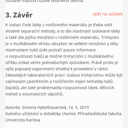
zůstane mastná růžově obarvená skvrna.
3. Závěr
zpět na začátek
K izolaci čisté látky z rostlinného materiálu je třeba volit
vhodné separační metody, a to dle vlastností izolované látky
a také dle jejího množství v rostlinném materiálu. Trimystin
je v muškátovém ořísku obsažen ve velkém množství a díky
vlastnostem tuků (zde postačí pouze informace
o rozpustnosti tuků) je možné trimyristin z muškátového
oříšku získat velmi jednoduchým způsobem. Právě proto je
výše popsaný experiment vhodný k provedení v rámci
žákovských laboratorních prací. Izolace trimyristinu může být
zajímavým zpestřením a rozšířením nejen tematiky tuků
(lipidů), ale také problematiky rozpustnosti látek, dělicích
metod a souvisejících výpočtů.
Autorka:
Simona Hybelbauerová, 14. 5. 2019
Katedra učitelství a didaktiky chemie, Přírodovědecká fakulta,
Univerzita Karlova