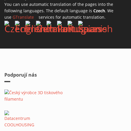
You can use automatic translation of the pages into the
following languages. The default language is
Czech
. We
use
GTranslate
(link is external)
services for automatic translation.
Podporují nás