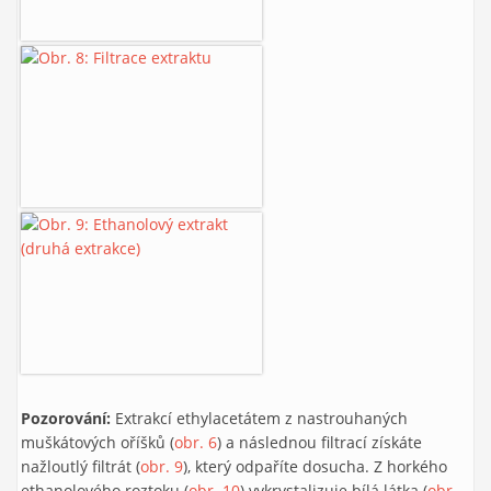
Pozorování:
Extrakcí ethylacetátem z nastrouhaných
muškátových oříšků (
obr. 6
) a následnou filtrací získáte
nažloutlý filtrát (
obr. 9
), který odpaříte dosucha. Z horkého
ethanolového roztoku (
obr. 10
) vykrystalizuje bílá látka (
obr.