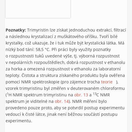
Poznatky:
Trimyristin lze získat jednoduchou extrakcí, filtrací
a následnou krystalizací z muškátového oříšku. Tvoří bílé
krystalky, což ukazuje, že i tuk může být krystalická látka. Má
nízký bod tání: 58,5 °C. Při práci byly využity poznatky
o rozpustnosti tuků uvedené výše, tj. výborná rozpustnost
v nepolárních rozpouštědlech, dobrá rozpustnost v ethanolu
za horka a omezená rozpustnost v ethanolu za laboratorní
teploty. Čistota a struktura získaného produktu byla ověřena
pomocí NMR spektroskopie (pro zájemce trocha
teorie
(link is
),
vzorek trimyristinu byl změřen v deuterovaném chloroformu
external)
1
13
(
H NMR spektrum trimyristinu na
obr. 13
a
C NMR
spektrum je viditelné na
obr. 14
). NMR měření bylo
provedeno pouze proto, aby se potvrdil postup experimentu
vedoucí k čisté látce, jinak není běžnou součástí postupu
experimentu.