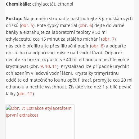
Chemikálie:
ethylacetát, ethanol
Postup:
Na jemném struhadle nastrouhejte 5 g muškátových
oříšků (
obr. 5
). Poté sypký materiál (
obr. 6
) dejte do varné
baňky a extrahujte za laboratorní teploty v 50 ml
ethylacetátu cca 15 minut za stálého míchání (
obr. 7
),
následně přefiltrujte přes filtrační papír (
obr. 8
) a odpařte
do sucha na odpařovací misce nad vodní lázní. Odparek
nechte za horka rozpustit ve 40 ml ethanolu a nechte volně
krystalovat (obr.
9
,
10
,
11
). Krystalizaci lze případně urychlit
ochlazením v ledové vodní lázni. Krystalky trimyristinu
oddělte od matečného louhu opět filtrací, promyjte cca 20 ml
ethanolu a nechte vyschnout. Získáte více než 1 g bílé pevné
látky (
obr. 12
).