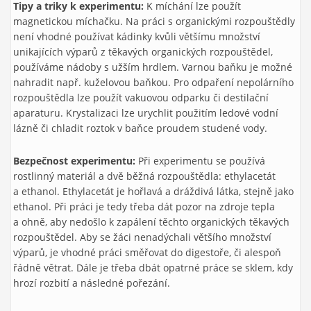
Tipy a triky k experimentu:
K míchání lze použít
magnetickou míchačku. Na práci s organickými rozpouštědly
není vhodné používat kádinky kvůli většímu množství
unikajících výparů z těkavých organických rozpouštědel,
používáme nádoby s užším hrdlem. Varnou baňku je možné
nahradit např. kuželovou baňkou. Pro odpaření nepolárního
rozpouštědla lze použít vakuovou odparku či destilační
aparaturu. Krystalizaci lze urychlit použitím ledové vodní
lázně či chladit roztok v baňce proudem studené vody.
Bezpečnost experimentu:
Při experimentu se používá
rostlinný materiál a dvě běžná rozpouštědla: ethylacetát
a ethanol. Ethylacetát je hořlavá a dráždivá látka, stejně jako
ethanol. Při práci je tedy třeba dát pozor na zdroje tepla
a ohně, aby nedošlo k zapálení těchto organických těkavých
rozpouštědel. Aby se žáci nenadýchali většího množství
výparů, je vhodné práci směřovat do digestoře, či alespoň
řádně větrat. Dále je třeba dbát opatrné práce se sklem, kdy
hrozí rozbití a následné pořezání.