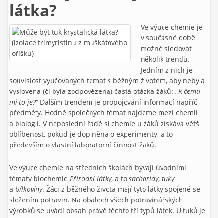
látka?
Ve výuce chemie je
v současné době
možné sledovat
několik trendů.
Jedním z nich je
souvislost vyučovaných témat s běžným životem, aby nebyla
vyslovena (či byla zodpovězena) častá otázka žáků: „
K čemu
mi to je?“
Dalším trendem je propojování informací napříč
předměty. Hodně společných témat najdeme mezi chemií
a biologií. V neposlední řadě si chemie u žáků získává větší
oblíbenost, pokud je doplněna o experimenty, a to
především o vlastní laboratorní činnost žáků.
Ve výuce chemie na středních školách bývají úvodními
tématy biochemie
Přírodní látky
, a to
sacharidy
,
tuky
a b
ílkoviny
. Žáci z běžného života mají tyto látky spojené se
složením potravin. Na obalech všech potravinářských
výrobků se uvádí obsah právě těchto tří typů látek. U tuků je