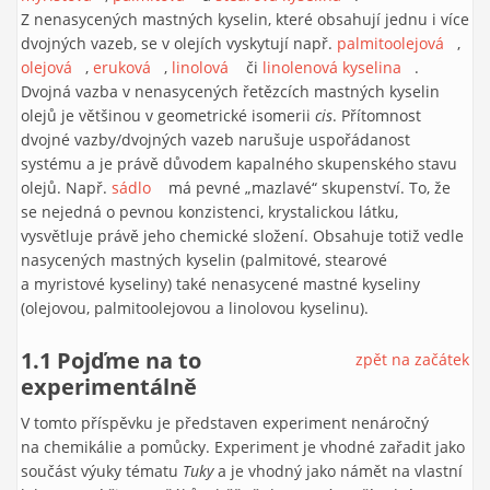
Z nenasycených mastných kyselin, které obsahují jednu i více
dvojných vazeb, se v olejích vyskytují např.
palmitoolejová
(link i
,
olejová
(link is external)
,
eruková
(link is external)
,
linolová
(link is external)
či
linolenová kyselina
(link is
.
extern
Dvojná vazba v nenasycených řetězcích mastných kyselin
external)
olejů je většinou v geometrické isomerii
cis
. Přítomnost
dvojné vazby/dvojných vazeb narušuje uspořádanost
systému a je právě důvodem kapalného skupenského stavu
olejů. Např.
sádlo
(link is external)
má pevné „mazlavé“ skupenství. To, že
se nejedná o pevnou konzistenci, krystalickou látku,
vysvětluje právě jeho chemické složení. Obsahuje totiž vedle
nasycených mastných kyselin (palmitové, stearové
a myristové kyseliny) také nenasycené mastné kyseliny
(olejovou, palmitoolejovou a linolovou kyselinu).
1.1 Pojďme na to
zpět na začátek
experimentálně
V tomto příspěvku je představen experiment nenáročný
na chemikálie a pomůcky. Experiment je vhodné zařadit jako
součást výuky tématu
Tuky
a je vhodný jako námět na vlastní