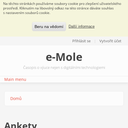
Na těchto stránkách používáme soubory cookie pro zlepšení uživatelského
prostředí. Kliknutím na libovolný odkaz na této stránce dáváte souhlas
s nastavením souborů cookie.
Beru na vědomí
Další informace
Přejít k hlavnímu obsahu
Přihlásit se
Vytvořit účet
e-Mole
Časopis o výuce nejen s digitálními technologiemi
Main menu
Domů
Jste zde
Ankety