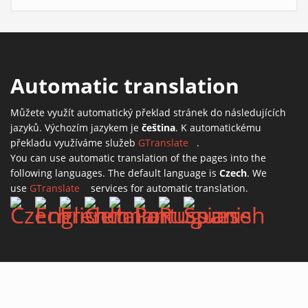
Automatic translation
Můžete využít automatický překlad stránek do následujících
jazyků. Výchozím jazykem je
čeština
. K automatickému
překladu využíváme služeb
GTranslate
(link is external)
.
You can use automatic translation of the pages into the
following languages. The default language is
Czech
. We
use
GTranslate
(link is external)
services for automatic translation.