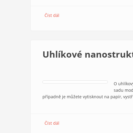
Číst dál
Káča
Uhlíkové nanostruk
O uhlíkov
sadu mode
případně je můžete vytisknout na papír, vystři
Číst dál
Uhlíkové nanostruktury