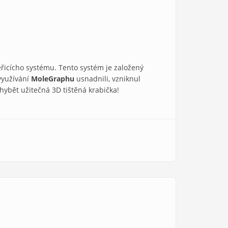
ěřicícho systému. Tento systém je založený
využívání
MoleGraphu
usnadnili, vzniknul
ybět užitečná 3D tištěná krabička!