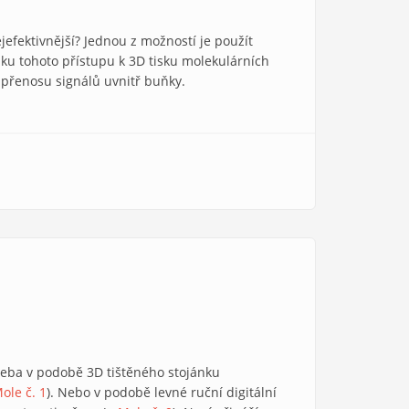
nejefektivnější? Jednou z možností je použít
zku tohoto přístupu k 3D tisku molekulárních
ři přenosu signálů uvnitř buňky.
 třeba v podobě 3D tištěného stojánku
ole č. 1
). Nebo v podobě levné ruční digitální