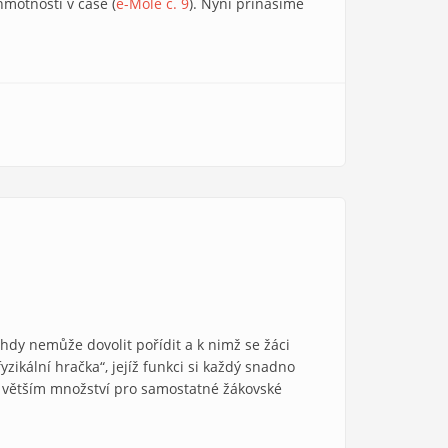
motnosti v čase (
e-Mole č. 9
). Nyní přinášíme
ohdy nemůže dovolit pořídit a k nimž se žáci
zikální hračka“, jejíž funkci si každý snadno
e větším množství pro samostatné žákovské