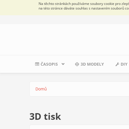
Na těchto stránkách používáme soubory cookie pro zlepše
na této stránce dáváte souhlas s nastavením souborů co
Přejít k hlavnímu obsahu
ČASOPIS
3D MODELY
DIY
Domů
Jste zde
3D tisk