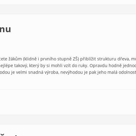
anu
ete žákům (klidně i prvního stupně ZŠ) přiblížit strukturu dřeva,
ejlépe takový, který by si mohli vzít do ruky. Opravdu hodně jedno
ýhodou je velmi snadná výroba, nevýhodou je pak jeho malá odolnost