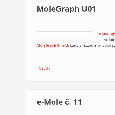
MoleGraph U01
MoleGra
na Ardui
MoleGraph Shield
, který umožňuje připojova
Číst dál
MoleGraph U01
e-Mole č. 11