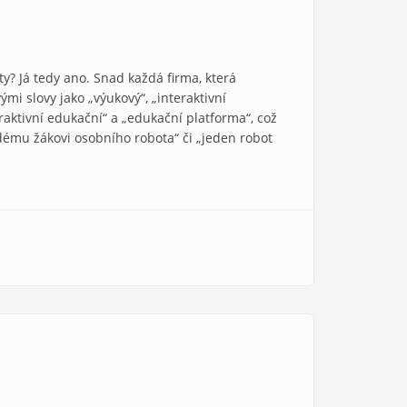
ty? Já tedy ano. Snad každá firma, která
i slovy jako „výukový“, „interaktivní
aktivní edukační“ a „edukační platforma“, což
ždému žákovi osobního robota“ či „jeden robot