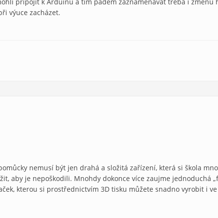
 mohli připojit k Arduinu a tím pádem zaznamenávat třeba i změnu h
 při výuce zacházet.
 pomůcky nemusí být jen drahá a složitá zařízení, která si škola mn
lížit, aby je nepoškodili. Mnohdy dokonce více zaujme jednoduchá „fy
ček, kterou si prostřednictvím 3D tisku můžete snadno vyrobit i v