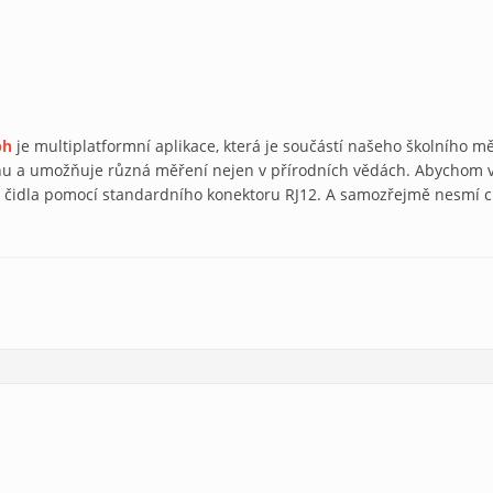
ph
je multiplatformní aplikace, která je součástí našeho školního m
nu a umožňuje různá měření nejen v přírodních vědách. Abychom 
t čidla pomocí standardního konektoru RJ12. A samozřejmě nesmí ch