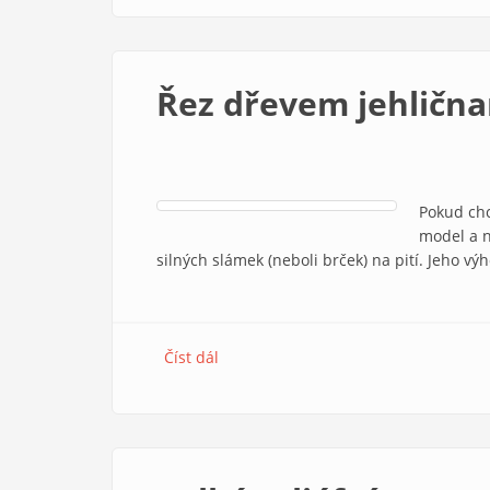
Řez dřevem jehličn
Pokud chc
model a n
silných slámek (neboli brček) na pití. Jeho v
Číst dál
Řez dřevem jehličnanu