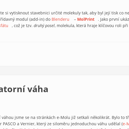
te si vytisknout stavebnici určité molekuly tak, aby byl její tisk co 
řídavný modul (add-in) do
Blenderu
(link is external)
–
MolPrint
(link is external)
. Jako první uká
sfátu
(link is external)
, což je tzv.
druhý posel
, molekula, která hraje klíčovou roli p
ruhým poslem
atorní váha
ní váhou jsme se na stránkách e-Molu již setkali několikrát. Bylo to
r PASCO a Vernier, který ze siloměru jednoduchou váhu udělal (
e-M