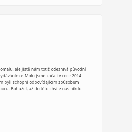
Pomalu, ale jistě nám totiž odeznívá původní
 vydáváním e-Molu jsme začali v roce 2014
chom byli schopni odpovídajícím způsobem
dporu. Bohužel, až do této chvíle nás nikdo