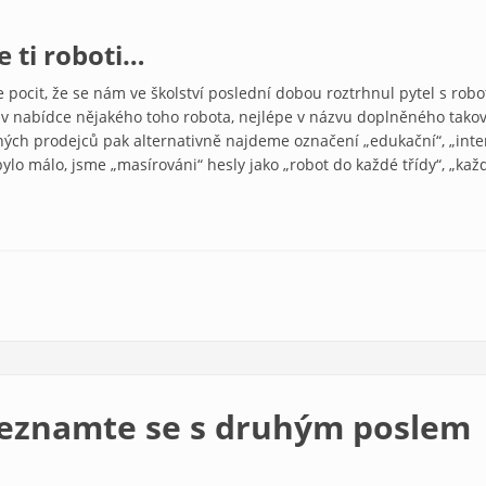
e ti roboti…
 pocit, že se nám ve školství poslední dobou roztrhnul pytel s robo
nabídce nějakého toho robota, nejlépe v názvu doplněného takovým
iných prodejců pak alternativně najdeme označení „edukační“, „inter
bylo málo, jsme „masírováni“ hesly jako „robot do každé třídy“, „ka
– seznamte se s druhým poslem