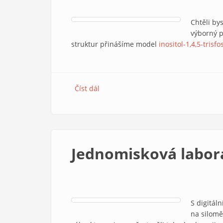
Chtěli bys
výborný p
struktur přinášíme model
inositol-1,4,5-trisfo
Číst dál
Inositoltrisfosfát – seznamte se s d
Jednomisková labor
S digitál
na silomě