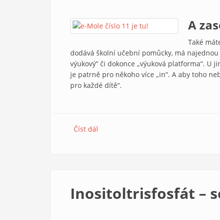
A zas
Také máte
dodává školní učební pomůcky, má najednou v 
výukový“ či dokonce „výuková platforma“. U j
je patrně pro někoho více „in“. A aby toho ne
pro každé dítě“.
Číst dál
e-Mole č. 11
Inositoltrisfosfát 