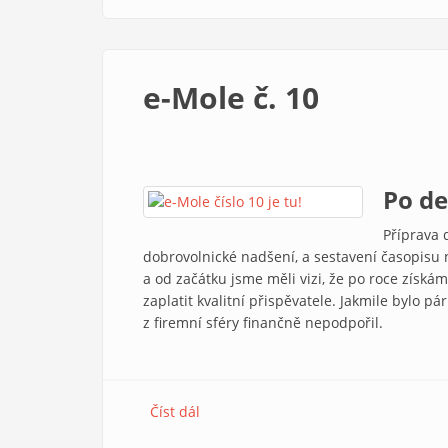
e-Mole č. 10
Po de
Příprava 
dobrovolnické nadšení, a sestavení časopisu 
a od začátku jsme měli vizi, že po roce získ
zaplatit kvalitní přispěvatele. Jakmile bylo pá
z firemní sféry finančně nepodpořil.
Číst dál
e-Mole č. 10