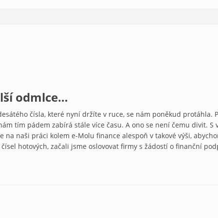
lší odmlce…
desátého čísla, které nyní držíte v ruce, se nám poněkud protáhla. 
nám tím pádem zabírá stále více času. A ono se není čemu divit. S
áme na naši práci kolem e-Molu finance alespoň v takové výši, aby
r čísel hotových, začali jsme oslovovat firmy s žádostí o finanční po