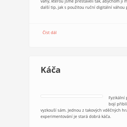
váhy, kterou jsme přestavěli tak, abychom ji
další tip, jak s použitou ruční digitální váhou
Číst dál
Jednomisková laboratorní váha
Káča
Fyzikální
bojí přib
vyzkouší sám. Jednou z takových vděčných hra
experimentování je stará dobrá káča.