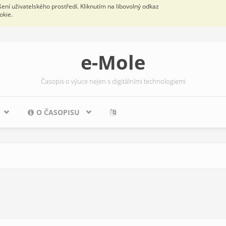
ní uživatelského prostředí. Kliknutím na libovolný odkaz
okie.
e-Mole
Časopis o výuce nejen s digitálními technologiemi
O ČASOPISU