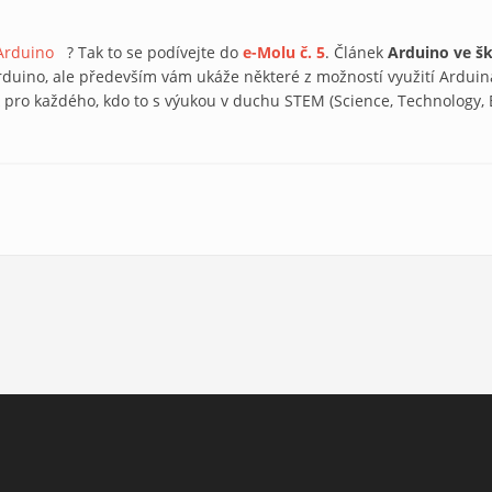
Arduino
(link is external)
? Tak to se podívejte do
e-Molu č. 5
. Článek
Arduino ve šk
Arduino, ale především vám ukáže některé z možností využití Arduina
pro každého, kdo to s výukou v duchu STEM (Science, Technology,
ada