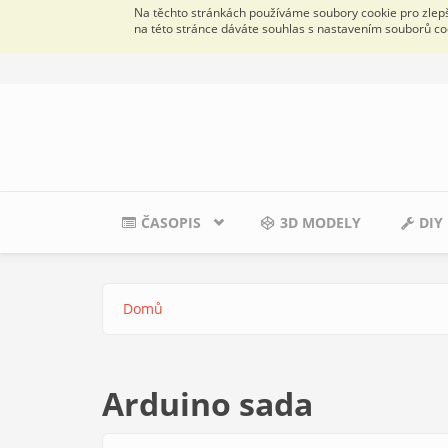
Na těchto stránkách používáme soubory cookie pro zlepše
na této stránce dáváte souhlas s nastavením souborů co
Přejít k hlavnímu obsahu
ČASOPIS
3D MODELY
DIY
Domů
Jste zde
Arduino sada