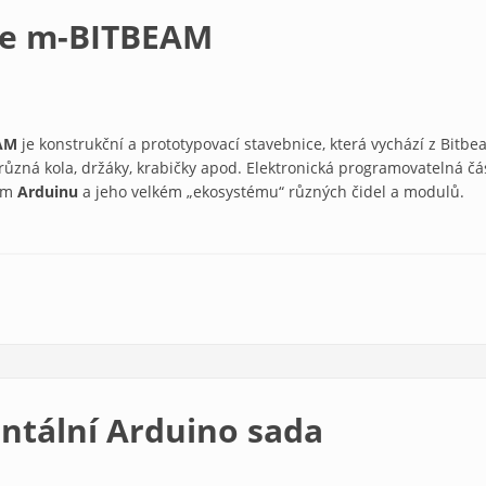
ce m-BITBEAM
AM
je konstrukční a prototypovací stavebnice, která vychází z Bitbe
 různá kola, držáky, krabičky apod. Elektronická programovatelná č
ém
Arduinu
a jeho velkém „ekosystému“ různých čidel a modulů.
ntální Arduino sada