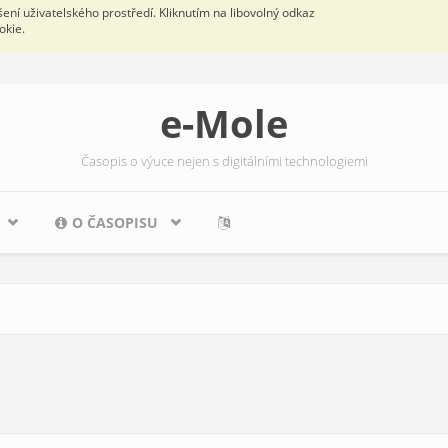
ní uživatelského prostředí. Kliknutím na libovolný odkaz
okie.
e-Mole
Časopis o výuce nejen s digitálními technologiemi
O ČASOPISU