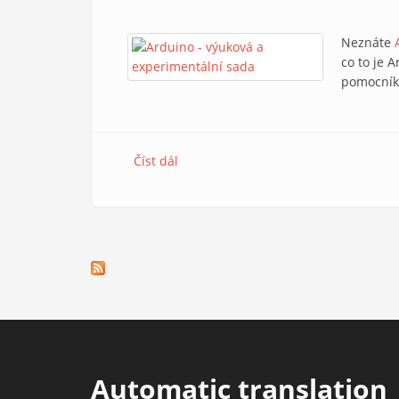
Neznáte
co to je 
pomocník 
Číst dál
Výuková a experimentální Arduino s
Automatic translation