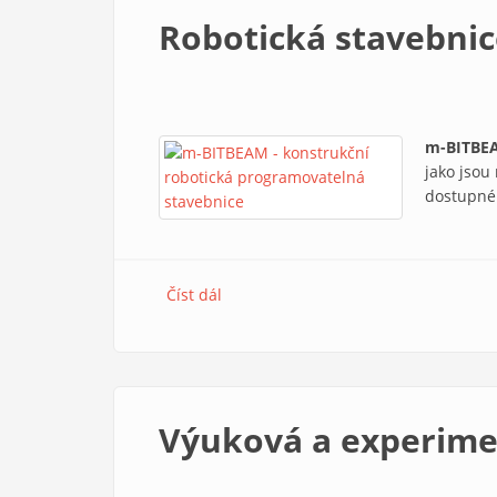
Robotická stavebni
m-BITBE
jako jsou
dostupn
Číst dál
Robotická stavebnice m-BITBEAM
Výuková a experime