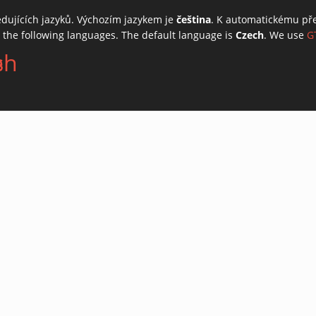
edujících jazyků. Výchozím jazykem je
čeština
. K automatickému př
o the following languages. The default language is
Czech
. We use
G