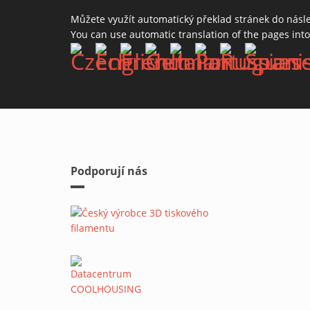
Můžete využít automatický překlad stránek do násl
You can use automatic translation of the pages int
Podporují nás