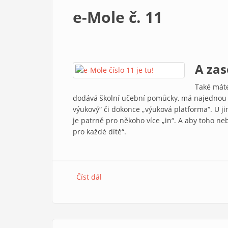
e-Mole č. 11
A zas
Také máte
dodává školní učební pomůcky, má najednou v 
výukový“ či dokonce „výuková platforma“. U j
je patrně pro někoho více „in“. A aby toho ne
pro každé dítě“.
Číst dál
e-Mole č. 11