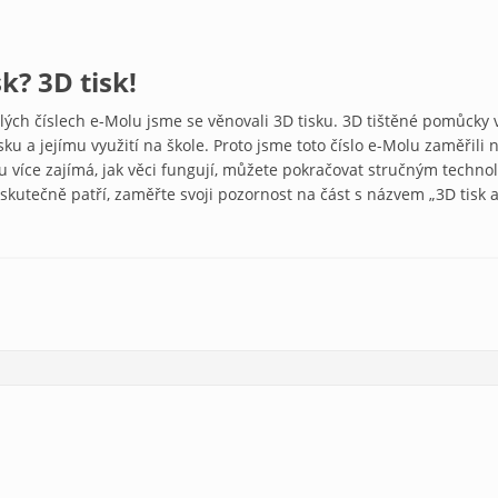
sk? 3D tisk!
ulých číslech e-Molu jsme se věnovali 3D tisku. 3D tištěné pomůcky 
sku a jejímu využití na škole. Proto jsme toto číslo e-Molu zaměřili
ochu více zajímá, jak věci fungují, můžete pokračovat stručným tec
 skutečně patří, zaměřte svoji pozornost na část s názvem „3D tisk