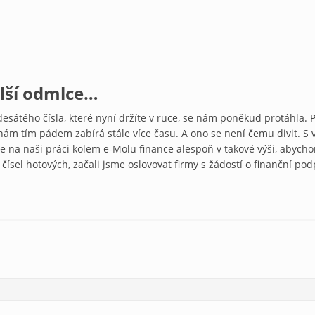
lší odmlce…
desátého čísla, které nyní držíte v ruce, se nám poněkud protáhla. 
nám tím pádem zabírá stále více času. A ono se není čemu divit. S
áme na naši práci kolem e-Molu finance alespoň v takové výši, aby
r čísel hotových, začali jsme oslovovat firmy s žádostí o finanční po