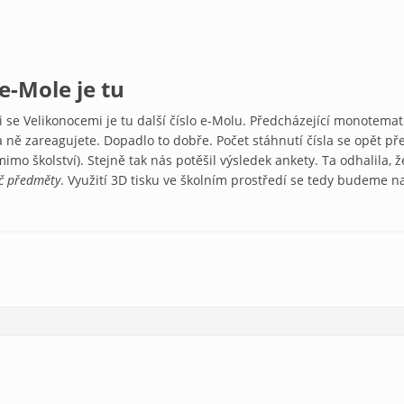
 e-Mole je tu
mi se Velikonocemi je tu další číslo e-Molu. Předcházející monotemat
a ně zareagujete. Dopadlo to dobře. Počet stáhnutí čísla se opět př
mimo školství). Stejně tak nás potěšil výsledek ankety. Ta odhalila, 
íč předměty
. Využití 3D tisku ve školním prostředí se tedy budeme n