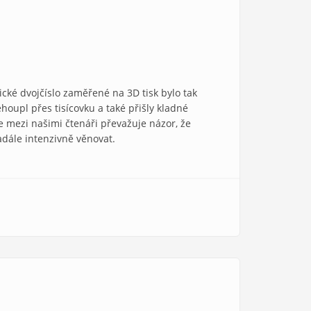
ické dvojčíslo zaměřené na 3D tisk bylo tak
ehoupl přes tisícovku a také přišly kladné
že mezi našimi čtenáři převažuje názor, že
adále intenzivně věnovat.