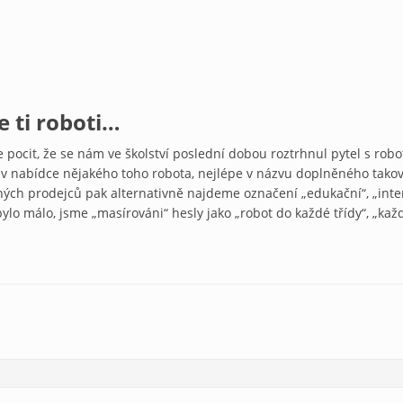
e ti roboti…
 pocit, že se nám ve školství poslední dobou roztrhnul pytel s robo
nabídce nějakého toho robota, nejlépe v názvu doplněného takovým
iných prodejců pak alternativně najdeme označení „edukační“, „inter
bylo málo, jsme „masírováni“ hesly jako „robot do každé třídy“, „ka