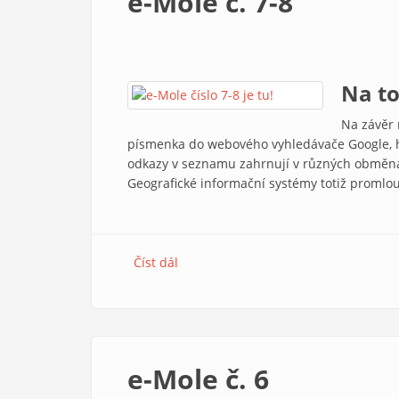
e-Mole č. 7-8
Na to
Na závěr 
písmenka do webového vyhledávače Google, hn
odkazy v seznamu zahrnují v různých obměnách
Geografické informační systémy totiž promlou
Číst dál
e-Mole č. 7-8
e-Mole č. 6