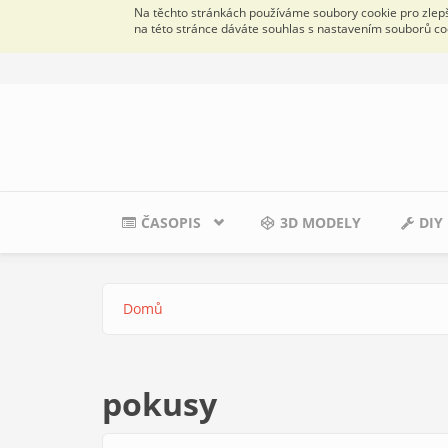
Na těchto stránkách používáme soubory cookie pro zlepše
na této stránce dáváte souhlas s nastavením souborů co
Přejít k hlavnímu obsahu
ČASOPIS
3D MODELY
DIY
Domů
Jste zde
pokusy