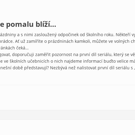
se pomalu blíží…
rázdniny a s nimi zasloužený odpočinek od školního roku. Někteří vyr
rádce. Ať už zamíříte o prázdninách kamkoli, můžete ve volných ch
tránkách čeká…
vat, doporučuji zaměřit pozornost na první díl seriálu, který se 
 ale ve školních učebnicích o nich najdeme informací buďto velice m
dnešní době představují? Nezbývá než nalistovat první díl seriálu