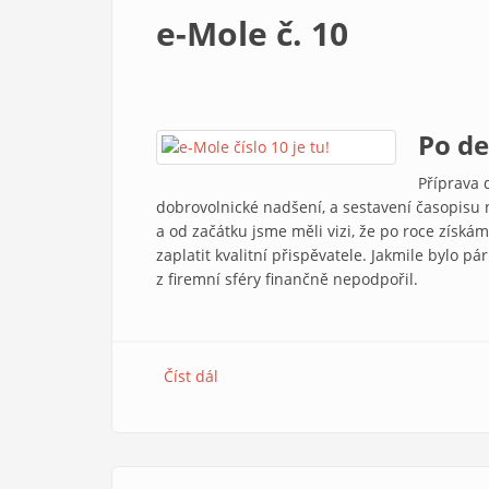
e-Mole č. 10
Po de
Příprava 
dobrovolnické nadšení, a sestavení časopisu 
a od začátku jsme měli vizi, že po roce získ
zaplatit kvalitní přispěvatele. Jakmile bylo pá
z firemní sféry finančně nepodpořil.
Číst dál
e-Mole č. 10