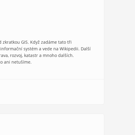
 zkratkou GIS. Když zadáme tato tři
nformační systém a vede na Wikipedii. Další
va, rozvoj, katastr a mnoho dalších.
to ani netušíme.