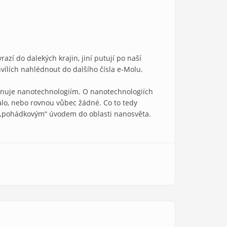
azí do dalekých krajin, jiní putují po naší
vílích nahlédnout do dalšího čísla e-Molu.
věnuje nanotechnologiím. O nanotechnologiích
álo, nebo rovnou vůbec žádné. Co to tedy
 s „pohádkovým“ úvodem do oblasti nanosvěta.