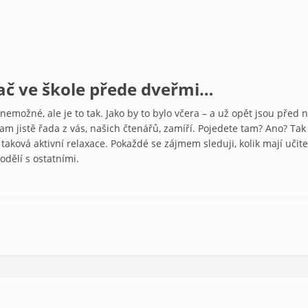
ač ve škole přede dveřmi…
 nemožné, ale je to tak. Jako by to bylo včera – a už opět jsou pře
 jistě řada z vás, našich čtenářů, zamíří. Pojedete tam? Ano? Tak 
 taková aktivní relaxace. Pokaždé se zájmem sleduji, kolik mají uči
odělí s ostatními.