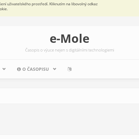
ní uživatelského prostředí. Kliknutím na libovolný odkaz
okie.
e-Mole
Časopis o výuce nejen s digitálními technologiemi
O ČASOPISU