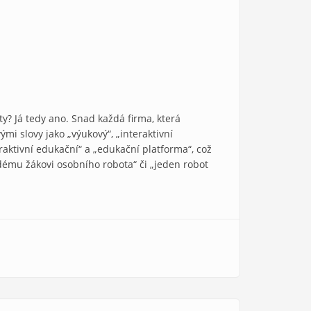
ty? Já tedy ano. Snad každá firma, která
i slovy jako „výukový“, „interaktivní
aktivní edukační“ a „edukační platforma“, což
ždému žákovi osobního robota“ či „jeden robot