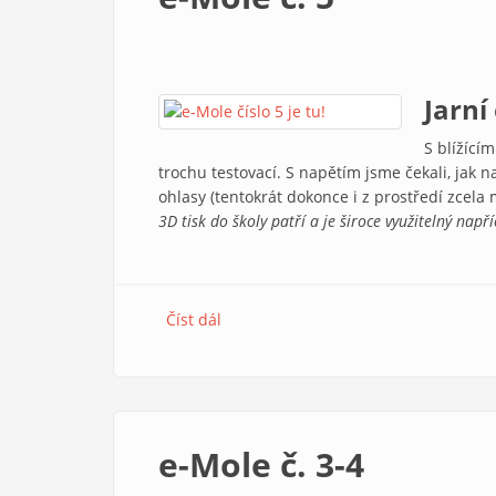
Jarní
S blížící
trochu testovací. S napětím jsme čekali, jak n
ohlasy (tentokrát dokonce i z prostředí zcela 
3D tisk do školy patří a je široce využitelný např
Číst dál
e-Mole č. 5
e-Mole č. 3-4