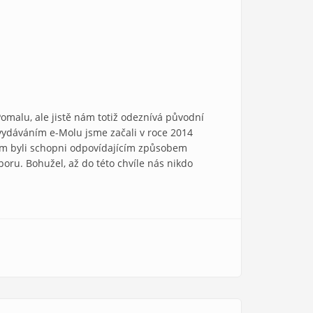
Pomalu, ale jistě nám totiž odeznívá původní
 vydáváním e-Molu jsme začali v roce 2014
chom byli schopni odpovídajícím způsobem
dporu. Bohužel, až do této chvíle nás nikdo