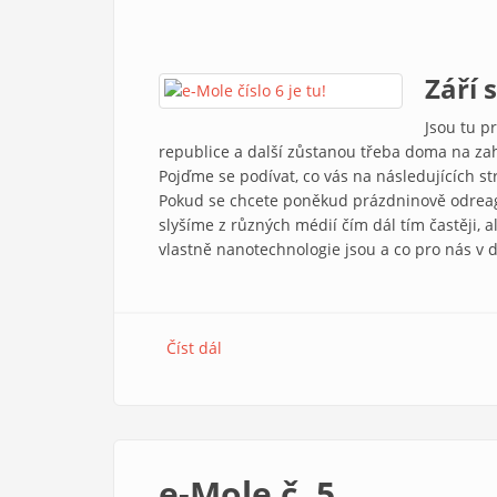
Září 
Jsou tu p
republice a další zůstanou třeba doma na zah
Pojďme se podívat, co vás na následujících s
Pokud se chcete poněkud prázdninově odreago
slyšíme z různých médií čím dál tím častěji,
vlastně nanotechnologie jsou a co pro nás v 
Číst dál
e-Mole č. 6
e-Mole č. 5