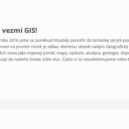
 vezmi GIS!
roku 2016 jsme se poněkud hlouběji ponořili do tematiky skryté pod
ed na prvním místě je odkaz, kterému vévodí nadpis Geografický i
 slova jako mapový portál, mapy, výzkum, analýza, geologie, dopra
vají do našeho života stále více. Často si to neuvědomujeme nebo 