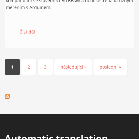
kompatibilní se stavebnicí BITBEAM a hodí se třeba k různým
měřením s Arduinem.
Číst dál
Krabička na Arduino (MoleBox)
Stránky
1
2
3
následující ›
poslední »
Automatic translation