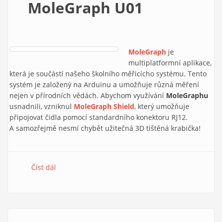
MoleGraph U01
MoleGraph
je
multiplatformní aplikace,
která je součástí našeho školního měřicícho systému. Tento
systém je založený na Arduinu a umožňuje různá měření
nejen v přírodních vědách. Abychom využívání
MoleGraphu
usnadnili, vzniknul
MoleGraph Shield
, který umožňuje
připojovat čidla pomocí standardního konektoru RJ12.
A samozřejmě nesmí chybět užitečná 3D tištěná krabička!
Číst dál
MoleGraph U01