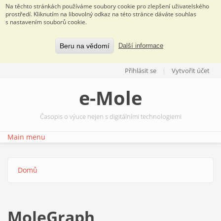
Na těchto stránkách používáme soubory cookie pro zlepšení uživatelského
prostředí. Kliknutím na libovolný odkaz na této stránce dáváte souhlas
s nastavením souborů cookie.
Beru na vědomí
Další informace
Přejít k hlavnímu obsahu
Přihlásit se
Vytvořit účet
e-Mole
Časopis o výuce nejen s digitálními technologiemi
Main menu
Domů
Jste zde
MoleGraph