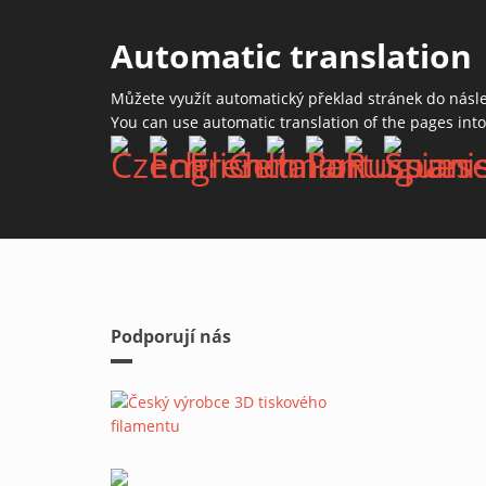
Automatic translation
Můžete využít automatický překlad stránek do násl
You can use automatic translation of the pages int
Podporují nás