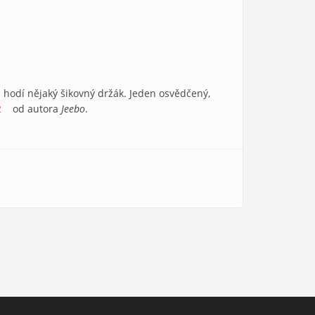
m hodí nějaký šikovný držák. Jeden osvědčený,
2
(link is external)
od autora
Jeebo
.