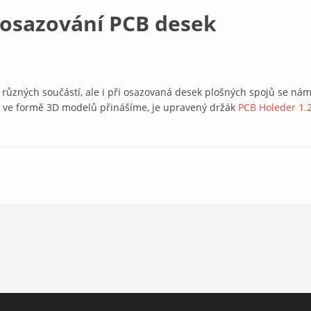
 osazování PCB desek
í různých součástí, ale i při osazovaná desek plošných spojů se ná
 ve formě 3D modelů přinášíme, je upravený držák
PCB Holeder 1.
esek