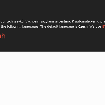
edujících jazyků. Výchozím jazykem je
čeština
. K automatickému př
o the following languages. The default language is
Czech
. We use
G