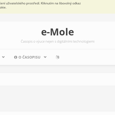
ní uživatelského prostředí. Kliknutím na libovolný odkaz
okie.
e-Mole
Časopis o výuce nejen s digitálními technologiemi
O ČASOPISU