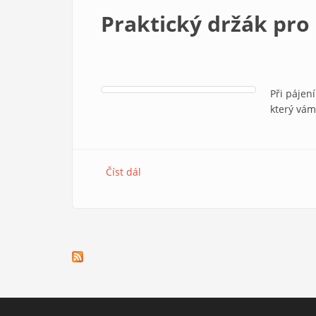
Praktický držák pro
Při pájen
který vám
Číst dál
Praktický držák pro osazování PCB d