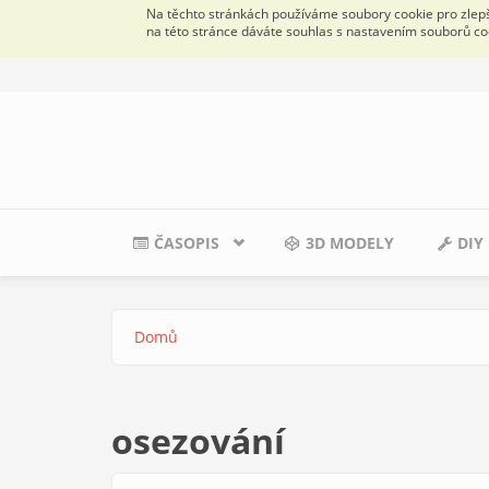
Na těchto stránkách používáme soubory cookie pro zlepše
na této stránce dáváte souhlas s nastavením souborů co
Přejít k hlavnímu obsahu
ČASOPIS
3D MODELY
DIY
Domů
Jste zde
osezování