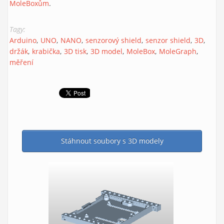
MoleBoxům
.
Tagy:
Arduino
UNO
NANO
senzorový shield
senzor shield
3D
držák
krabička
3D tisk
3D model
MoleBox
MoleGraph
měření
Stáhnout soubory s 3D modely