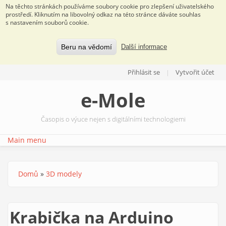
Na těchto stránkách používáme soubory cookie pro zlepšení uživatelského
prostředí. Kliknutím na libovolný odkaz na této stránce dáváte souhlas
s nastavením souborů cookie.
Beru na vědomí
Další informace
Přejít k hlavnímu obsahu
Přihlásit se
Vytvořit účet
e-Mole
Časopis o výuce nejen s digitálními technologiemi
Main menu
Domů
»
3D modely
Jste zde
Krabička na Arduino