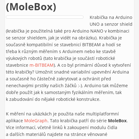
(MoleBox)
Krabička na Arduino
UNO a senzor shield
(krabička je použitelná také pro Arduino NANO v kombinaci
se senzor shieldem, jak je vidět na obrázku). Krabička je
současně kompatibilní se stavebnicí BITBEAM a hodí se
třeba k různým měřením s Arduinem nebo ke stavbě
výukových robotů (tato krabička je součástí robotické
stavebnice
m-BITBEAM
). A co byl primární důvod k vytvoření
této krabičky? Umožnit snadné variabilní upevnění Arduina
a současně ho částečně zakrytovat a ochránit před
nenechavými prstíky našich žáčků :-). Arduino tak můžeme
dobře použít jak k samostaným fyzikálním měřením, tak
k zabudování do nějaké robotické konstrukce.
K měření na ukázkách je použita naše multiplatformní
aplikace
MoleGraph
. Tato krabička patří do série
MoleBox
.
Více informací, včetně linků k zakoupení modulu čidla
a dalších materiálů najdete na stránce věnované