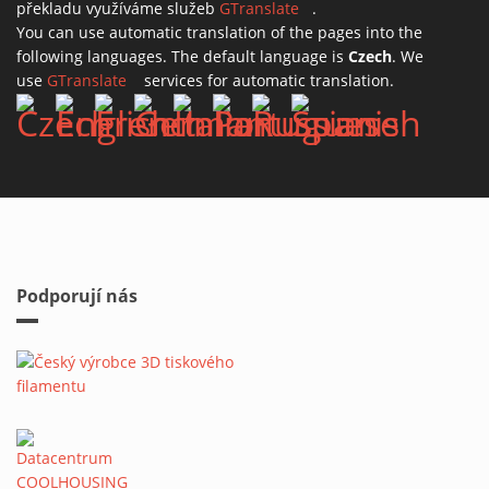
překladu využíváme služeb
GTranslate
(link is external)
.
You can use automatic translation of the pages into the
following languages. The default language is
Czech
. We
use
GTranslate
(link is external)
services for automatic translation.
Podporují nás