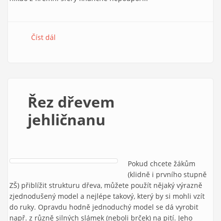
Číst dál
e-Mole č. 10
Řez dřevem
jehličnanu
Pokud chcete žákům
(klidně i prvního stupně
ZŠ) přiblížit strukturu dřeva, můžete použít nějaký výrazně
zjednodušený model a nejlépe takový, který by si mohli vzít
do ruky. Opravdu hodně jednoduchý model se dá vyrobit
např. z různě silných slámek (neboli brček) na pití. Jeho