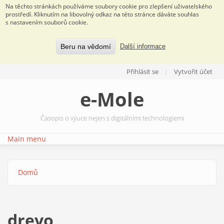
Na těchto stránkách používáme soubory cookie pro zlepšení uživatelského
prostředí. Kliknutím na libovolný odkaz na této stránce dáváte souhlas
s nastavením souborů cookie.
Beru na vědomí
Další informace
Přejít k hlavnímu obsahu
Přihlásit se
Vytvořit účet
e-Mole
Časopis o výuce nejen s digitálními technologiemi
Main menu
Domů
Jste zde
drevo