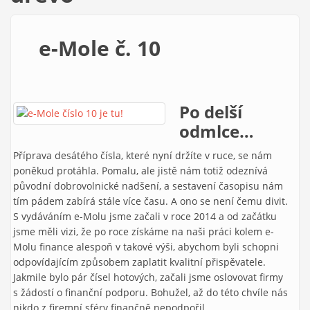
e-Mole č. 10
Po delší
odmlce…
Příprava desátého čísla, které nyní držíte v ruce, se nám
poněkud protáhla. Pomalu, ale jistě nám totiž odeznívá
původní dobrovolnické nadšení, a sestavení časopisu nám
tím pádem zabírá stále více času. A ono se není čemu divit.
S vydáváním e-Molu jsme začali v roce 2014 a od začátku
jsme měli vizi, že po roce získáme na naši práci kolem e-
Molu finance alespoň v takové výši, abychom byli schopni
odpovídajícím způsobem zaplatit kvalitní přispěvatele.
Jakmile bylo pár čísel hotových, začali jsme oslovovat firmy
s žádostí o finanční podporu. Bohužel, až do této chvíle nás
nikdo z firemní sféry finančně nepodpořil.