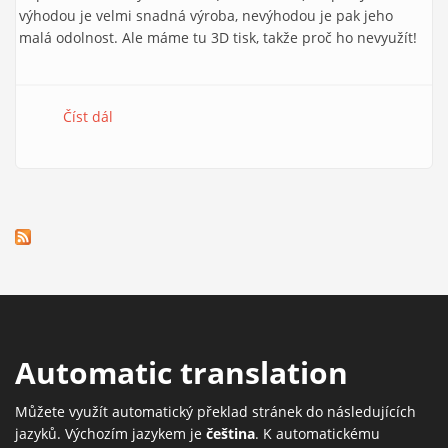
výhodou je velmi snadná výroba, nevýhodou je pak jeho
malá odolnost. Ale máme tu 3D tisk, takže proč ho nevyužít!
Číst dál
Řez dřevem jehličnanu
Automatic translation
Můžete využít automatický překlad stránek do následujících
jazyků. Výchozím jazykem je
čeština
. K automatickému