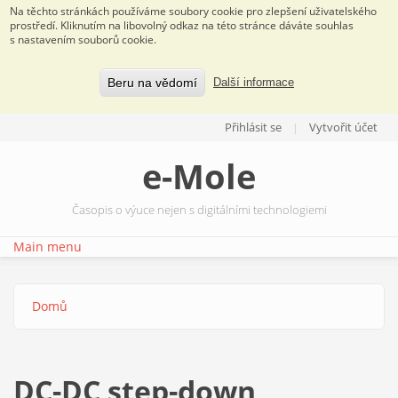
Na těchto stránkách používáme soubory cookie pro zlepšení uživatelského
prostředí. Kliknutím na libovolný odkaz na této stránce dáváte souhlas
s nastavením souborů cookie.
Beru na vědomí
Další informace
Přejít k hlavnímu obsahu
Přihlásit se
Vytvořit účet
e-Mole
Časopis o výuce nejen s digitálními technologiemi
Main menu
Domů
Jste zde
DC-DC step-down