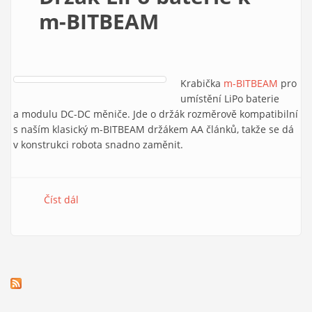
m-BITBEAM
Krabička
m-BITBEAM
pro
umístění LiPo baterie
a modulu DC-DC měniče. Jde o držák rozměrově kompatibilní
s naším klasický m-BITBEAM držákem AA článků, takže se dá
v konstrukci robota snadno zaměnit.
Číst dál
Držák LiPo baterie k m-BITBEAM