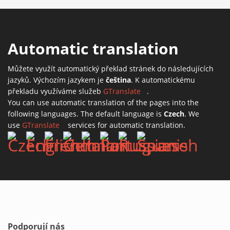
Automatic translation
Můžete využít automatický překlad stránek do následujících
jazyků. Výchozím jazykem je
čeština
. K automatickému
překladu využíváme služeb
GTranslate
(link is external)
.
You can use automatic translation of the pages into the
following languages. The default language is
Czech
. We
use
GTranslate
(link is external)
services for automatic translation.
Podporují nás