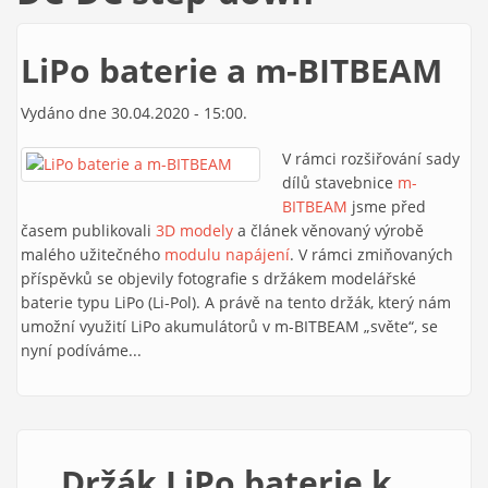
LiPo baterie a m-BITBEAM
Vydáno dne 30.04.2020 - 15:00.
V rámci rozšiřování sady
dílů stavebnice
m-
BITBEAM
jsme před
časem publikovali
3D modely
a článek věnovaný výrobě
malého užitečného
modulu napájení
. V rámci zmiňovaných
příspěvků se objevily fotografie s držákem modelářské
baterie typu LiPo (Li-Pol). A právě na tento držák, který nám
umožní využití LiPo akumulátorů v m-BITBEAM „světe“, se
nyní podíváme...
Držák LiPo baterie k