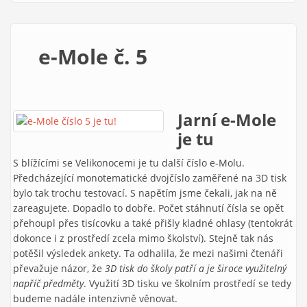
e-Mole č. 5
Jarní e-Mole
je tu
S blížícími se Velikonocemi je tu další číslo e-Molu.
Předcházející monotematické dvojčíslo zaměřené na 3D tisk
bylo tak trochu testovací. S napětím jsme čekali, jak na ně
zareagujete. Dopadlo to dobře. Počet stáhnutí čísla se opět
přehoupl přes tisícovku a také přišly kladné ohlasy (tentokrát
dokonce i z prostředí zcela mimo školství). Stejně tak nás
potěšil výsledek ankety. Ta odhalila, že mezi našimi čtenáři
převažuje názor, že
3D tisk do školy patří a je široce využitelný
napříč předměty
. Využití 3D tisku ve školním prostředí se tedy
budeme nadále intenzivně věnovat.