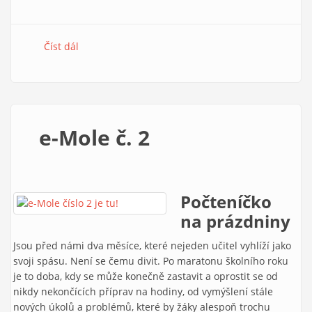
Číst dál
e-Mole č. 5
e-Mole č. 2
Počteníčko
na prázdniny
Jsou před námi dva měsíce, které nejeden učitel vyhlíží jako
svoji spásu. Není se čemu divit. Po maratonu školního roku
je to doba, kdy se může konečně zastavit a oprostit se od
nikdy nekončících příprav na hodiny, od vymýšlení stále
nových úkolů a problémů, které by žáky alespoň trochu