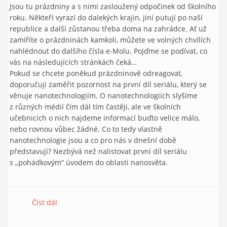
Jsou tu prázdniny a s nimi zasloužený odpočinek od školního
roku. Někteří vyrazí do dalekých krajin, jiní putují po naší
republice a další zůstanou třeba doma na zahrádce. Ať už
zamíříte o prázdninách kamkoli, můžete ve volných chvílích
nahlédnout do dalšího čísla e-Molu. Pojďme se podívat, co
vás na následujících stránkách čeká…
Pokud se chcete poněkud prázdninově odreagovat,
doporučuji zaměřit pozornost na první díl seriálu, který se
věnuje nanotechnologiím. O nanotechnologiích slyšíme
z různých médií čím dál tím častěji, ale ve školních
učebnicích o nich najdeme informací buďto velice málo,
nebo rovnou vůbec žádné. Co to tedy vlastně
nanotechnologie jsou a co pro nás v dnešní době
představují? Nezbývá než nalistovat první díl seriálu
s „pohádkovým“ úvodem do oblasti nanosvěta.
Číst dál
e-Mole č. 6