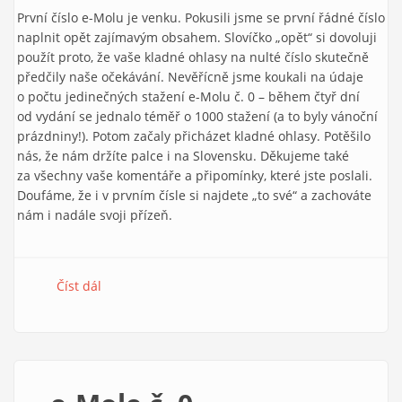
První číslo e-Molu je venku. Pokusili jsme se první řádné číslo
naplnit opět zajímavým obsahem. Slovíčko „opět“ si dovoluji
použít proto, že vaše kladné ohlasy na nulté číslo skutečně
předčily naše očekávání. Nevěřícně jsme koukali na údaje
o počtu jedinečných stažení e-Molu č. 0 – během čtyř dní
od vydání se jednalo téměř o 1000 stažení (a to byly vánoční
prázdniny!). Potom začaly přicházet kladné ohlasy. Potěšilo
nás, že nám držíte palce i na Slovensku. Děkujeme také
za všechny vaše komentáře a připomínky, které jste poslali.
Doufáme, že i v prvním čísle si najdete „to své“ a zachováte
nám i nadále svoji přízeň.
Číst dál
e-Mole č. 1