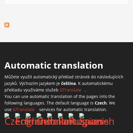
Automatic translation
Můžete využít automatický překlad stránek do následujících
jazyků. Výchozím jazykem je
čeština
. K automatickému
překladu využíváme služeb
GTranslate
(link is external)
.
You can use automatic translation of the pages into the
following languages. The default language is
Czech
. We
use
GTranslate
(link is external)
services for automatic translation.