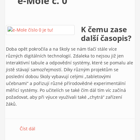
e-Mole č. 0
K čemu zase
další časopis?
Doba opět pokročila a na školy se nám tlačí stále více
různých digitálních technologií. Zdaleka to nejsou již jen
interaktivní tabule a odpovědní systémy, které se pomalu ale
jistě stávají samozřejmostí. Díky různým projektům se
poslední dobou školy vybavují celými „tabletovými
učebnami“ a pořizují různé přírodovědné experimentální
měřicí systémy. Po učitelích se také čím dál tím víc začíná
požadovat, aby při výuce využívali také „chytrá“ zařízení
žáků.
Číst dál
e-Mole č. 0