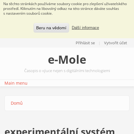
Na těchto stránkách používáme soubory cookie pro zlepšení uživatelského
prostředí. Kliknutím na libovolný odkaz na této stránce dáváte souhlas
s nastavením souborů cookie.
Beru na vědomí
Další informace
Přejít k hlavnímu obsahu
Přihlásit se
Vytvořit účet
e-Mole
Časopis o výuce nejen s digitálními technologiemi
Main menu
Domů
Jste zde
experimentální systém