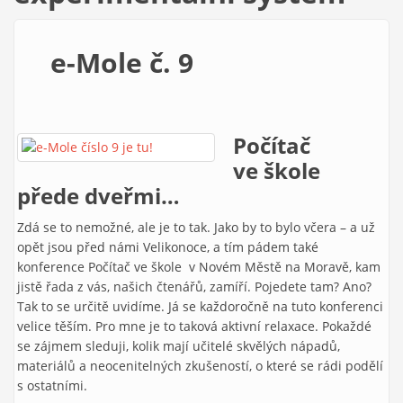
e-Mole č. 9
Počítač
ve škole
přede dveřmi…
Zdá se to nemožné, ale je to tak. Jako by to bylo včera – a už
opět jsou před námi Velikonoce, a tím pádem také
konference Počítač ve škole v Novém Městě na Moravě, kam
jistě řada z vás, našich čtenářů, zamíří. Pojedete tam? Ano?
Tak to se určitě uvidíme. Já se každoročně na tuto konferenci
velice těším. Pro mne je to taková aktivní relaxace. Pokaždé
se zájmem sleduji, kolik mají učitelé skvělých nápadů,
materiálů a neocenitelných zkušeností, o které se rádi podělí
s ostatními.