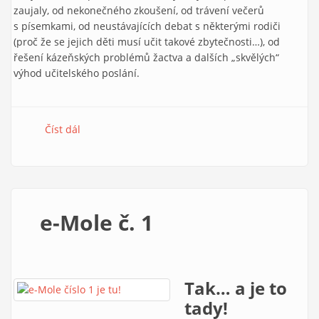
zaujaly, od nekonečného zkoušení, od trávení večerů
s písemkami, od neustávajících debat s některými rodiči
(proč že se jejich děti musí učit takové zbytečnosti…), od
řešení kázeňských problémů žactva a dalších „skvělých“
výhod učitelského poslání.
Číst dál
e-Mole č. 2
e-Mole č. 1
Tak… a je to
tady!