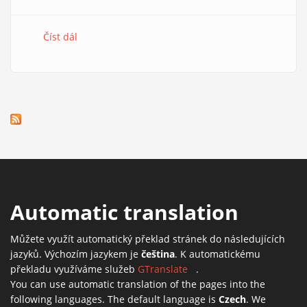
Číst dál
e-Mole č. 5
Automatic translation
Můžete využít automatický překlad stránek do následujících
jazyků. Výchozím jazykem je
čeština
. K automatickému
překladu využíváme služeb
GTranslate
(link is external)
.
You can use automatic translation of the pages into the
following languages. The default language is
Czech
. We