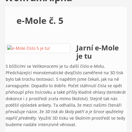
e-Mole č. 5
Jarní e-Mole
je tu
S blížícími se Velikonocemi je tu další číslo e-Molu.
Předcházející monotematické dvojčíslo zaměřené na 3D tisk
bylo tak trochu testovací. S napětím jsme čekali, jak na ně
zareagujete. Dopadlo to dobře. Počet stáhnutí čísla se opět
přehoupl přes tisícovku a také přišly kladné ohlasy (tentokrát
dokonce i z prostředí zcela mimo školství). Stejně tak nás
potěšil výsledek ankety. Ta odhalila, že mezi našimi čtenáři
převažuje názor, že
3D tisk do školy patří a je široce využitelný
napříč předměty
. Využití 3D tisku ve školním prostředí se tedy
budeme nadále intenzivně věnovat.