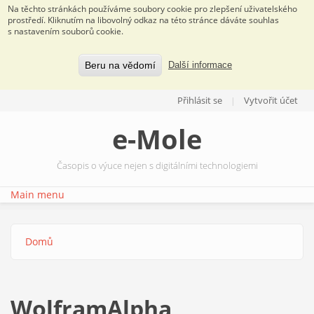
Na těchto stránkách používáme soubory cookie pro zlepšení uživatelského
prostředí. Kliknutím na libovolný odkaz na této stránce dáváte souhlas
s nastavením souborů cookie.
Beru na vědomí
Další informace
Přejít k hlavnímu obsahu
Přihlásit se
Vytvořit účet
e-Mole
Časopis o výuce nejen s digitálními technologiemi
Main menu
Domů
Jste zde
WolframAlpha