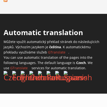
Automatic translation
Můžete využít automatický překlad stránek do následujících
jazyků. Výchozím jazykem je
čeština
. K automatickému
překladu využíváme služeb
GTranslate
(link is external)
.
You can use automatic translation of the pages into the
following languages. The default language is
Czech
. We
use
GTranslate
(link is external)
services for automatic translation.