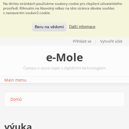
Na těchto stránkách používáme soubory cookie pro zlepšení uživatelského
prostředí. Kliknutím na libovolný odkaz na této stránce dáváte souhlas
s nastavením souborů cookie.
Beru na vědomí
Další informace
Přejít k hlavnímu obsahu
Přihlásit se
Vytvořit účet
e-Mole
Časopis o výuce nejen s digitálními technologiemi
Main menu
Domů
Jste zde
výuka