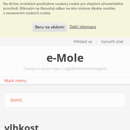
Na těchto stránkách používáme soubory cookie pro zlepšení uživatelského
prostředí. Kliknutím na libovolný odkaz na této stránce dáváte souhlas
s nastavením souborů cookie.
Beru na vědomí
Další informace
Přejít k hlavnímu obsahu
Přihlásit se
Vytvořit účet
e-Mole
Časopis o výuce nejen s digitálními technologiemi
Main menu
Domů
Jste zde
vlhkost