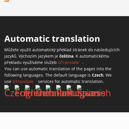
Automatic translation
Můžete využít automatický překlad stránek do následujících
jazyků. Výchozím jazykem je
čeština
. K automatickému
překladu využíváme služeb
GTranslate
(link is external)
.
You can use automatic translation of the pages into the
following languages. The default language is
Czech
. We
use
GTranslate
(link is external)
services for automatic translation.