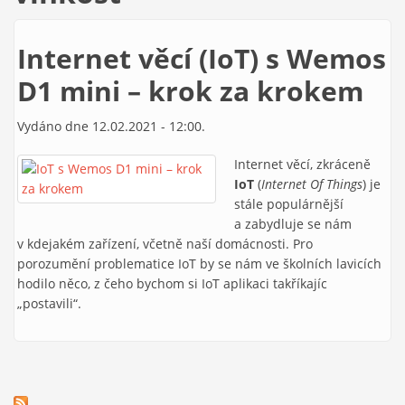
Internet věcí (IoT) s Wemos
D1 mini – krok za krokem
Vydáno dne 12.02.2021 - 12:00.
Internet věcí, zkráceně
IoT
(
Internet Of Things
) je
stále populárnější
a zabydluje se nám
v kdejakém zařízení, včetně naší domácnosti. Pro
porozumění problematice IoT by se nám ve školních lavicích
hodilo něco, z čeho bychom si IoT aplikaci takříkajíc
„postavili“.