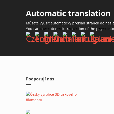
Automatic translation
Můžete využít automatický překlad stránek do násl
You can use automatic translation of the pages int
Podporují nás