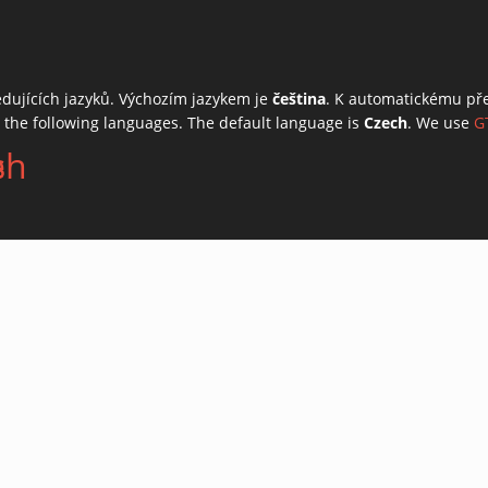
edujících jazyků. Výchozím jazykem je
čeština
. K automatickému př
o the following languages. The default language is
Czech
. We use
G