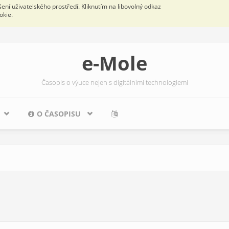
ní uživatelského prostředí. Kliknutím na libovolný odkaz
okie.
e-Mole
Časopis o výuce nejen s digitálními technologiemi
O ČASOPISU