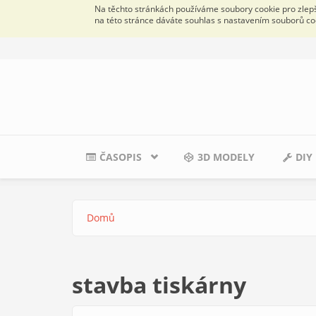
Na těchto stránkách používáme soubory cookie pro zlepše
na této stránce dáváte souhlas s nastavením souborů co
Přejít k hlavnímu obsahu
ČASOPIS
3D MODELY
DIY
Domů
Jste zde
stavba tiskárny