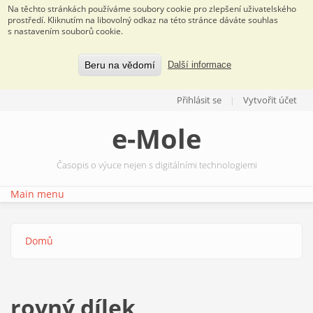
Na těchto stránkách používáme soubory cookie pro zlepšení uživatelského
prostředí. Kliknutím na libovolný odkaz na této stránce dáváte souhlas
s nastavením souborů cookie.
Beru na vědomí
Další informace
Přejít k hlavnímu obsahu
Přihlásit se
Vytvořit účet
e-Mole
Časopis o výuce nejen s digitálními technologiemi
Main menu
Domů
Jste zde
rovný dílek