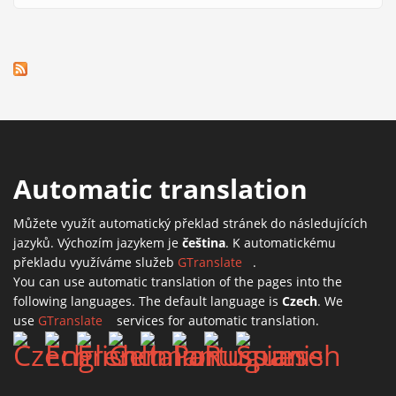
Automatic translation
Můžete využít automatický překlad stránek do následujících
jazyků. Výchozím jazykem je
čeština
. K automatickému
překladu využíváme služeb
GTranslate
(link is external)
.
You can use automatic translation of the pages into the
following languages. The default language is
Czech
. We
use
GTranslate
(link is external)
services for automatic translation.