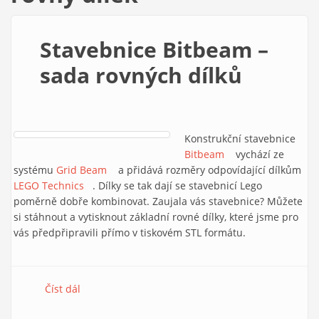
Stavebnice Bitbeam –
sada rovných dílků
Konstrukční stavebnice
Bitbeam
(link is external)
vychází ze
systému
Grid Beam
(link is external)
a přidává rozměry odpovídající dílkům
LEGO Technics
(link is external)
. Dílky se tak dají se stavebnicí Lego
poměrně dobře kombinovat. Zaujala vás stavebnice? Můžete
si stáhnout a vytisknout základní rovné dílky, které jsme pro
vás předpřipravili přímo v tiskovém STL formátu.
Číst dál
Stavebnice Bitbeam – sada rovných dílků