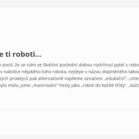
e ti roboti…
 pocit, že se nám ve školství poslední dobou roztrhnul pytel s robo
nabídce nějakého toho robota, nejlépe v názvu doplněného takovým
iných prodejců pak alternativně najdeme označení „edukační“, „inter
bylo málo, jsme „masírováni“ hesly jako „robot do každé třídy“, „ka