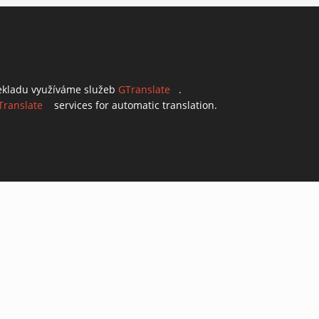
ekladu využíváme služeb
GTranslate
(link is external)
.
Translate
(link is external)
services for automatic translation.