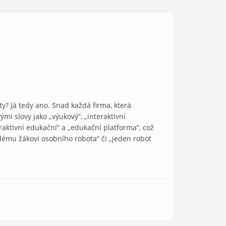
ty? Já tedy ano. Snad každá firma, která
i slovy jako „výukový“, „interaktivní
aktivní edukační“ a „edukační platforma“, což
ždému žákovi osobního robota“ či „jeden robot