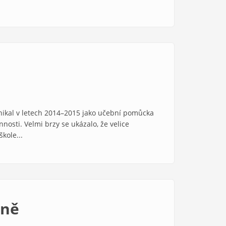
znikal v letech 2014–2015 jako učební pomůcka
osti. Velmi brzy se ukázalo, že velice
kole...
vně