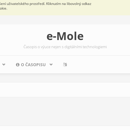
ní uživatelského prostředí. Kliknutím na libovolný odkaz
okie.
e-Mole
Časopis o výuce nejen s digitálními technologiemi
O ČASOPISU