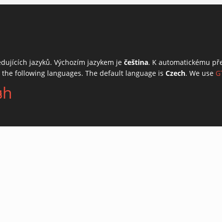
edujících jazyků. Výchozím jazykem je
čeština
. K automatickému př
o the following languages. The default language is
Czech
. We use
G