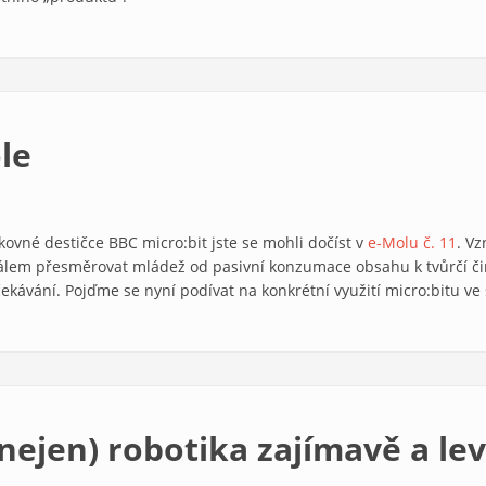
le
kovné destičce BBC micro:bit jste se mohli dočíst v
e-Molu č. 11
. V
álem přesměrovat mládež od pasivní konzumace obsahu k tvůrčí činn
čekávání. Pojďme se nyní podívat na konkrétní využití micro:bitu ve š
(nejen) robotika zajímavě a le