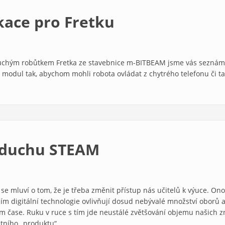
ace pro Fretku
chým robůtkem Fretka ze stavebnice m-BITBEAM jsme vás seznámili j
 modul tak, abychom mohli robota ovládat z chytrého telefonu či tab
 duchu STEAM
e se mluví o tom, že je třeba změnit přístup nás učitelů k výuce. On
ím digitální technologie ovlivňují dosud nebývalé množství oborů a
ém čase. Ruku v ruce s tím jde neustálé zvětšování objemu našich z
tního „produktu“.