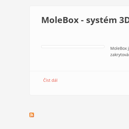
MoleBox - systém 3D
MoleBox j
zakrytová
Číst dál
MoleBox - systém 3D tištěných krabi