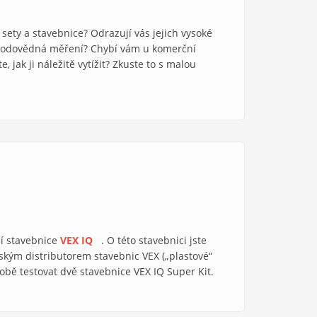
 sety a stavebnice? Odrazují vás jejich vysoké
řírodovědná měření? Chybí vám u komerční
 jak ji náležitě vytížit? Zkuste to s malou
ní stavebnice
VEX IQ
(link is external)
. O této stavebnici jste
is external)
eským distributorem stavebnic VEX („plastové“
bě testovat dvě stavebnice VEX IQ Super Kit.