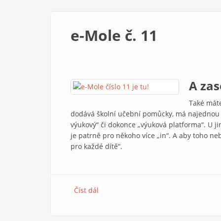
e-Mole č. 11
A zas
Také máte
dodává školní učební pomůcky, má najednou v 
výukový“ či dokonce „výuková platforma“. U j
je patrně pro někoho více „in“. A aby toho ne
pro každé dítě“.
Číst dál
e-Mole č. 11