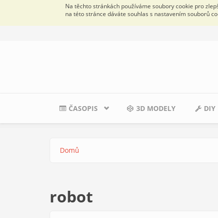
Na těchto stránkách používáme soubory cookie pro zlepše
na této stránce dáváte souhlas s nastavením souborů co
Přejít k hlavnímu obsahu
ČASOPIS
3D MODELY
DIY
Domů
Jste zde
robot