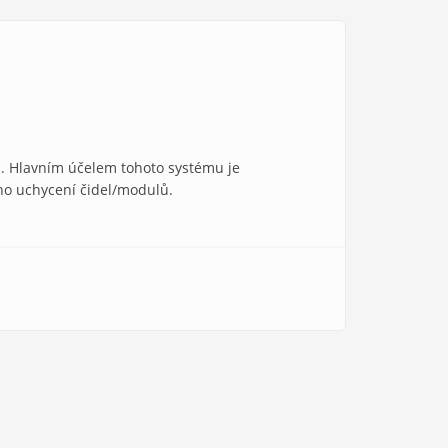
M
. Hlavním účelem tohoto systému je
ho uchycení čidel/modulů.