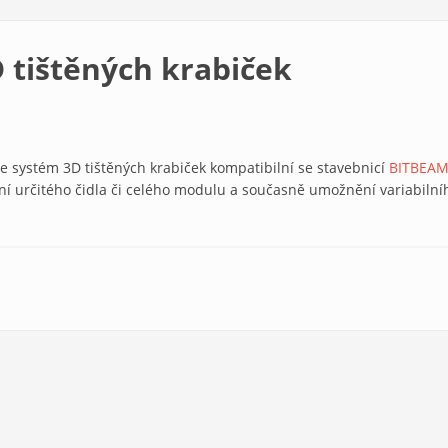
 tištěných krabiček
e systém 3D tištěných krabiček kompatibilní se stavebnicí
BITBEA
ní určitého čidla či celého modulu a současně umožnění variabilní
ček