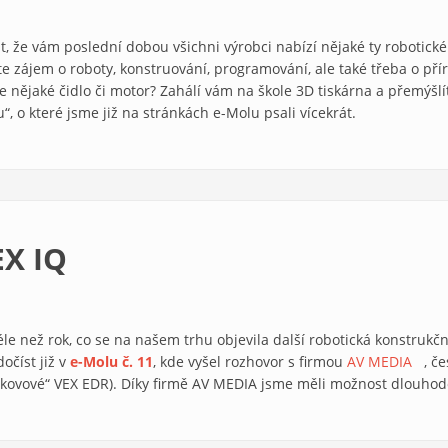
t, že vám poslední dobou všichni výrobci nabízí nějaké ty robotické
e zájem o roboty, konstruování, programování, ale také třeba o p
 nějaké čidlo či motor? Zahálí vám na škole 3D tiskárna a přemýšlíte,
“, o které jsme již na stránkách e-Molu psali vícekrát.
EX IQ
 déle než rok, co se na našem trhu objevila další robotická konstrukč
očíst již v
e-Molu č. 11
, kde vyšel rozhovor s firmou
AV MEDIA
(link 
, č
„kovové“ VEX EDR). Díky firmě AV MEDIA jsme měli možnost dlouhodo