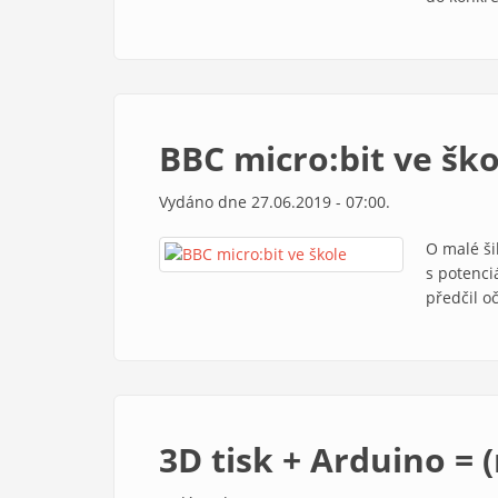
BBC micro:bit ve ško
Vydáno dne 27.06.2019 - 07:00.
O malé ši
s potenci
předčil o
3D tisk + Arduino = 