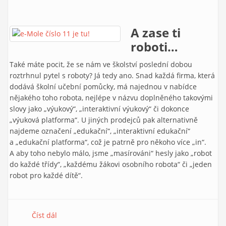
A zase ti
roboti…
Také máte pocit, že se nám ve školství poslední dobou
roztrhnul pytel s roboty? Já tedy ano. Snad každá firma, která
dodává školní učební pomůcky, má najednou v nabídce
nějakého toho robota, nejlépe v názvu doplněného takovými
slovy jako „výukový“, „interaktivní výukový“ či dokonce
„výuková platforma“. U jiných prodejců pak alternativně
najdeme označení „edukační“, „interaktivní edukační“
a „edukační platforma“, což je patrně pro někoho více „in“.
A aby toho nebylo málo, jsme „masírováni“ hesly jako „robot
do každé třídy“, „každému žákovi osobního robota“ či „jeden
robot pro každé dítě“.
Číst dál
e-Mole č. 11