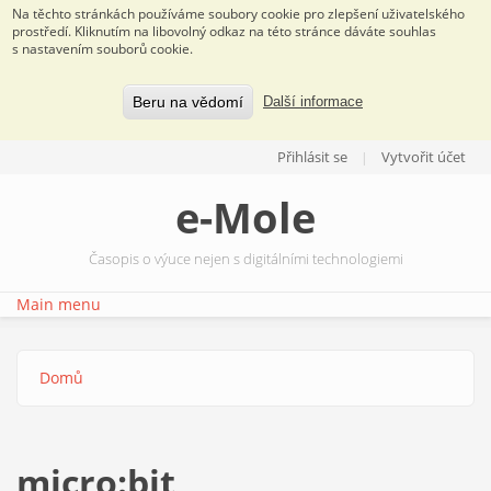
Na těchto stránkách používáme soubory cookie pro zlepšení uživatelského
prostředí. Kliknutím na libovolný odkaz na této stránce dáváte souhlas
s nastavením souborů cookie.
Beru na vědomí
Další informace
Přejít k hlavnímu obsahu
Přihlásit se
Vytvořit účet
e-Mole
Časopis o výuce nejen s digitálními technologiemi
Main menu
Domů
Jste zde
micro:bit