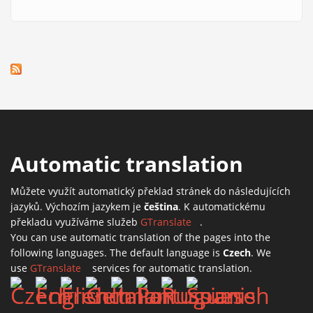
Automatic translation
Můžete využít automatický překlad stránek do následujících
jazyků. Výchozím jazykem je
čeština
. K automatickému
překladu využíváme služeb
GTranslate
(link is external)
.
You can use automatic translation of the pages into the
following languages. The default language is
Czech
. We
use
GTranslate
(link is external)
services for automatic translation.