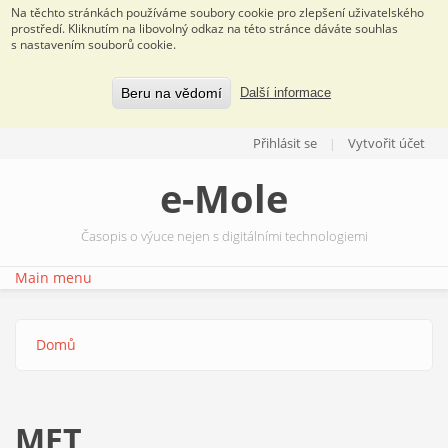
Na těchto stránkách používáme soubory cookie pro zlepšení uživatelského
prostředí. Kliknutím na libovolný odkaz na této stránce dáváte souhlas
s nastavením souborů cookie.
Beru na vědomí
Další informace
Přejít k hlavnímu obsahu
Přihlásit se
Vytvořit účet
e-Mole
Časopis o výuce nejen s digitálními technologiemi
Main menu
Domů
Jste zde
MET