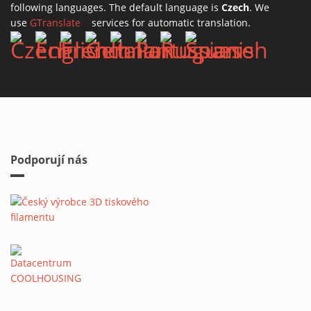
following languages. The default language is
Czech
. We
use
GTranslate
(link is external)
services for automatic translation.
Podporují nás