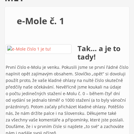
e-Mole č. 1
Tak… a je to
tady!
První číslo e-Molu je venku. Pokusili jsme se první řádné číslo
naplnit opět zajímavým obsahem. Slovíčko „opět“ si dovoluji
použít proto, že vaše kladné ohlasy na nulté číslo skutečně
předčily naše očekávání. Nevěřícně jsme koukali na údaje
o počtu jedinečných stažení e-Molu č. 0 – během čtyř dní
od vydání se jednalo téměř o 1000 stažení (a to byly vánoční
prázdniny!). Potom začaly přicházet kladné ohlasy. Potěšilo
nás, že nám držíte palce i na Slovensku. Děkujeme také
za všechny vaše komentáře a připomínky, které jste poslali.
Doufáme, že i v prvním čísle si najdete „to své“ a zachováte
nám i nadále svoji přízeň.