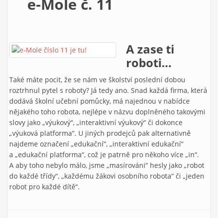
e-Mole č. 11
A zase ti
roboti…
Také máte pocit, že se nám ve školství poslední dobou
roztrhnul pytel s roboty? Já tedy ano. Snad každá firma, která
dodává školní učební pomůcky, má najednou v nabídce
nějakého toho robota, nejlépe v názvu doplněného takovými
slovy jako „výukový“, „interaktivní výukový“ či dokonce
„výuková platforma“. U jiných prodejců pak alternativně
najdeme označení „edukační“, „interaktivní edukační“
a „edukační platforma“, což je patrně pro někoho více „in“.
A aby toho nebylo málo, jsme „masírováni“ hesly jako „robot
do každé třídy“, „každému žákovi osobního robota“ či „jeden
robot pro každé dítě“.