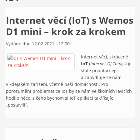
Internet věcí (IoT) s Wemos
D1 mini – krok za krokem
Vydáno dne 12.02.2021 - 12:00.
Internet věcí, zkráceně
IoT
(
Internet Of Things
) je
stále populárnější
a zabydluje se nám
v kdejakém zařízení, včetně naší domácnosti. Pro
porozumění problematice IoT by se nám ve školních lavicích
hodilo něco, z čeho bychom si IoT aplikaci takříkajíc
„postavili“.