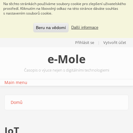
Na těchto stránkách používáme soubory cookie pro zlepšení uživatelského
prostředí. Kliknutím na libovolný odkaz na této stránce dáváte souhlas
s nastavením souborů cookie.
Beru na vědomí
Další informace
Přejít k hlavnímu obsahu
Přihlásit se
Vytvořit účet
e-Mole
Časopis o výuce nejen s digitálními technologiemi
Main menu
Domů
Jste zde
IoT