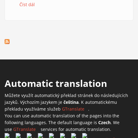
Číst dál
e-Mole č. 11
Automatic translation
Můžete využít automatický překlad stránek do následujících
jazyků. Výchozím jazykem je
čeština
. K automatickému
překladu využíváme služeb
GTranslate
(link is external)
.
You can use automatic translation of the pages into the
following languages. The default language is
Czech
. We
use
GTranslate
(link is external)
services for automatic translation.