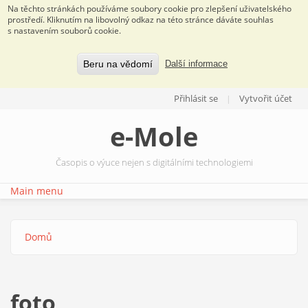
Na těchto stránkách používáme soubory cookie pro zlepšení uživatelského
prostředí. Kliknutím na libovolný odkaz na této stránce dáváte souhlas
s nastavením souborů cookie.
Beru na vědomí
Další informace
Přejít k hlavnímu obsahu
Přihlásit se
Vytvořit účet
e-Mole
Časopis o výuce nejen s digitálními technologiemi
Main menu
Domů
Jste zde
foto