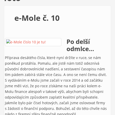
e-Mole č. 10
Po delší
odmlce…
Příprava desátého čísla, které nyní držíte v ruce, se nám
poněkud protáhla. Pomalu, ale jistě nám totiž odeznívá
původní dobrovolnické nadšení, a sestavení časopisu nám
tím pádem zabírá stále více času. A ono se není čemu divit.
S vydáváním e-Molu jsme začali v roce 2014 a od začátku
jsme měli vizi, že po roce získáme na naši práci kolem e-
Molu finance alespoň v takové výši, abychom byli schopni
odpovídajícím způsobem zaplatit kvalitní přispěvatele.
Jakmile bylo pár čísel hotových, začali jsme oslovovat firmy
s žádostí o finanční podporu. Bohužel, až do této chvíle nás
nikdo z firemní sféry finančně nepodpořil.