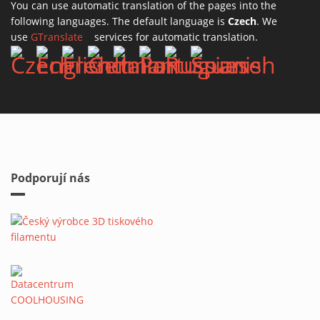
You can use automatic translation of the pages into the
following languages. The default language is
Czech
. We
use
GTranslate
(link is external)
services for automatic translation.
Podporují nás