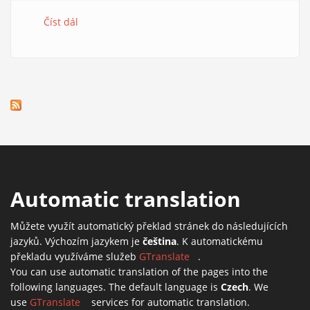
Číst dál
e-Mole č. 0
Automatic translation
Můžete využít automatický překlad stránek do následujících
jazyků. Výchozím jazykem je
čeština
. K automatickému
překladu využíváme služeb
GTranslate
(link is external)
.
You can use automatic translation of the pages into the
following languages. The default language is
Czech
. We
use
GTranslate
(link is external)
services for automatic translation.