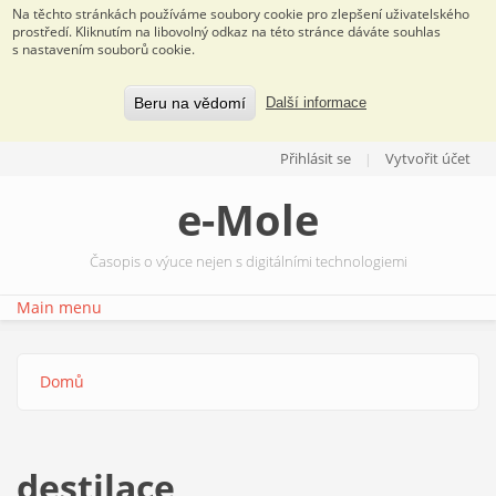
Na těchto stránkách používáme soubory cookie pro zlepšení uživatelského
prostředí. Kliknutím na libovolný odkaz na této stránce dáváte souhlas
s nastavením souborů cookie.
Beru na vědomí
Další informace
Přejít k hlavnímu obsahu
Přihlásit se
Vytvořit účet
e-Mole
Časopis o výuce nejen s digitálními technologiemi
Main menu
Domů
Jste zde
destilace