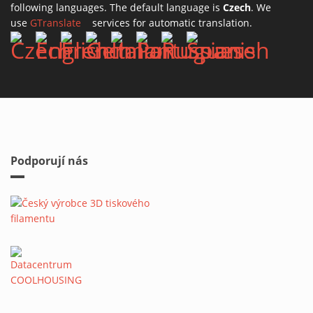
following languages. The default language is
Czech
. We
use
GTranslate
(link is external)
services for automatic translation.
Podporují nás