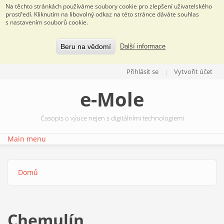
Na těchto stránkách používáme soubory cookie pro zlepšení uživatelského
prostředí. Kliknutím na libovolný odkaz na této stránce dáváte souhlas
s nastavením souborů cookie.
Beru na vědomí
Další informace
Přejít k hlavnímu obsahu
Přihlásit se
Vytvořit účet
e-Mole
Časopis o výuce nejen s digitálními technologiemi
Main menu
Domů
Jste zde
Chemulín