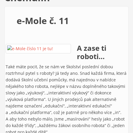
e-Mole č. 11
A zase ti
roboti…
Také máte pocit, že se nám ve školství poslední dobou
roztrhnul pytel s roboty? Já tedy ano. Snad každá firma, která
dodává školní učební pomůcky, má najednou v nabídce
nějakého toho robota, nejlépe v názvu doplněného takovými
slovy jako „výukový“, „interaktivní výukový“ či dokonce
„výuková platforma“. U jiných prodejců pak alternativně
najdeme označení „edukační“, „interaktivní edukační“
a „edukační platforma“, což je patrně pro někoho více „in“.
A aby toho nebylo málo, jsme „masírováni“ hesly jako „robot
do každé třídy“, „každému žákovi osobního robota“ či „jeden
robot pro každé dítě“.