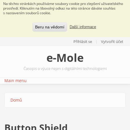
Na těchto stránkách používáme soubory cookie pro zlepšení uživatelského
prostředí. Kliknutím na libovolný odkaz na této stránce dáváte souhlas
s nastavením souborů cookie.
Beru na vědomí
Další informace
Přejít k hlavnímu obsahu
Přihlásit se
Vytvořit účet
e-Mole
Časopis o výuce nejen s digitálními technologiemi
Main menu
Domů
Jste zde
Button Shield