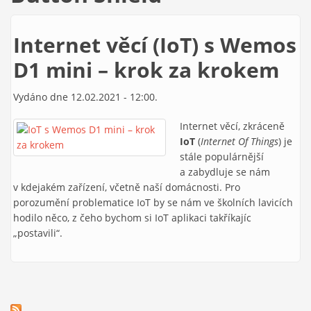
Internet věcí (IoT) s Wemos
D1 mini – krok za krokem
Vydáno dne 12.02.2021 - 12:00.
Internet věcí, zkráceně
IoT
(
Internet Of Things
) je
stále populárnější
a zabydluje se nám
v kdejakém zařízení, včetně naší domácnosti. Pro
porozumění problematice IoT by se nám ve školních lavicích
hodilo něco, z čeho bychom si IoT aplikaci takříkajíc
„postavili“.