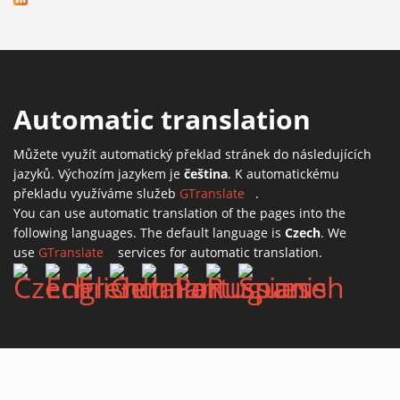
Automatic translation
Můžete využít automatický překlad stránek do následujících
jazyků. Výchozím jazykem je
čeština
. K automatickému
překladu využíváme služeb
GTranslate
(link is external)
.
You can use automatic translation of the pages into the
following languages. The default language is
Czech
. We
use
GTranslate
(link is external)
services for automatic translation.