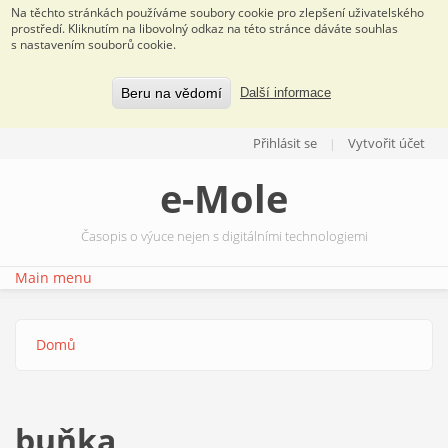
Na těchto stránkách používáme soubory cookie pro zlepšení uživatelského
prostředí. Kliknutím na libovolný odkaz na této stránce dáváte souhlas
s nastavením souborů cookie.
Beru na vědomí
Další informace
Přejít k hlavnímu obsahu
Přihlásit se
Vytvořit účet
e-Mole
Časopis o výuce nejen s digitálními technologiemi
Main menu
Domů
Jste zde
buňka