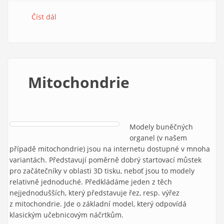
Číst dál
e-Mole č. 10
Mitochondrie
Modely buněčných
organel (v našem
případě mitochondrie) jsou na internetu dostupné v mnoha
variantách. Představují poměrně dobrý startovací můstek
pro začátečníky v oblasti 3D tisku, neboť jsou to modely
relativně jednoduché. Předkládáme jeden z těch
nejjednodušších, který představuje řez, resp. výřez
z mitochondrie. Jde o základní model, který odpovídá
klasickým učebnicovým náčrtkům.