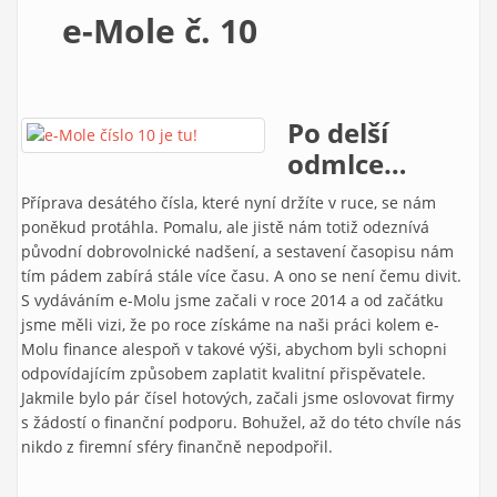
e-Mole č. 10
Po delší
odmlce…
Příprava desátého čísla, které nyní držíte v ruce, se nám
poněkud protáhla. Pomalu, ale jistě nám totiž odeznívá
původní dobrovolnické nadšení, a sestavení časopisu nám
tím pádem zabírá stále více času. A ono se není čemu divit.
S vydáváním e-Molu jsme začali v roce 2014 a od začátku
jsme měli vizi, že po roce získáme na naši práci kolem e-
Molu finance alespoň v takové výši, abychom byli schopni
odpovídajícím způsobem zaplatit kvalitní přispěvatele.
Jakmile bylo pár čísel hotových, začali jsme oslovovat firmy
s žádostí o finanční podporu. Bohužel, až do této chvíle nás
nikdo z firemní sféry finančně nepodpořil.