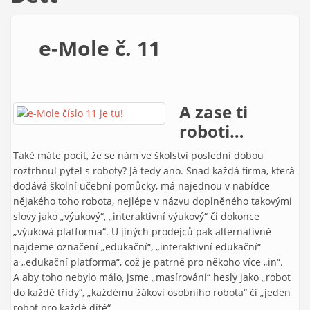
e-Mole č. 11
A zase ti
roboti…
Také máte pocit, že se nám ve školství poslední dobou
roztrhnul pytel s roboty? Já tedy ano. Snad každá firma, která
dodává školní učební pomůcky, má najednou v nabídce
nějakého toho robota, nejlépe v názvu doplněného takovými
slovy jako „výukový“, „interaktivní výukový“ či dokonce
„výuková platforma“. U jiných prodejců pak alternativně
najdeme označení „edukační“, „interaktivní edukační“
a „edukační platforma“, což je patrně pro někoho více „in“.
A aby toho nebylo málo, jsme „masírováni“ hesly jako „robot
do každé třídy“, „každému žákovi osobního robota“ či „jeden
robot pro každé dítě“.