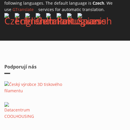
following languages. The default language is
Czech
. We
use
GTranslate
(link is external)
services for automatic translation.
Podporují nás