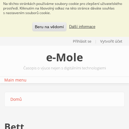
Na těchto stránkách používáme soubory cookie pro zlepšení uživatelského
prostředí. Kliknutím na libovolný odkaz na této stránce dáváte souhlas
s nastavením souborů cookie.
Beru na vědomí
Další informace
Přejít k hlavnímu obsahu
Přihlásit se
Vytvořit účet
e-Mole
Časopis o výuce nejen s digitálními technologiemi
Main menu
Domů
Jste zde
Bett