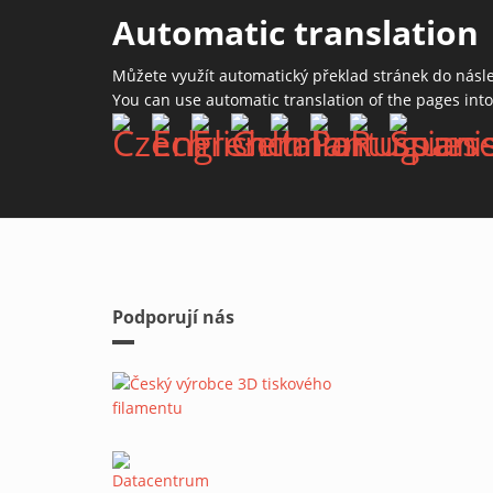
Automatic translation
Můžete využít automatický překlad stránek do násl
You can use automatic translation of the pages int
Podporují nás