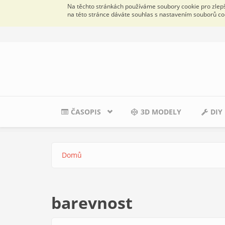
Na těchto stránkách používáme soubory cookie pro zlepše
na této stránce dáváte souhlas s nastavením souborů co
Přejít k hlavnímu obsahu
ČASOPIS
3D MODELY
DIY
Domů
Jste zde
barevnost