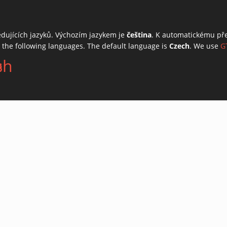
edujících jazyků. Výchozím jazykem je
čeština
. K automatickému př
o the following languages. The default language is
Czech
. We use
G