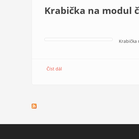
Krabička na modul č
Krabička 
Číst dál
Krabička na modul čidla barev (Mole