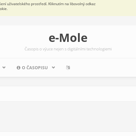
ní uživatelského prostředí. Kliknutím na libovolný odkaz
okie.
e-Mole
Časopis o výuce nejen s digitálními technologiemi
O ČASOPISU