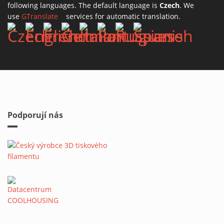
following languages. The default language is
Czech
. We
use
GTranslate
(link is external)
services for automatic translation.
Podporují nás