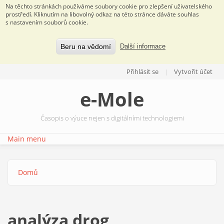
Na těchto stránkách používáme soubory cookie pro zlepšení uživatelského
prostředí. Kliknutím na libovolný odkaz na této stránce dáváte souhlas
s nastavením souborů cookie.
Beru na vědomí
Další informace
Přejít k hlavnímu obsahu
Přihlásit se
Vytvořit účet
e-Mole
Časopis o výuce nejen s digitálními technologiemi
Main menu
Domů
Jste zde
analýza drog