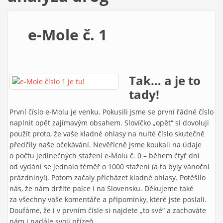
e-Mole č. 1
Tak… a je to
tady!
První číslo e-Molu je venku. Pokusili jsme se první řádné číslo
naplnit opět zajímavým obsahem. Slovíčko „opět“ si dovoluji
použít proto, že vaše kladné ohlasy na nulté číslo skutečně
předčily naše očekávání. Nevěřícně jsme koukali na údaje
o počtu jedinečných stažení e-Molu č. 0 – během čtyř dní
od vydání se jednalo téměř o 1000 stažení (a to byly vánoční
prázdniny!). Potom začaly přicházet kladné ohlasy. Potěšilo
nás, že nám držíte palce i na Slovensku. Děkujeme také
za všechny vaše komentáře a připomínky, které jste poslali.
Doufáme, že i v prvním čísle si najdete „to své“ a zachováte
nám i nadále svoji přízeň.