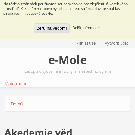
Na těchto stránkách používáme soubory cookie pro zlepšení uživatelského
prostředí. Kliknutím na libovolný odkaz na této stránce dáváte souhlas
s nastavením souborů cookie.
Beru na vědomí
Další informace
Přejít k hlavnímu obsahu
Přihlásit se
Vytvořit účet
e-Mole
Časopis o výuce nejen s digitálními technologiemi
Main menu
Domů
Jste zde
Akedemie věd