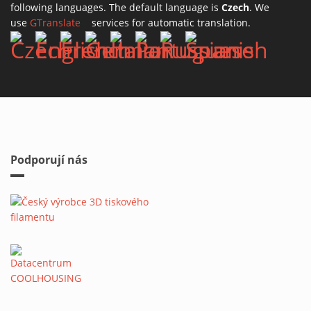
following languages. The default language is
Czech
. We
use
GTranslate
(link is external)
services for automatic translation.
Podporují nás