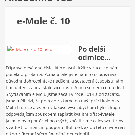
e-Mole č. 10
Po delší
odmlce…
Příprava desátého čísla, které nyní držíte v ruce, se nám
poněkud protáhla. Pomalu, ale jistě nám totiž odeznívá
původní dobrovolnické nadšení, a sestavení časopisu nám
tím pádem zabírá stále více času. A ono se není čemu divit.
S vydáváním e-Molu jsme začali v roce 2014 a od začátku
jsme měli vizi, že po roce získáme na naši práci kolem e-
Molu finance alespoň v takové výši, abychom byli schopni
odpovídajícím způsobem zaplatit kvalitní přispěvatele.
Jakmile bylo pár čísel hotových, začali jsme oslovovat firmy
s žádostí o finanční podporu. Bohužel, až do této chvíle nás
nikdo z firemní sféry finančně nepodpořil.