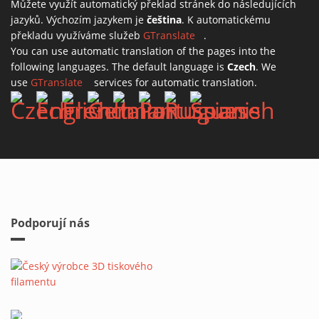
Můžete využít automatický překlad stránek do následujících
jazyků. Výchozím jazykem je
čeština
. K automatickému
překladu využíváme služeb
GTranslate
(link is external)
.
You can use automatic translation of the pages into the
following languages. The default language is
Czech
. We
use
GTranslate
(link is external)
services for automatic translation.
Podporují nás