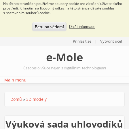
Na těchto stránkách používáme soubory cookie pro zlepšení uživatelského
prostředí. Kliknutím na libovolný odkaz na této stránce dáváte souhlas
s nastavením souborů cookie.
Beru na vědomí
Další informace
Přejít k hlavnímu obsahu
Přihlásit se
Vytvořit účet
e-Mole
Časopis o výuce nejen s digitálními technologiemi
Main menu
Domů
»
3D modely
Jste zde
Výuková sada uhlovodíků