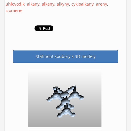
uhlovodik
alkany
alkeny
alkyny
cykloalkany
areny
izomerie
Stáhnout soubory s 3D modely