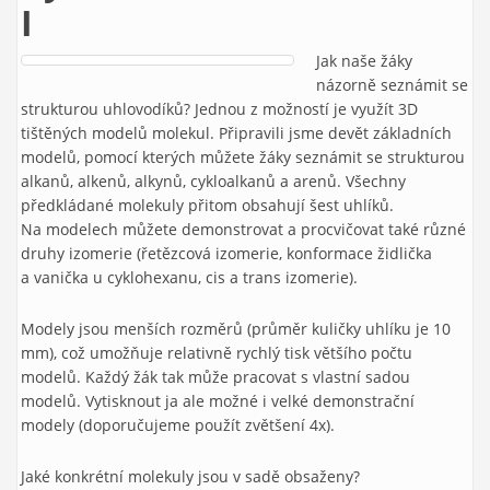
I
Jak naše žáky
názorně seznámit se
strukturou uhlovodíků? Jednou z možností je využít 3D
tištěných modelů molekul. Připravili jsme devět základních
modelů, pomocí kterých můžete žáky seznámit se strukturou
alkanů, alkenů, alkynů, cykloalkanů a arenů. Všechny
předkládané molekuly přitom obsahují šest uhlíků.
Na modelech můžete demonstrovat a procvičovat také různé
druhy izomerie (řetězcová izomerie, konformace židlička
a vanička u cyklohexanu, cis a trans izomerie).
Modely jsou menších rozměrů (průměr kuličky uhlíku je 10
mm), což umožňuje relativně rychlý tisk většího počtu
modelů. Každý žák tak může pracovat s vlastní sadou
modelů. Vytisknout ja ale možné i velké demonstrační
modely (doporučujeme použít zvětšení 4x).
Jaké konkrétní molekuly jsou v sadě obsaženy?