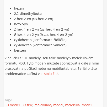
hexan
2,2-dimethylbutan
Z
-hex-2-en (
cis
-hex-2-en)
hex-2-yn
Z-
hex-4-en-2-yn (
cis
-hex-4-en-2-yn)
E-
hex-4-en-2-yn (
trans
-hex-4-en-2-yn)
cyklohexan (konformace židlička)
cyklohexan (konformace vanička)
benzen
V balíčku s STL modely jsou také modely v molekulovém
formátu PDB. Tyto modely můžete zobrazovat a dále s nimi
pracovat na počítači nebo na mobilu/tabletu. Seriál o této
problematice začíná v
e-Molu č. 2
.
Tagy:
3D model
3D tisk
molekulovy model
molekula
model