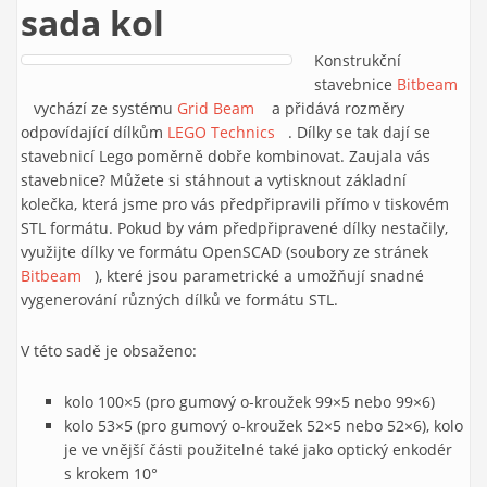
sada kol
Konstrukční
stavebnice
Bitbeam
(link is external)
vychází ze systému
Grid Beam
(link is external)
a přidává rozměry
odpovídající dílkům
LEGO Technics
(link is external)
. Dílky se tak dají se
stavebnicí Lego poměrně dobře kombinovat. Zaujala vás
stavebnice? Můžete si stáhnout a vytisknout základní
kolečka, která jsme pro vás předpřipravili přímo v tiskovém
STL formátu. Pokud by vám předpřipravené dílky nestačily,
využijte dílky ve formátu OpenSCAD (soubory ze stránek
Bitbeam
(link is external)
), které jsou parametrické a umožňují snadné
vygenerování různých dílků ve formátu STL.
V této sadě je obsaženo:
kolo 100×5 (pro gumový o-kroužek 99×5 nebo 99×6)
kolo 53×5 (pro gumový o-kroužek 52×5 nebo 52×6), kolo
je ve vnější části použitelné také jako optický enkodér
s krokem 10°