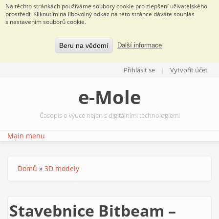
Na těchto stránkách používáme soubory cookie pro zlepšení uživatelského
prostředí. Kliknutím na libovolný odkaz na této stránce dáváte souhlas
s nastavením souborů cookie.
Beru na vědomí
Další informace
Přejít k hlavnímu obsahu
Přihlásit se
Vytvořit účet
e-Mole
Časopis o výuce nejen s digitálními technologiemi
Main menu
Domů
»
3D modely
Jste zde
Stavebnice Bitbeam –