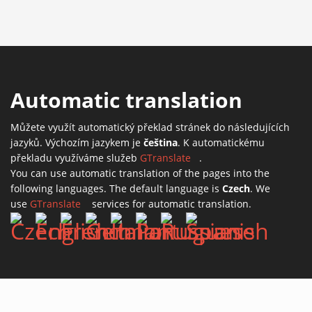
Automatic translation
Můžete využít automatický překlad stránek do následujících
jazyků. Výchozím jazykem je
čeština
. K automatickému
překladu využíváme služeb
GTranslate
(link is external)
.
You can use automatic translation of the pages into the
following languages. The default language is
Czech
. We
use
GTranslate
(link is external)
services for automatic translation.