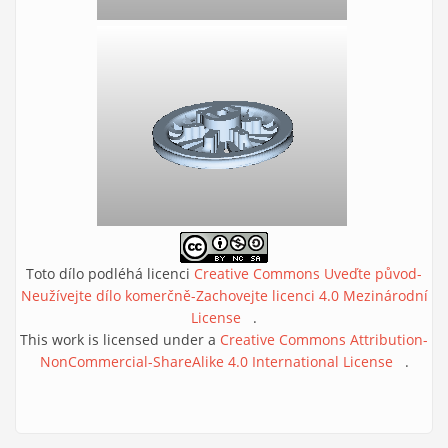
Toto dílo podléhá licenci
Creative Commons Uveďte původ-
Neužívejte dílo komerčně-Zachovejte licenci 4.0 Mezinárodní
License
(link is external)
.
This work is licensed under a
Creative Commons Attribution-
NonCommercial-ShareAlike 4.0 International License
(link is
.
external